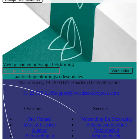
Meld je aan en ontvang 10% korting
Verzenden
aanbiedingen
kortingscodes
updates
Waarderweg 19 I
2031BN Haarlem
The Netherlands
+31 23 799 2185
support@weedseedsexpress.com
Over ons
Service
Ons Verhaal
Verzending En Bezorging
Werk & Carrière
Betalingsverwerking
Auteurs
Retourbeleid
Beoordelingen
Restitutiebeleid