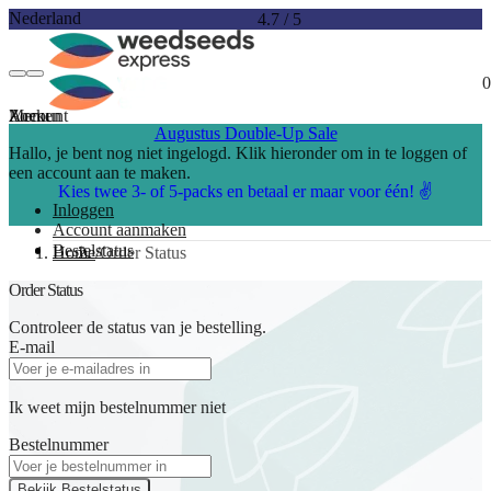
Nederland
4.7
/
5
0
Account
Menu
Zoeken
Augustus Double-Up Sale
Hallo, je bent nog niet ingelogd. Klik hieronder om in te loggen of
een account aan te maken.
Kies twee 3- of 5-packs en betaal er maar voor één! ✌️
Inloggen
Account aanmaken
Bestelstatus
Home
Order Status
Order Status
Controleer de status van je bestelling.
E-mail
Ik weet mijn bestelnummer niet
Bestelnummer
Bekijk Bestelstatus