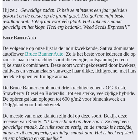
Hij zei:
"Geweldige zaden. Ik heb ze minstens een jaar geleden
gekocht en de eerste op de grond gezet. Het gaf me mijn beste
resultaat ooit: 169 gram voor één plant! Het ruikt en smaakt
geweldig en het klopt. Heel erg bedankt, Weed Seeds Express!!!"
Bruce Banner Auto
De volgende op onze lijst is de indrukwekkende, Sativa-dominante
autoflower
Bruce Banner Auto
. Ze is het beste voor iedereen die op
zoek is naar een krachtige soort die energie, ontspanning en een
rijke smaak combineert. Deze soort wordt gekoesterd door kwekers,
cultivars en verzamelaars vanwege haar dikke, lichtgroene, met hars
bedekte toppen en fruitige aroma.
De Bruce Banner combineert drie krachtige genen - OG Kush,
Strawberry Diesel en Ruderalis - tot een sterke, veelzijdige hybride.
De opbrengst kan oplopen tot 600 g/m2 voor binnenkweek en
150g/plant voor buitenkweek.
De meeste van onze klanten zijn dol op deze soort. Bekijk deze
recensie van Randy:
"Ik ben echt dol op deze soort. Ze heeft een
geweldige smaak. Ze ruikt zoet en vettig, en de smaak is hetzelfde,
maar er zit een peperige, kruidige smaak aan. Het is heel erg sterk
en erg plezierig en smakelijk."