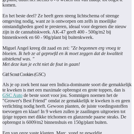
komen.
En het beste deel? Ze heeft geen streng lichtschema of strenge
omgeving nodig, want ze is ontworpen om zelfs in moeilijke
omstandigheden goed te presteren, ideaal voor degenen die nieuw
zijn in de cannabiskweek. AK-47 geeft 400 - 500g/m2 bij
binnenkweek en 60 - 90g/plant bij buitenkweek.
Miguel Angel kreeg dit zaad en zei:
"Ze begonnen erg vroeg te
bloeien. Ik heb ze al geproefd en ik moet zeggen dat de kwaliteit
uitstekend was.
"
Met deze kun je echt niet de fout in gaan!
Girl Scout Cookies (GSC)
Als je op zoek bent naar een Indica-dominante soort die gemakkelijk
te kweken is met een maximale opbrengst en grote toppen, dan is
GSC Auto
de beste soort voor jou. Sommigen noemen het de
"Grower's Best Friend" omdat ze gemakkelijk te kweken is en geen
verlichting nodig heeft. Gewoon planten, de juiste voedingsstoffen
toevoegen en klaar! In 9 weken zullen je zaailingen uitgroeien tot
ijzige toppen met dikke trichomen en glanzende paarse steaks. De
opbrengst is 6009/m2 binnenshuis en 150g/plant buiten.
Een van onze vaste klanten, Marc, vond ze geweldig.