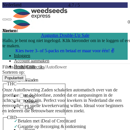
Nederland
4.7
/
5
0
Account
Menu
Zoeken
Augustus Double-Up Sale
Hallo, je bent nog niet ingelogd. Klik hieronder om in te loggen of e
te maken.
Kies twee 3- of 5-packs en betaal er maar voor één! ✌️
Inloggen
Account aanmaken
Bestelstatus
Filters
Home
Collecties
Autoflower
Sorteren op:
Populariteit
Autoflower Wietzaden
THC
Onze Autoflowering Zaden schakelen automatisch over van de
groeifase naar de bloeifase, zonder dat er aanpassingen in de
Hoog
lichtcyclus nodig zijn. Perfect voor kwekers in Nederland die een
Middel
eenvoudige en snelle kweekervaring willen. Ideaal voor beginners
Laag
en iedereen die betrouwbare resultaten zoekt.
CBD
Betalen met iDeal of Creditcard
Garantie op Bezorging & ontkieming
Hoog