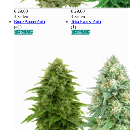
€ 29.00
€ 29.00
3 zaden
3 zaden
Bruce Banner Auto
Tetra Express Auto
(41)
(1)
Pick&Mix
Pick&Mix