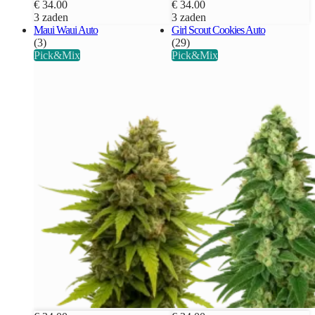
€ 34.00
€ 34.00
3 zaden
3 zaden
Maui Waui Auto
Girl Scout Cookies Auto
(3)
(29)
Pick&Mix
Pick&Mix