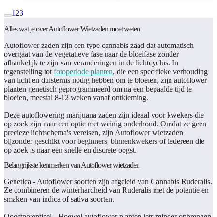
1
2
3
Alles wat je over Autoflower Wietzaden moet weten
Autoflower zaden zijn een type cannabis zaad dat automatisch
overgaat van de vegetatieve fase naar de bloeifase zonder
afhankelijk te zijn van veranderingen in de lichtcyclus. In
tegenstelling tot
fotoperiode planten
, die een specifieke verhouding
van licht en duisternis nodig hebben om te bloeien, zijn autoflower
planten genetisch geprogrammeerd om na een bepaalde tijd te
bloeien, meestal 8-12 weken vanaf ontkieming.
Deze autoflowering marijuana zaden zijn ideaal voor kwekers die
op zoek zijn naar een optie met weinig onderhoud. Omdat ze geen
precieze lichtschema's vereisen, zijn Autoflower wietzaden
bijzonder geschikt voor beginners, binnenkwekers of iedereen die
op zoek is naar een snelle en discrete oogst.
Belangrijkste kenmerken van Autoflower wietzaden
Genetica -
Autoflower soorten zijn afgeleid van Cannabis Ruderalis.
Ze combineren de winterhardheid van Ruderalis met de potentie en
smaken van indica of sativa soorten.
Oogstpotentieel
- Hoewel autoflower planten iets minder opbrengen