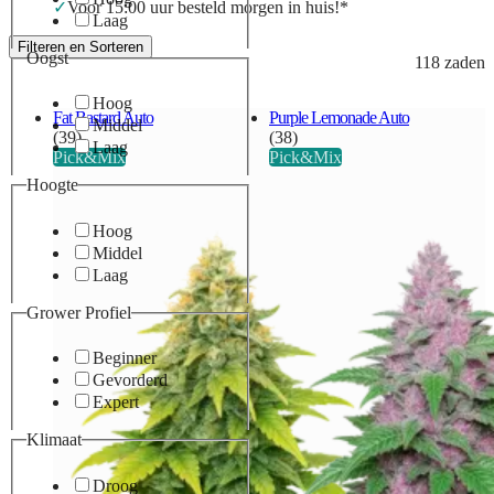
Voor 15:00 uur besteld morgen in huis!*
Laag
Filteren en Sorteren
Oogst
118 zaden
Hoog
Fat Bastard Auto
Purple Lemonade Auto
Middel
(39)
(38)
Laag
Pick&Mix
Pick&Mix
Hoogte
Hoog
Middel
Laag
Grower Profiel
Beginner
Gevorderd
Expert
Klimaat
Droog