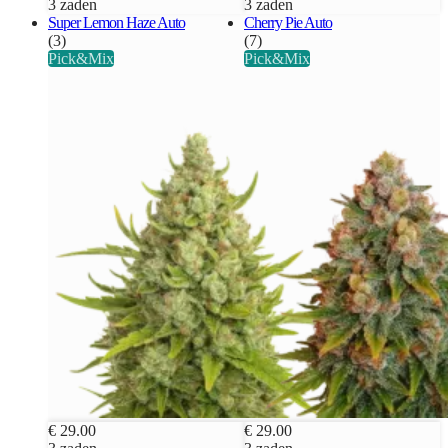
3 zaden
3 zaden
Super Lemon Haze Auto
Cherry Pie Auto
(3)
(7)
Pick&Mix
Pick&Mix
€ 29.00
€ 29.00