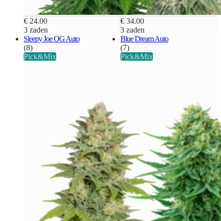
€ 24.00
€ 34.00
3 zaden
3 zaden
Sleepy Joe OG Auto
Blue Dream Auto
(8)
(7)
Pick&Mix
Pick&Mix