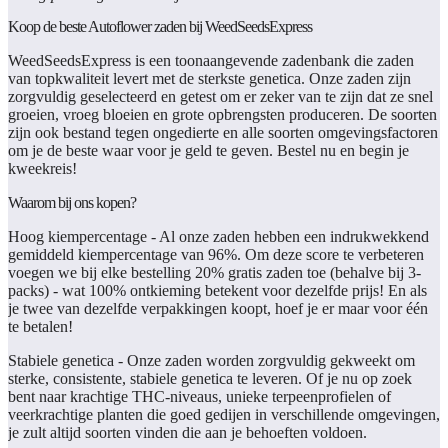
Koop de beste Autoflower zaden bij WeedSeedsExpress
WeedSeedsExpress is een toonaangevende zadenbank die zaden
van topkwaliteit levert met de sterkste genetica. Onze zaden zijn
zorgvuldig geselecteerd en getest om er zeker van te zijn dat ze snel
groeien, vroeg bloeien en grote opbrengsten produceren. De soorten
zijn ook bestand tegen ongedierte en alle soorten omgevingsfactoren
om je de beste waar voor je geld te geven. Bestel nu en begin je
kweekreis!
Waarom bij ons kopen?
Hoog kiempercentage
- Al onze zaden hebben een indrukwekkend
gemiddeld kiempercentage van 96%. Om deze score te verbeteren
voegen we bij elke bestelling 20% gratis zaden toe (behalve bij 3-
packs) - wat 100% ontkieming betekent voor dezelfde prijs! En als
je twee van dezelfde verpakkingen koopt, hoef je er maar voor één
te betalen!
Stabiele genetica
- Onze zaden worden zorgvuldig gekweekt om
sterke, consistente, stabiele genetica te leveren. Of je nu op zoek
bent naar krachtige THC-niveaus, unieke terpeenprofielen of
veerkrachtige planten die goed gedijen in verschillende omgevingen,
je zult altijd soorten vinden die aan je behoeften voldoen.