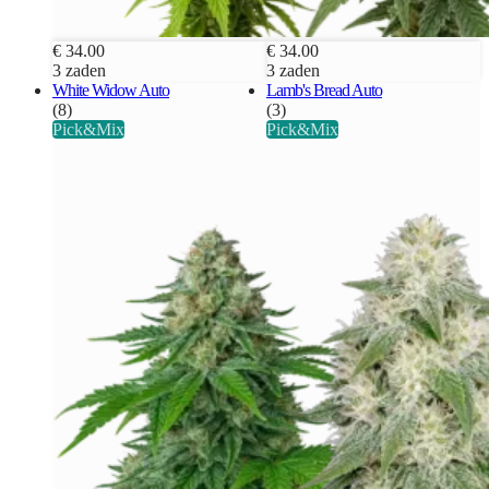
€ 34.00
€ 34.00
3 zaden
3 zaden
White Widow Auto
Lamb's Bread Auto
(8)
(3)
Pick&Mix
Pick&Mix