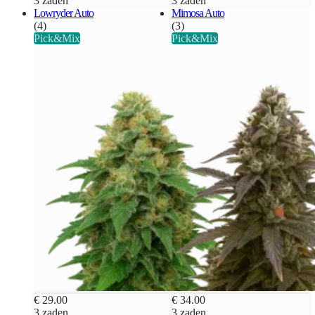
3 zaden
3 zaden
Lowryder Auto
Mimosa Auto
(4)
(3)
Pick&Mix
Pick&Mix
€ 29.00
€ 34.00
3 zaden
3 zaden