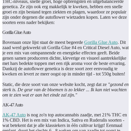
THC-niveaus, snelle groei, hoge opbrengsten en uitgebalanceerde
genetica. Ze zijn ook erg makkelijk te kweken, hebben een snelle
groei en zijn bestand tegen ziekten en plagen, waardoor ze populair
zijn onder degenen die autoflower wietzaden kopen. Laten we deze
soorten eens nader bekijken:
Gorilla Glue Auto
Bovenaan onze lijst staat de meest begeerde
Gorilla Glue Auto
. Dit
zaad werd gekweekt uit Gorilla Glue #4 en Critical Diesel Auto, wat
je een mix van ontspannende en energieke effecten geeft. Beide
genen samen produceren dichte, kleverige en visueel aantrekkelijke
met hars bedekte toppen met een rijk aroma voor de beste ervaring.
Dankzij de autoflower genetica is deze soort zeer eenvoudig te
kweken en levert ze meer oogst op in minder tijd - tot 550g buiten!
Static, die deze soort van onze website kocht, zegt dat ze
"gezond en
sterk is. De geur van de bloemen is zo lekker ... Ik kan niet wachten
om te zien wat er aan het einde zal zijn."
AK-47 Auto
AK-47 Auto
is nog zo'n top autocannabis zaadje, met 21% THC en
1% CBD. Het is een mix van Indica, Sativa en Ruderalis soorten -
wat betekent dat je alle klassiekers in één cultivar krijgt! Eenmaal
geplant, duurt het slechts 6 - 8 weken om van zaadje tot oogst te