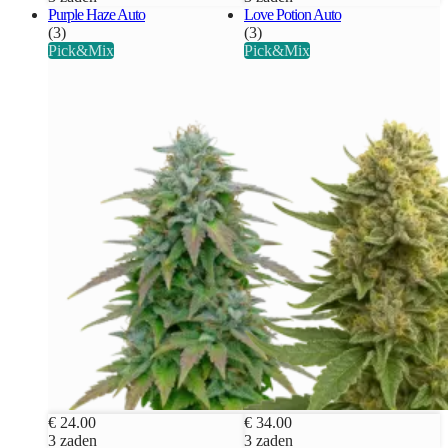
Purple Haze Auto
Love Potion Auto
(3)
(3)
Pick&Mix
Pick&Mix
€ 24.00
€ 34.00
3 zaden
3 zaden