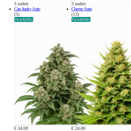
3 zaden
3 zaden
Cap Junky Auto
Cheese Auto
(5)
(13)
Pick&Mix
Pick&Mix
€ 34.00
€ 24.00