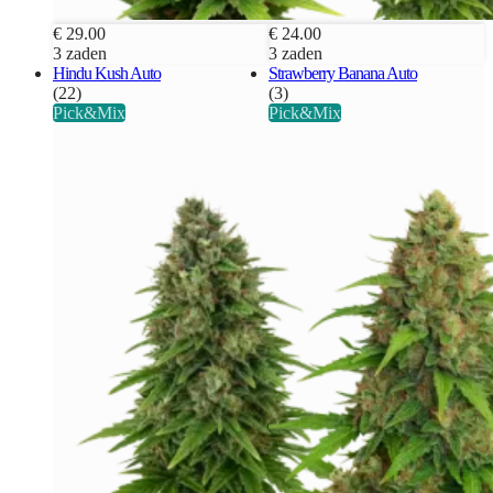
€ 29.00
€ 24.00
3 zaden
3 zaden
Hindu Kush Auto
Strawberry Banana Auto
(22)
(3)
Pick&Mix
Pick&Mix