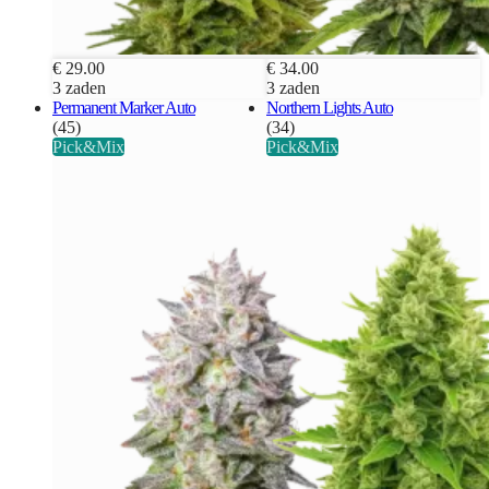
€ 29.00
€ 34.00
3 zaden
3 zaden
Permanent Marker Auto
Northern Lights Auto
(45)
(34)
Pick&Mix
Pick&Mix