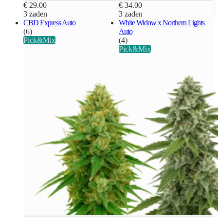
€ 29.00
€ 34.00
3 zaden
3 zaden
CBD Express Auto
White Widow x Northern Lights
(6)
Auto
Pick&Mix
(4)
Pick&Mix