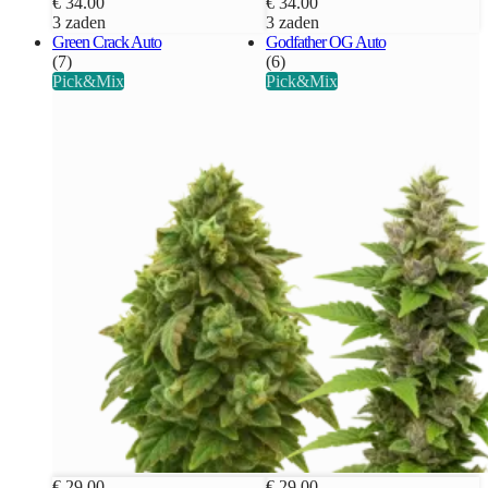
€ 34.00
€ 34.00
3 zaden
3 zaden
Green Crack Auto
Godfather OG Auto
(7)
(6)
Pick&Mix
Pick&Mix
€ 29.00
€ 29.00