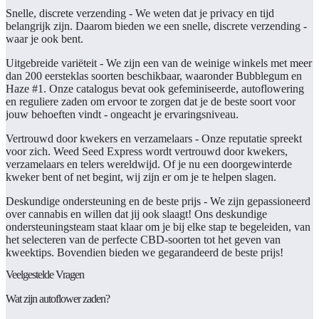
Snelle, discrete verzending
- We weten dat je privacy en tijd
belangrijk zijn. Daarom bieden we een snelle, discrete verzending -
waar je ook bent.
Uitgebreide
variëteit
- We zijn een van de weinige winkels met meer
dan 200 eersteklas soorten beschikbaar, waaronder Bubblegum en
Haze #1. Onze catalogus bevat ook gefeminiseerde, autoflowering
en reguliere zaden om ervoor te zorgen dat je de beste soort voor
jouw behoeften vindt - ongeacht je ervaringsniveau.
Vertrouwd door kwekers en verzamelaars -
Onze reputatie spreekt
voor zich. Weed Seed Express wordt vertrouwd door kwekers,
verzamelaars en telers wereldwijd. Of je nu een doorgewinterde
kweker bent of net begint, wij zijn er om je te helpen slagen.
Deskundige ondersteuning en de beste prijs
- We zijn gepassioneerd
over cannabis en willen dat jij ook slaagt! Ons deskundige
ondersteuningsteam staat klaar om je bij elke stap te begeleiden, van
het selecteren van de perfecte CBD-soorten tot het geven van
kweektips. Bovendien bieden we gegarandeerd de beste prijs!
Veelgestelde Vragen
Wat zijn autoflower zaden?