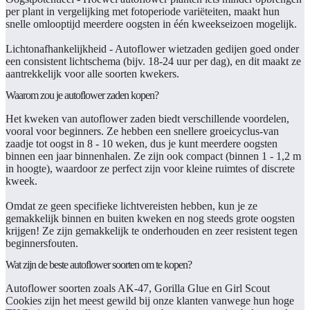
per plant in vergelijking met fotoperiode variëteiten, maakt hun
snelle omlooptijd meerdere oogsten in één kweekseizoen mogelijk.
Lichtonafhankelijkheid
- Autoflower wietzaden gedijen goed onder
een consistent lichtschema (bijv. 18-24 uur per dag), en dit maakt ze
aantrekkelijk voor alle soorten kwekers.
Waarom zou je autoflower zaden kopen?
Het kweken van autoflower zaden biedt verschillende voordelen,
vooral voor beginners. Ze hebben een snellere groeicyclus-van
zaadje tot oogst in 8 - 10 weken, dus je kunt meerdere oogsten
binnen een jaar binnenhalen. Ze zijn ook compact (binnen 1 - 1,2 m
in hoogte), waardoor ze perfect zijn voor kleine ruimtes of discrete
kweek.
Omdat ze geen specifieke lichtvereisten hebben, kun je ze
gemakkelijk binnen en buiten kweken en nog steeds grote oogsten
krijgen! Ze zijn gemakkelijk te onderhouden en zeer resistent tegen
beginnersfouten.
Wat zijn de beste autoflower soorten om te kopen?
Autoflower soorten zoals AK-47, Gorilla Glue en Girl Scout
Cookies zijn het meest gewild bij onze klanten vanwege hun hoge