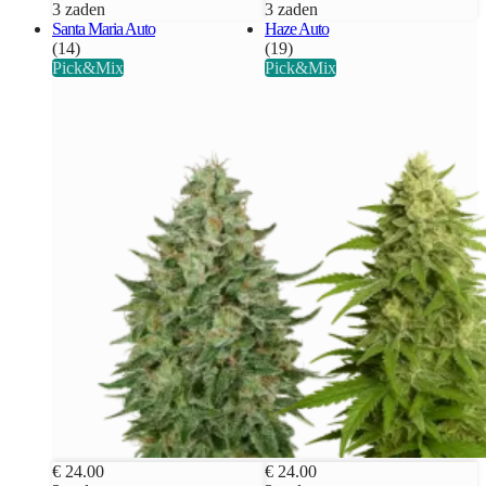
3 zaden
3 zaden
Santa Maria Auto
Haze Auto
(14)
(19)
Pick&Mix
Pick&Mix
€ 24.00
€ 24.00