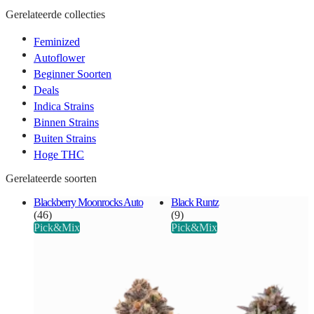
Gerelateerde collecties
Feminized
Autoflower
Beginner Soorten
Deals
Indica Strains
Binnen Strains
Buiten Strains
Hoge THC
Gerelateerde soorten
Blackberry Moonrocks Auto
Black Runtz
(46)
(9)
Pick&Mix
Pick&Mix