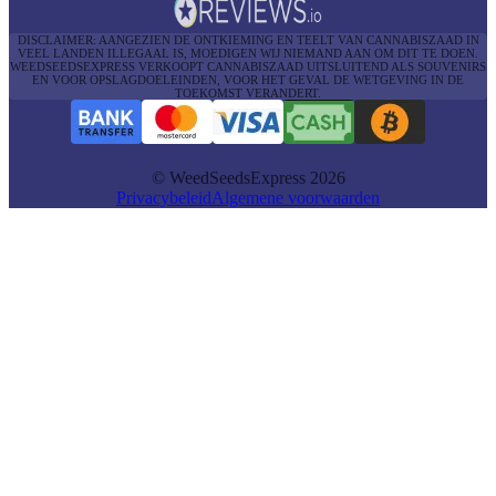
DISCLAIMER: AANGEZIEN DE ONTKIEMING EN TEELT VAN CANNABISZAAD IN
VEEL LANDEN ILLEGAAL IS, MOEDIGEN WIJ NIEMAND AAN OM DIT TE DOEN.
WEEDSEEDSEXPRESS VERKOOPT CANNABISZAAD UITSLUITEND ALS SOUVENIRS
EN VOOR OPSLAGDOELEINDEN, VOOR HET GEVAL DE WETGEVING IN DE
TOEKOMST VERANDERT.
© WeedSeedsExpress 2026
Privacybeleid
Algemene voorwaarden