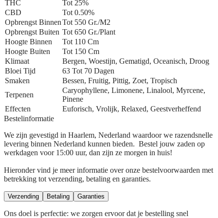
THC
Tot 25%
CBD
Tot 0.50%
Opbrengst Binnen
Tot 550 Gr./m2
Opbrengst Buiten
Tot 650 Gr./plant
Hoogte Binnen
Tot 110 Cm
Hoogte Buiten
Tot 150 Cm
Klimaat
Bergen, Woestijn, Gematigd, Oceanisch, Droog
Bloei Tijd
63 Tot 70 Dagen
Smaken
Bessen, Fruitig, Pittig, Zoet, Tropisch
Caryophyllene, Limonene, Linalool, Myrcene,
Terpenen
Pinene
Effecten
Euforisch, Vrolijk, Relaxed, Geestverheffend
Bestelinformatie
We zijn gevestigd in Haarlem, Nederland waardoor we razendsnelle
levering binnen Nederland kunnen bieden. Bestel jouw zaden op
werkdagen voor 15:00 uur, dan zijn ze morgen in huis!
Hieronder vind je meer informatie over onze bestelvoorwaarden met
betrekking tot verzending, betaling en garanties.
Verzending
Betaling
Garanties
Ons doel is perfectie: we zorgen ervoor dat je bestelling snel