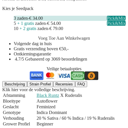
Kies je Seedpack
3
zaden
-
€ 34.00
Pick&Mix
5
+ 1 gratis
zaden
-
€ 54.00
Pick&Mix
10
+ 2 gratis
zaden
-
€ 79.00
Voeg Toe Aan Winkelwagen
Volgende dag in huis
Gratis verzending boven €50,-
Ontkiemingsgarantie
4.7/5 Gebaseerd op 3069 beoordelingen
Veilige betaalopties
Beschrijving
Strain Profiel
Recensies
FAQ
Klik hier voor de volledige beschrijving.
Afstamming
Black Runtz
X Ruderalis
Bloeitype
Autoflower
Geslacht
Feminized
Genotype
Indica Dominant
Verhouding
20 % Sativa / 60 % Indica
/ 19 % Ruderalis
Grower Profiel
Beginner