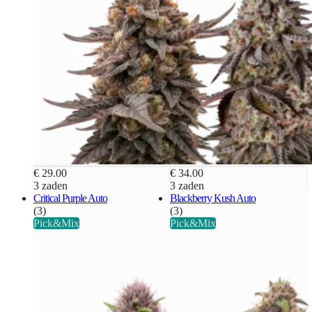
€ 29.00
€ 34.00
3 zaden
3 zaden
Critical Purple Auto
Blackberry Kush Auto
(3)
(3)
Pick&Mix
Pick&Mix