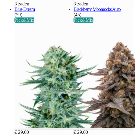
3 zaden
3 zaden
Blue Dream
Blackberry Moonrocks Auto
(59)
(45)
Pick&Mix
Pick&Mix
€ 29.00
€ 29.00