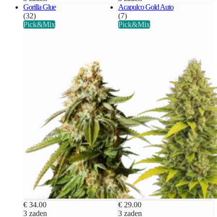
Gorilla Glue
Acapulco Gold Auto
(32)
(7)
Pick&Mix
Pick&Mix
€ 34.00
€ 29.00
3 zaden
3 zaden