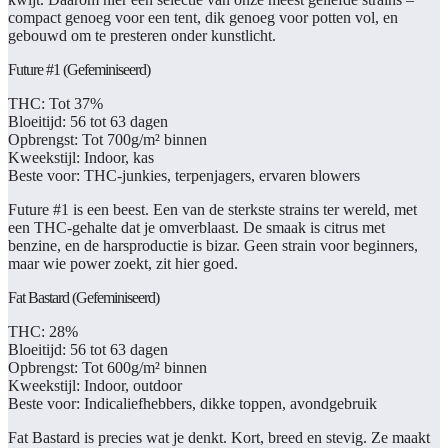
compact genoeg voor een tent, dik genoeg voor potten vol, en
gebouwd om te presteren onder kunstlicht.
Future #1 (Gefeminiseerd)
THC:
Tot 37%
Bloeitijd:
56 tot 63 dagen
Opbrengst:
Tot 700g/m² binnen
Kweekstijl:
Indoor, kas
Beste voor:
THC-junkies, terpenjagers, ervaren blowers
Future #1 is een beest. Een van de sterkste strains ter wereld, met
een THC-gehalte dat je omverblaast. De smaak is citrus met
benzine, en de harsproductie is bizar. Geen strain voor beginners,
maar wie power zoekt, zit hier goed.
Fat Bastard (Gefeminiseerd)
THC:
28%
Bloeitijd:
56 tot 63 dagen
Opbrengst:
Tot 600g/m² binnen
Kweekstijl:
Indoor, outdoor
Beste voor:
Indicaliefhebbers, dikke toppen, avondgebruik
Fat Bastard is precies wat je denkt. Kort, breed en stevig. Ze maakt