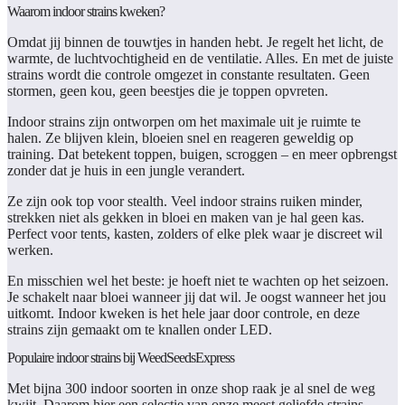
Waarom indoor strains kweken?
Omdat jij binnen de touwtjes in handen hebt. Je regelt het licht, de
warmte, de luchtvochtigheid en de ventilatie. Alles. En met de juiste
strains wordt die controle omgezet in constante resultaten. Geen
stormen, geen kou, geen beestjes die je toppen opvreten.
Indoor strains zijn ontworpen om het maximale uit je ruimte te
halen. Ze blijven klein, bloeien snel en reageren geweldig op
training. Dat betekent toppen, buigen, scroggen – en meer opbrengst
zonder dat je huis in een jungle verandert.
Ze zijn ook top voor stealth. Veel indoor strains ruiken minder,
strekken niet als gekken in bloei en maken van je hal geen kas.
Perfect voor tents, kasten, zolders of elke plek waar je discreet wil
werken.
En misschien wel het beste: je hoeft niet te wachten op het seizoen.
Je schakelt naar bloei wanneer jij dat wil. Je oogst wanneer het jou
uitkomt. Indoor kweken is het hele jaar door controle, en deze
strains zijn gemaakt om te knallen onder LED.
Populaire indoor strains bij WeedSeedsExpress
Met bijna 300 indoor soorten in onze shop raak je al snel de weg
kwijt. Daarom hier een selectie van onze meest geliefde strains –