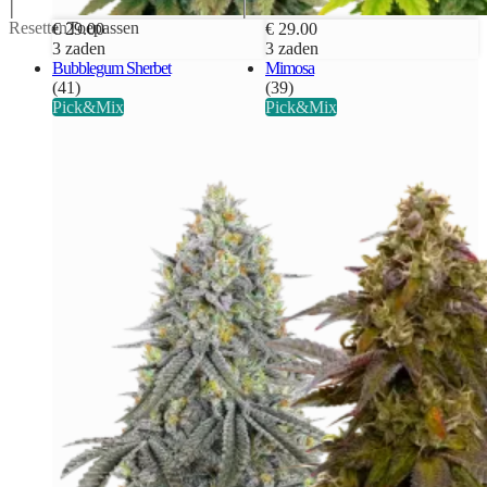
Resetten
Toepassen
€ 29.00
€ 29.00
3 zaden
3 zaden
Bubblegum Sherbet
Mimosa
(41)
(39)
Pick&Mix
Pick&Mix