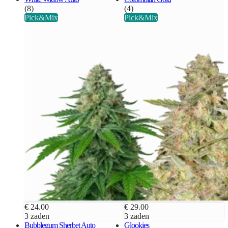
(8)
(4)
Pick&Mix
Pick&Mix
€ 24.00
€ 29.00
3 zaden
3 zaden
Bubblegum Sherbet Auto
Glookies