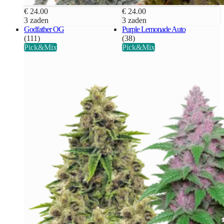
€ 24.00
€ 24.00
3 zaden
3 zaden
Godfather OG
Purple Lemonade Auto
(111)
(38)
Pick&Mix
Pick&Mix