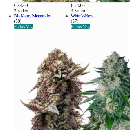
€ 34.00
€ 24.00
3 zaden
3 zaden
Blackberry Moonrocks
White Widow
(58)
(57)
Pick&Mix
Pick&Mix