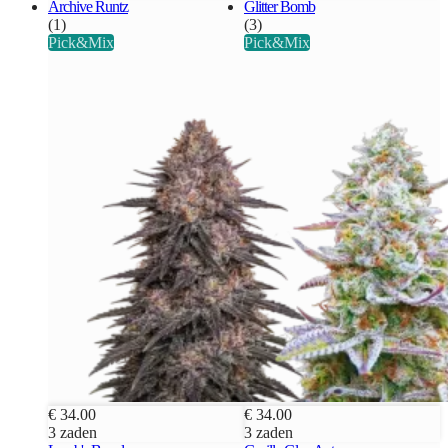
Archive Runtz
Glitter Bomb
(1)
(3)
Pick&Mix
Pick&Mix
€ 34.00
€ 34.00
3 zaden
3 zaden