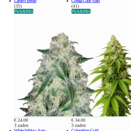
Lamb's Bread
Gorilla Glue Auto
(35)
(41)
Pick&Mix
Pick&Mix
€ 24.00
€ 34.00
3 zaden
3 zaden
White Widow Auto
Colombian Gold