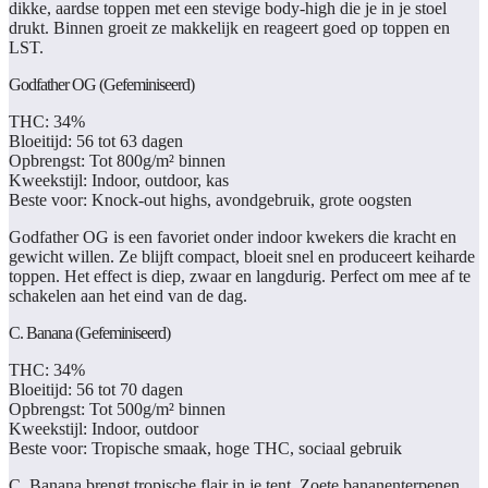
dikke, aardse toppen met een stevige body-high die je in je stoel
drukt. Binnen groeit ze makkelijk en reageert goed op toppen en
LST.
Godfather OG (Gefeminiseerd)
THC:
34%
Bloeitijd:
56 tot 63 dagen
Opbrengst:
Tot 800g/m² binnen
Kweekstijl:
Indoor, outdoor, kas
Beste voor:
Knock-out highs, avondgebruik, grote oogsten
Godfather OG is een favoriet onder indoor kwekers die kracht en
gewicht willen. Ze blijft compact, bloeit snel en produceert keiharde
toppen. Het effect is diep, zwaar en langdurig. Perfect om mee af te
schakelen aan het eind van de dag.
C. Banana (Gefeminiseerd)
THC:
34%
Bloeitijd:
56 tot 70 dagen
Opbrengst:
Tot 500g/m² binnen
Kweekstijl:
Indoor, outdoor
Beste voor:
Tropische smaak, hoge THC, sociaal gebruik
C. Banana brengt tropische flair in je tent. Zoete bananenterpenen