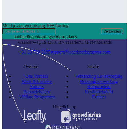
Meld je aan en ontvang 10% korting
Verzenden
aanbiedingen
kortingscodes
updates
Waarderweg 19 I
2031BN Haarlem
The Netherlands
+31 23 799 2185
support@weedseedsexpress.com
Over ons
Service
Ons Verhaal
Verzending En Bezorging
Werk & Carrière
Betalingsverwerking
Auteurs
Retourbeleid
Beoordelingen
Restitutiebeleid
Affiliate Programma
Contact
Uitgelicht op