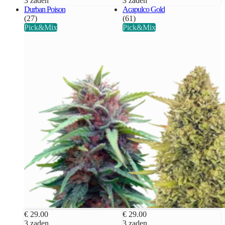
3 zaden
3 zaden
Durban Poison
Acapulco Gold
(27)
(61)
Pick&Mix
Pick&Mix
€ 29.00
€ 29.00
3 zaden
3 zaden