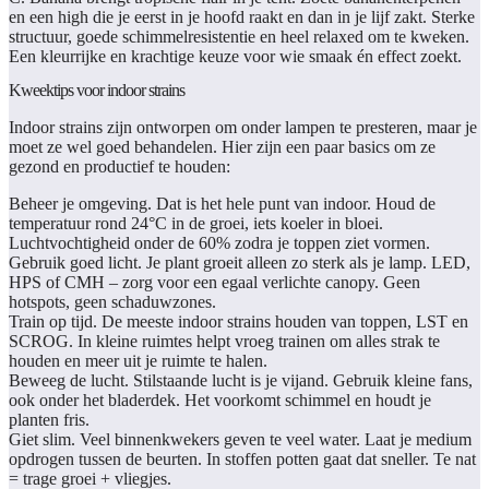
en een high die je eerst in je hoofd raakt en dan in je lijf zakt. Sterke
structuur, goede schimmelresistentie en heel relaxed om te kweken.
Een kleurrijke en krachtige keuze voor wie smaak én effect zoekt.
Kweektips voor indoor strains
Indoor strains zijn ontworpen om onder lampen te presteren, maar je
moet ze wel goed behandelen. Hier zijn een paar basics om ze
gezond en productief te houden:
Beheer je omgeving.
Dat is het hele punt van indoor. Houd de
temperatuur rond 24°C in de groei, iets koeler in bloei.
Luchtvochtigheid onder de 60% zodra je toppen ziet vormen.
Gebruik goed licht.
Je plant groeit alleen zo sterk als je lamp. LED,
HPS of CMH – zorg voor een egaal verlichte canopy. Geen
hotspots, geen schaduwzones.
Train op tijd.
De meeste indoor strains houden van toppen, LST en
SCROG. In kleine ruimtes helpt vroeg trainen om alles strak te
houden en meer uit je ruimte te halen.
Beweeg de lucht.
Stilstaande lucht is je vijand. Gebruik kleine fans,
ook onder het bladerdek. Het voorkomt schimmel en houdt je
planten fris.
Giet slim.
Veel binnenkwekers geven te veel water. Laat je medium
opdrogen tussen de beurten. In stoffen potten gaat dat sneller. Te nat
= trage groei + vliegjes.