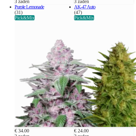
3 zaden
3 zaden
Purple Lemonade
AK-47 Auto
(31)
(47)
Pick&Mix
Pick&Mix
€ 34.00
€ 24.00