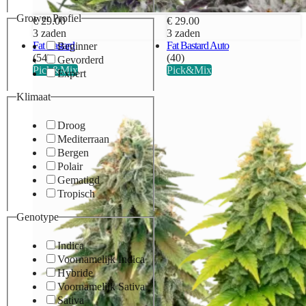
Grower Profiel
€ 29.00
€ 29.00
3 zaden
3 zaden
Fat Bastard
Fat Bastard Auto
Beginner
(54)
(40)
Gevorderd
Pick&Mix
Pick&Mix
Expert
Klimaat
Droog
Mediterraan
Bergen
Polair
Gematigd
Tropisch
Genotype
Indica
Voornamelijk Indica
Hybride
Voornamelijk Sativa
Sativa