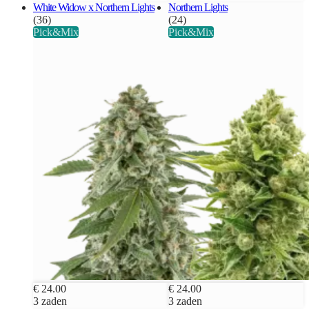
White Widow x Northern Lights
Northern Lights
(36)
(24)
Pick&Mix
Pick&Mix
€ 24.00
€ 24.00
3 zaden
3 zaden