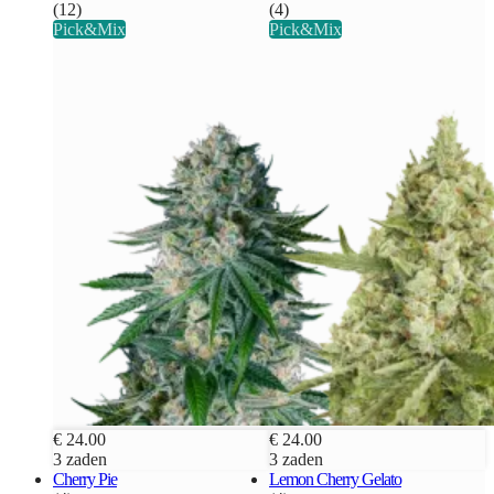
(12)
(4)
Pick&Mix
Pick&Mix
€ 24.00
€ 24.00
3 zaden
3 zaden
Cherry Pie
Lemon Cherry Gelato