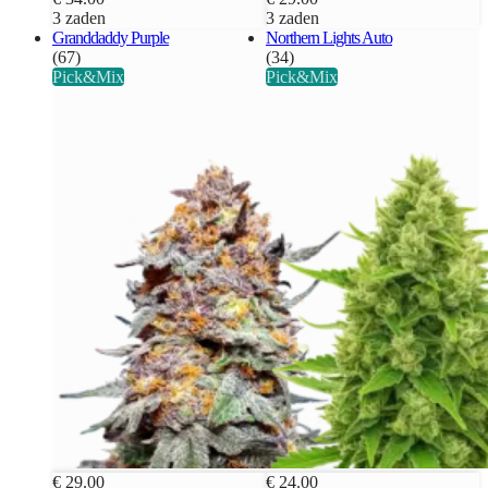
3 zaden
3 zaden
Granddaddy Purple
Northern Lights Auto
(67)
(34)
Pick&Mix
Pick&Mix
€ 29.00
€ 24.00