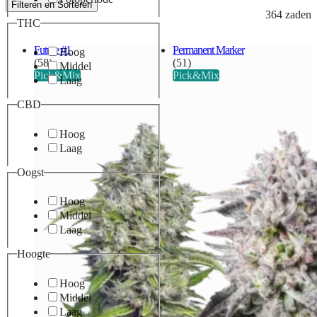
Filteren en Sorteren
364 zaden
THC
Future #1
Permanent Marker
Hoog
(58)
(51)
Middel
Pick&Mix
Pick&Mix
Laag
CBD
Hoog
Laag
Oogst
Hoog
Middel
Laag
Hoogte
Hoog
Middel
Laag