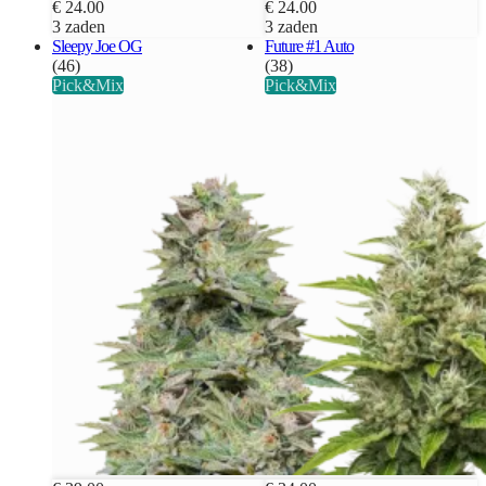
€ 24.00
€ 24.00
3 zaden
3 zaden
Sleepy Joe OG
Future #1 Auto
(46)
(38)
Pick&Mix
Pick&Mix