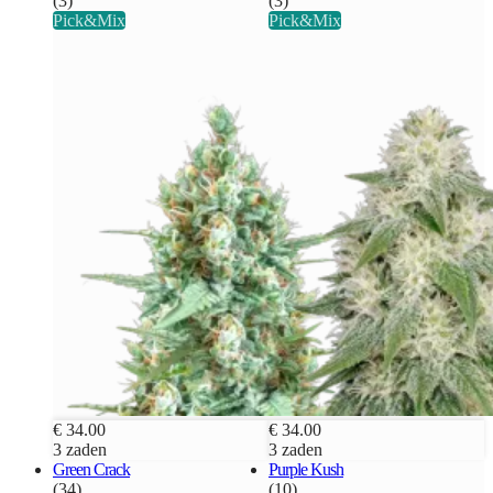
(3)
(3)
Pick&Mix
Pick&Mix
€ 34.00
€ 34.00
3 zaden
3 zaden
Green Crack
Purple Kush
(34)
(10)