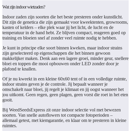
Wat zijn indoor wietzaden?
Indoor zaden zijn soorten die het beste presteren onder kunstlicht.
Dit zijn de genetica die zijn gemaakt voor kweektenten, growrooms,
kasten of kelders – elke plek waar jij het licht, de lucht en de
temperatuur in de hand hebt. Ze blijven compact, reageren goed op
training en bloeien snel af zonder veel ruimte nodig te hebben.
Je kunt in principe elke soort binnen kweken, maar indoor strains
zijn geselecteerd op eigenschappen die het binnen gewoon
makkelijker maken. Denk aan een lagere groei, minder geur, snellere
bloei en toppen die mooi opbouwen onder LED zonder door je
plafond te knallen.
Of je nu kweekt in een kleine 60x60 tent of in een volledige ruimte,
indoor strains geven je de controle. Jij bepaalt wanneer je
omschakelt naar bloei, jij regelt je klimaat en jij oogst wanneer het
jou uitkomt. Geen regen, geen plagen, geen vorst die roet in het eten
gooit.
Bij WeedSeedsExpress zit onze indoor selectie vol met bewezen
soorten. Van snelle autoflowers tot compacte fotoperioden –
allemaal getest, met kiemgarantie, en klaar om te presteren in kleine
ruimtes.