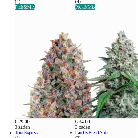
(4)
(4)
Pick&Mix
Pick&Mix
€ 29.00
€ 34.00
3 zaden
3 zaden
Tetra Express
Lamb's Bread Auto