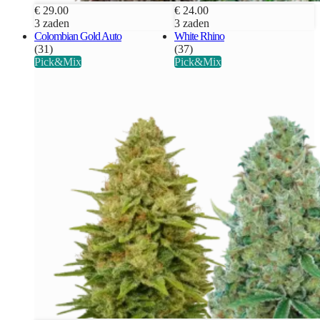
€ 29.00
€ 24.00
3 zaden
3 zaden
Colombian Gold Auto
White Rhino
(31)
(37)
Pick&Mix
Pick&Mix