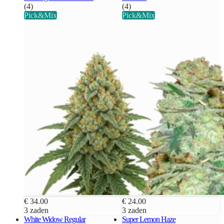
(4)
(4)
Pick&Mix
Pick&Mix
€ 34.00
€ 24.00
3 zaden
3 zaden
White Widow Regular
Super Lemon Haze