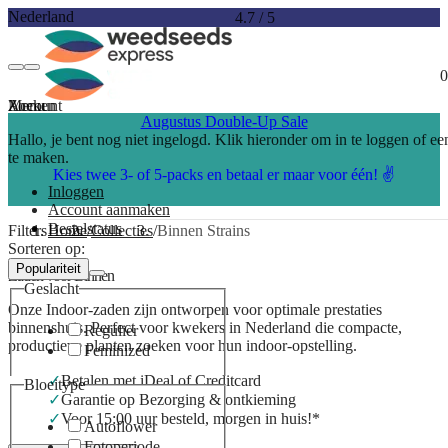
Nederland
4.7
/
5
0
Account
Menu
Zoeken
Augustus Double-Up Sale
Hallo, je bent nog niet ingelogd. Klik hieronder om in te loggen of e
te maken.
Kies twee 3- of 5-packs en betaal er maar voor één! ✌️
Inloggen
Account aanmaken
Bestelstatus
Filters
Home
Collecties
Binnen Strains
Sorteren op:
Populariteit
Zaden voor Binnen
Geslacht
Onze Indoor-zaden zijn ontworpen voor optimale prestaties
binnenshuis. Perfect voor kwekers in Nederland die compacte,
Regulier
productieve planten zoeken voor hun indoor-opstelling.
Feminized
Betalen met iDeal of Creditcard
Bloeitype
Garantie op Bezorging & ontkieming
Voor 15:00 uur besteld, morgen in huis!*
Autoflower
Fotoperiode