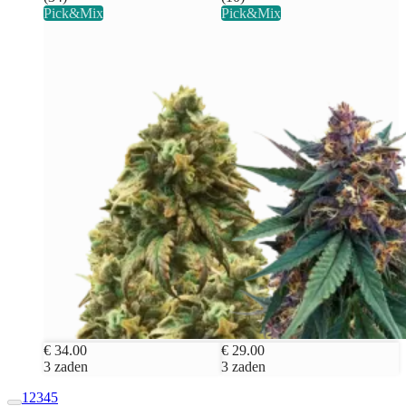
Pick&Mix
Pick&Mix
€ 34.00
€ 29.00
3 zaden
3 zaden
1
2
3
4
5