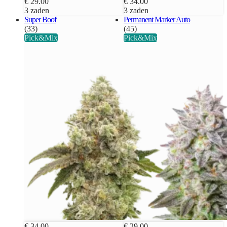
€ 29.00
€ 34.00
3 zaden
3 zaden
Super Boof
Permanent Marker Auto
(33)
(45)
Pick&Mix
Pick&Mix
€ 34.00
€ 29.00