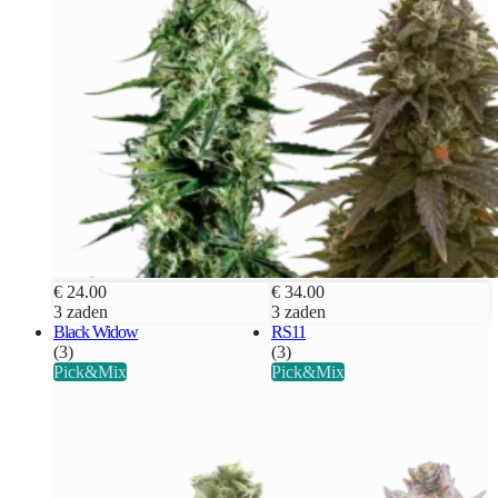
€ 24.00
€ 34.00
3 zaden
3 zaden
Black Widow
RS11
(3)
(3)
Pick&Mix
Pick&Mix