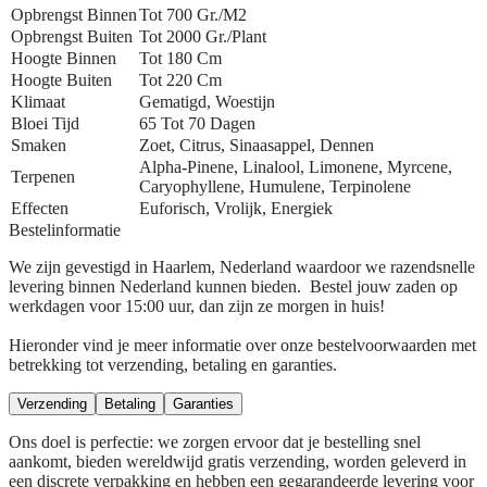
Opbrengst Binnen
Tot 700 Gr./m2
Opbrengst Buiten
Tot 2000 Gr./plant
Hoogte Binnen
Tot 180 Cm
Hoogte Buiten
Tot 220 Cm
Klimaat
Gematigd, Woestijn
Bloei Tijd
65 Tot 70 Dagen
Smaken
Zoet, Citrus, Sinaasappel, Dennen
Alpha-Pinene, Linalool, Limonene, Myrcene,
Terpenen
Caryophyllene, Humulene, Terpinolene
Effecten
Euforisch, Vrolijk, Energiek
Bestelinformatie
We zijn gevestigd in Haarlem, Nederland waardoor we razendsnelle
levering binnen Nederland kunnen bieden. Bestel jouw zaden op
werkdagen voor 15:00 uur, dan zijn ze morgen in huis!
Hieronder vind je meer informatie over onze bestelvoorwaarden met
betrekking tot verzending, betaling en garanties.
Verzending
Betaling
Garanties
Ons doel is perfectie: we zorgen ervoor dat je bestelling snel
aankomt, bieden wereldwijd gratis verzending, worden geleverd in
een discrete verpakking en hebben een gegarandeerde levering voor