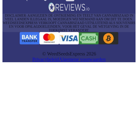
DISCLAIMER: AANGEZIEN DE ONTKIEMING EN TEELT VAN CANNABISZAAD IN
VEEL LANDEN ILLEGAAL IS, MOEDIGEN WIJ NIEMAND AAN OM DIT TE DOEN.
WEEDSEEDSEXPRESS VERKOOPT CANNABISZAAD UITSLUITEND ALS SOUVENIRS
EN VOOR OPSLAGDOELEINDEN, VOOR HET GEVAL DE WETGEVING IN DE
TOEKOMST VERANDERT.
© WeedSeedsExpress 2026
Privacybeleid
Algemene voorwaarden