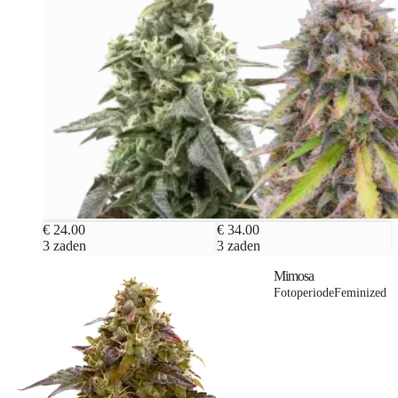
€ 24.00
€ 34.00
3 zaden
3 zaden
Mimosa
Fotoperiode
Feminized