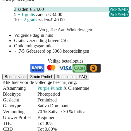
3
zaden
-
€ 24.00
Pick&Mix
5
+ 1 gratis
zaden
-
€ 34.00
Pick&Mix
10
+ 2 gratis
zaden
-
€ 49.00
Voeg Toe Aan Winkelwagen
Volgende dag in huis
Gratis verzending boven €50,-
Ontkiemingsgarantie
4.7/5 Gebaseerd op 3068 beoordelingen
Veilige betaalopties
Beschrijving
Strain Profiel
Recensies
FAQ
Klik hier voor de volledige beschrijving.
Afstamming
Purple Punch
X Clementine
Bloeitype
Photoperiod
Geslacht
Feminized
Genotype
Sativa Dominant
Verhouding
70 % Sativa / 30 % Indica
Grower Profiel
Beginner
THC
Tot 30%
CBD
Tot 0.80%