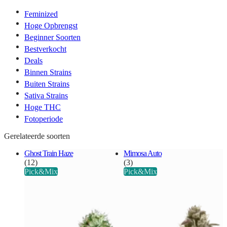
Feminized
Hoge Opbrengst
Beginner Soorten
Bestverkocht
Deals
Binnen Strains
Buiten Strains
Sativa Strains
Hoge THC
Fotoperiode
Gerelateerde soorten
Ghost Train Haze
Mimosa Auto
(12)
(3)
Pick&Mix
Pick&Mix