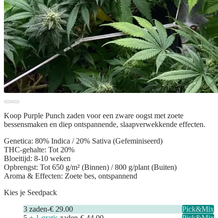
Koop
Purple Punch zaden
voor een zware oogst met zoete
bessensmaken en diep ontspannende, slaapverwekkende effecten.
Genetica:
80% Indica / 20% Sativa (Gefeminiseerd)
THC-gehalte:
Tot 20%
Bloeitijd:
8-10 weken
Opbrengst:
Tot 650 g/m² (Binnen) / 800 g/plant (Buiten)
Aroma & Effecten:
Zoete bes, ontspannend
Kies je Seedpack
3
zaden
-
€ 29.00
Pick&Mix
5
+ 1 gratis
zaden
-
€ 44.00
Pick&Mix