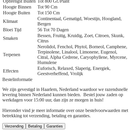
Opbrengst Buiten
Tot 800 Gr./plant
Hoogte Binnen
Tot 90 Cm
Hoogte Buiten
Tot 150 Cm
Continentaal, Gematigd, Woestijn, Hoogland,
Klimaat
Bergen
Bloei Tijd
56 Tot 70 Dagen
Bessen, Fruitig, Kruidig, Zoet, Citroen, Skunk,
Smaken
Citrus
Nerolidol, Fenchol, Phytol, Borneol, Camphene,
Terpinolene, Linalool, Limonene, Eugenol,
Terpenen
Citral, Alpha Cedrene, Caryophyllene, Myrcene,
Humulene
Euforisch, Relaxed, Slaperig, Energiek,
Effecten
Geestverheffend, Vrolijk
Bestelinformatie
We zijn gevestigd in Haarlem, Nederland waardoor we razendsnelle
levering binnen Nederland kunnen bieden. Bestel jouw zaden op
werkdagen voor 15:00 uur, dan zijn ze morgen in huis!
Hieronder vind je meer informatie over onze bestelvoorwaarden met
betrekking tot verzending, betaling en garanties.
Verzending
Betaling
Garanties