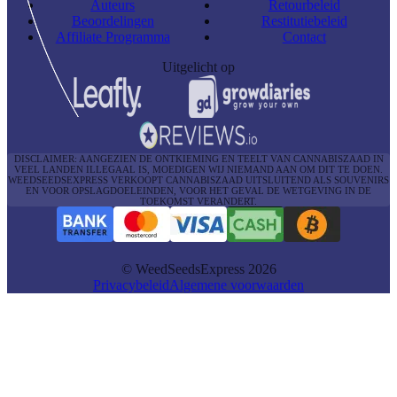
Auteurs
Retourbeleid
Beoordelingen
Restitutiebeleid
Affiliate Programma
Contact
Uitgelicht op
DISCLAIMER: AANGEZIEN DE ONTKIEMING EN TEELT VAN CANNABISZAAD IN
VEEL LANDEN ILLEGAAL IS, MOEDIGEN WIJ NIEMAND AAN OM DIT TE DOEN.
WEEDSEEDSEXPRESS VERKOOPT CANNABISZAAD UITSLUITEND ALS SOUVENIRS
EN VOOR OPSLAGDOELEINDEN, VOOR HET GEVAL DE WETGEVING IN DE
TOEKOMST VERANDERT.
© WeedSeedsExpress 2026
Privacybeleid
Algemene voorwaarden