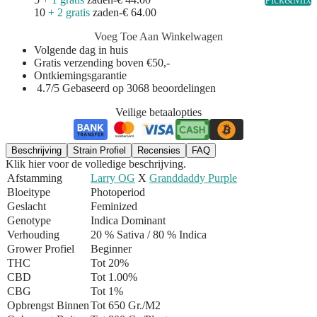
10
+ 2 gratis
zaden
-
€ 64.00
Voeg Toe Aan Winkelwagen
Volgende dag in huis
Gratis verzending boven €50,-
Ontkiemingsgarantie
4.7/5 Gebaseerd op 3068 beoordelingen
Veilige betaalopties
Beschrijving
Strain Profiel
Recensies
FAQ
Klik hier voor de volledige beschrijving.
Afstamming
Larry OG
X
Granddaddy Purple
Bloeitype
Photoperiod
Geslacht
Feminized
Genotype
Indica Dominant
Verhouding
20 % Sativa / 80 % Indica
Grower Profiel
Beginner
THC
Tot 20%
CBD
Tot 1.00%
CBG
Tot 1%
Opbrengst Binnen
Tot 650 Gr./m2