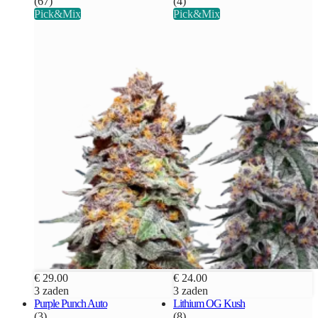
(67)
(4)
Pick&Mix
Pick&Mix
€ 29.00
€ 24.00
3 zaden
3 zaden
Purple Punch Auto
Lithium OG Kush
(3)
(8)