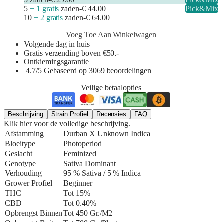
5
+ 1 gratis
zaden
-
€ 44.00
Pick&Mix
10
+ 2 gratis
zaden
-
€ 64.00
Voeg Toe Aan Winkelwagen
Volgende dag in huis
Gratis verzending boven €50,-
Ontkiemingsgarantie
4.7/5 Gebaseerd op 3069 beoordelingen
Veilige betaalopties
Beschrijving
Strain Profiel
Recensies
FAQ
Klik hier voor de volledige beschrijving.
Afstamming
Durban X Unknown Indica
Bloeitype
Photoperiod
Geslacht
Feminized
Genotype
Sativa Dominant
Verhouding
95 % Sativa / 5 % Indica
Grower Profiel
Beginner
THC
Tot 15%
CBD
Tot 0.40%
Opbrengst Binnen
Tot 450 Gr./m2