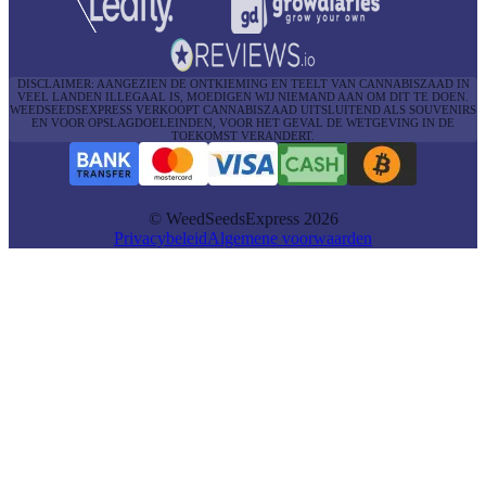
DISCLAIMER: AANGEZIEN DE ONTKIEMING EN TEELT VAN CANNABISZAAD IN
VEEL LANDEN ILLEGAAL IS, MOEDIGEN WIJ NIEMAND AAN OM DIT TE DOEN.
WEEDSEEDSEXPRESS VERKOOPT CANNABISZAAD UITSLUITEND ALS SOUVENIRS
EN VOOR OPSLAGDOELEINDEN, VOOR HET GEVAL DE WETGEVING IN DE
TOEKOMST VERANDERT.
© WeedSeedsExpress 2026
Privacybeleid
Algemene voorwaarden