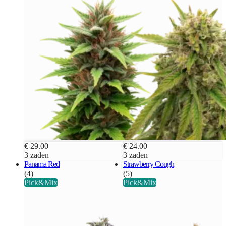
€ 29.00
€ 24.00
3 zaden
3 zaden
Panama Red
Strawberry Cough
(4)
(5)
Pick&Mix
Pick&Mix