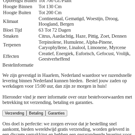
Opbrengst Buiten
Tot 700 Gr./plant
Hoogte Binnen
Tot 130 Cm
Hoogte Buiten
Tot 200 Cm
Continentaal, Gematigd, Woestijn, Droog,
Klimaat
Hoogland, Bergen
Bloei Tijd
63 Tot 72 Dagen
Smaken
Citrus, Aardachtig, Haze, Pittig, Zoet, Dennen
Terpinolene, Humulene, Alpha-Pinene,
Terpenen
Caryophyllene, Linalool, Limonene, Myrcene
Creatief, Energiek, Euforisch, Gefocust, Vrolijk,
Effecten
Geestverheffend
Bestelinformatie
We zijn gevestigd in Haarlem, Nederland waardoor we razendsnelle
levering binnen Nederland kunnen bieden. Bestel jouw zaden op
werkdagen voor 15:00 uur, dan zijn ze morgen in huis!
Hieronder vind je meer informatie over onze bestelvoorwaarden met
betrekking tot verzending, betaling en garanties.
Verzending
Betaling
Garanties
Ons doel is perfectie: we zorgen ervoor dat je bestelling snel
aankomt, bieden wereldwijd gratis verzending, worden geleverd in
een discrete verpakking en hebben een gegarandeerde levering voor