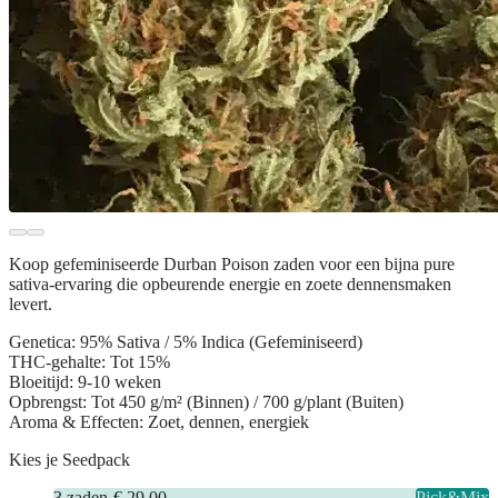
Koop gefeminiseerde
Durban Poison zaden
voor een bijna pure
sativa-ervaring die opbeurende energie en zoete dennensmaken
levert.
Genetica:
95% Sativa / 5% Indica (Gefeminiseerd)
THC-gehalte:
Tot 15%
Bloeitijd:
9-10 weken
Opbrengst:
Tot 450 g/m² (Binnen) / 700 g/plant (Buiten)
Aroma & Effecten:
Zoet, dennen, energiek
Kies je Seedpack
3
zaden
-
€ 29.00
Pick&Mix