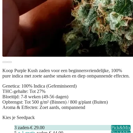
Koop
Purple Kush zaden
voor een beginnersvriendelijke, 100%
pure indica met zoete aardse smaken en diep ontspannende effecten.
Genetica:
100% Indica (Gefeminiseerd)
THC-gehalte:
Tot 27%
Bloeitijd:
7-8 weken (49-56 dagen)
Opbrengst:
Tot 500 g/m² (Binnen) / 800 g/plant (Buiten)
Aroma & Effecten:
Zoet aards, ontspannend
Kies je Seedpack
3
zaden
-
€ 29.00
Pick&Mix
5
+ 1 gratis
zaden
-
€ 44.00
Pick&Mix