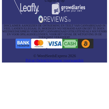
Uitgelicht op
DISCLAIMER: AANGEZIEN DE ONTKIEMING EN TEELT VAN CANNABISZAAD IN
VEEL LANDEN ILLEGAAL IS, MOEDIGEN WIJ NIEMAND AAN OM DIT TE DOEN.
WEEDSEEDSEXPRESS VERKOOPT CANNABISZAAD UITSLUITEND ALS SOUVENIRS
EN VOOR OPSLAGDOELEINDEN, VOOR HET GEVAL DE WETGEVING IN DE
TOEKOMST VERANDERT.
© WeedSeedsExpress 2026
Privacybeleid
Algemene voorwaarden