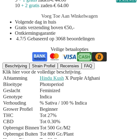
10
+ 2 gratis
zaden
-
€ 64.00
Voeg Toe Aan Winkelwagen
Volgende dag in huis
Gratis verzending boven €50,-
Ontkiemingsgarantie
4.7/5 Gebaseerd op 3068 beoordelingen
Veilige betaalopties
Beschrijving
Strain Profiel
Recensies
FAQ
Klik hier voor de volledige beschrijving.
Afstamming
Hindu Kush
X Purple Afghani
Bloeitype
Photoperiod
Geslacht
Feminized
Genotype
Indica
Verhouding
% Sativa / 100 % Indica
Grower Profiel
Beginner
THC
Tot 27%
CBD
Tot 0.30%
Opbrengst Binnen
Tot 500 Gr./m2
Opbrengst Buiten
Tot 800 Gr./plant