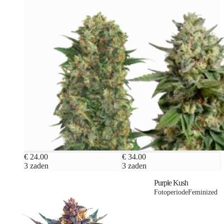
€ 24.00
€ 34.00
3 zaden
3 zaden
Purple Kush
Fotoperiode
Feminized