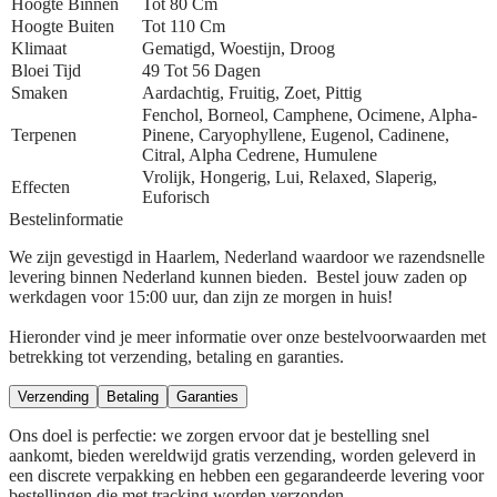
Hoogte Binnen
Tot 80 Cm
Hoogte Buiten
Tot 110 Cm
Klimaat
Gematigd, Woestijn, Droog
Bloei Tijd
49 Tot 56 Dagen
Smaken
Aardachtig, Fruitig, Zoet, Pittig
Fenchol, Borneol, Camphene, Ocimene, Alpha-
Terpenen
Pinene, Caryophyllene, Eugenol, Cadinene,
Citral, Alpha Cedrene, Humulene
Vrolijk, Hongerig, Lui, Relaxed, Slaperig,
Effecten
Euforisch
Bestelinformatie
We zijn gevestigd in Haarlem, Nederland waardoor we razendsnelle
levering binnen Nederland kunnen bieden. Bestel jouw zaden op
werkdagen voor 15:00 uur, dan zijn ze morgen in huis!
Hieronder vind je meer informatie over onze bestelvoorwaarden met
betrekking tot verzending, betaling en garanties.
Verzending
Betaling
Garanties
Ons doel is perfectie: we zorgen ervoor dat je bestelling snel
aankomt, bieden wereldwijd gratis verzending, worden geleverd in
een discrete verpakking en hebben een gegarandeerde levering voor
bestellingen die met tracking worden verzonden.