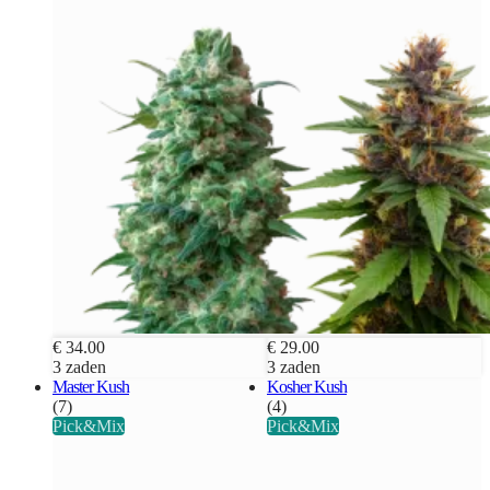
€ 34.00
€ 29.00
3 zaden
3 zaden
Master Kush
Kosher Kush
(7)
(4)
Pick&Mix
Pick&Mix