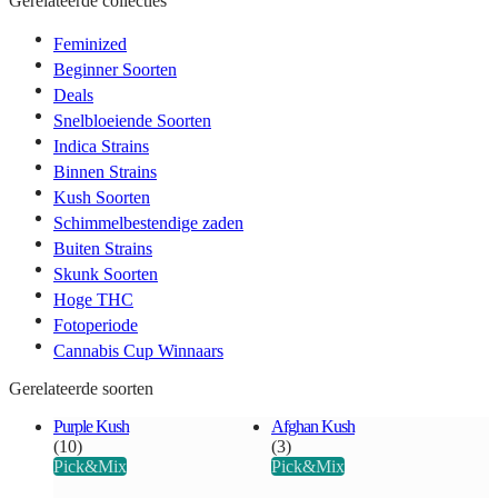
Gerelateerde collecties
Feminized
Beginner Soorten
Deals
Snelbloeiende Soorten
Indica Strains
Binnen Strains
Kush Soorten
Schimmelbestendige zaden
Buiten Strains
Skunk Soorten
Hoge THC
Fotoperiode
Cannabis Cup Winnaars
Gerelateerde soorten
Purple Kush
Afghan Kush
(10)
(3)
Pick&Mix
Pick&Mix