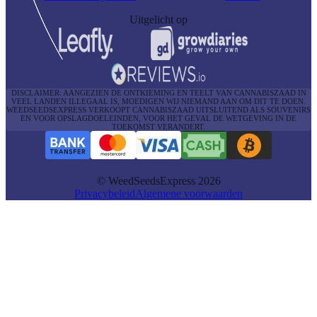
Uitgelicht op
DISCLAIMER: AANGEZIEN DE ONTKIEMING EN TEELT VAN CANNABISZAAD IN
VEEL LANDEN ILLEGAAL IS, MOEDIGEN WIJ NIEMAND AAN OM DIT TE DOEN.
WEEDSEEDSEXPRESS VERKOOPT CANNABISZAAD UITSLUITEND ALS SOUVENIRS
EN VOOR OPSLAGDOELEINDEN, VOOR HET GEVAL DE WETGEVING IN DE
TOEKOMST VERANDERT.
© WeedSeedsExpress 2026
Privacybeleid
Algemene voorwaarden