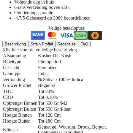
Volgende dag in huis
Gratis verzending boven €50,-
Ontkiemingsgarantie
4.7/5 Gebaseerd op 3069 beoordelingen
Veilige betaalopties
Beschrijving
Strain Profiel
Recensies
FAQ
Klik hier voor de volledige beschrijving.
Afstamming
Kosher OG Kush
Bloeitype
Photoperiod
Geslacht
Feminized
Genotype
Indica
Verhouding
% Sativa / 100 % Indica
Grower Profiel
Beginner
THC
Tot 23%
CBD
Tot 0.10%
Opbrengst Binnen
Tot 550 Gr./m2
Opbrengst Buiten
Tot 550 Gr./plant
Hoogte Binnen
Tot 120 Cm
Hoogte Buiten
Tot 180 Cm
Gematigd, Woestijn, Droog, Bergen,
Klimaat
Continentaal, Hoogland