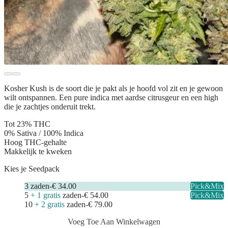
Kosher Kush is de soort die je pakt als je hoofd vol zit en je gewoon
wilt ontspannen. Een pure indica met aardse citrusgeur en een high
die je zachtjes onderuit trekt.
Tot 23% THC
0% Sativa / 100% Indica
Hoog THC-gehalte
Makkelijk te kweken
Kies je Seedpack
3
zaden
-
€ 34.00
Pick&Mix
5
+ 1 gratis
zaden
-
€ 54.00
Pick&Mix
10
+ 2 gratis
zaden
-
€ 79.00
Voeg Toe Aan Winkelwagen