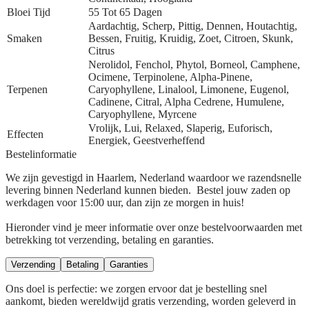
Bloei Tijd
55 Tot 65 Dagen
Aardachtig, Scherp, Pittig, Dennen, Houtachtig,
Smaken
Bessen, Fruitig, Kruidig, Zoet, Citroen, Skunk,
Citrus
Nerolidol, Fenchol, Phytol, Borneol, Camphene,
Ocimene, Terpinolene, Alpha-Pinene,
Terpenen
Caryophyllene, Linalool, Limonene, Eugenol,
Cadinene, Citral, Alpha Cedrene, Humulene,
Caryophyllene, Myrcene
Vrolijk, Lui, Relaxed, Slaperig, Euforisch,
Effecten
Energiek, Geestverheffend
Bestelinformatie
We zijn gevestigd in Haarlem, Nederland waardoor we razendsnelle
levering binnen Nederland kunnen bieden. Bestel jouw zaden op
werkdagen voor 15:00 uur, dan zijn ze morgen in huis!
Hieronder vind je meer informatie over onze bestelvoorwaarden met
betrekking tot verzending, betaling en garanties.
Verzending
Betaling
Garanties
Ons doel is perfectie: we zorgen ervoor dat je bestelling snel
aankomt, bieden wereldwijd gratis verzending, worden geleverd in