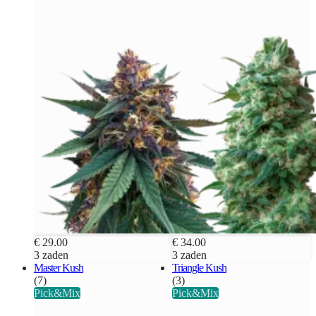
€ 29.00
€ 34.00
3 zaden
3 zaden
Master Kush
Triangle Kush
(7)
(3)
Pick&Mix
Pick&Mix