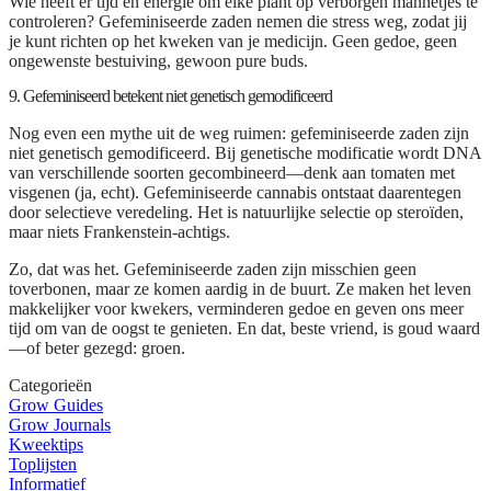
Wie heeft er tijd en energie om elke plant op verborgen mannetjes te
controleren? Gefeminiseerde zaden nemen die stress weg, zodat jij
je kunt richten op het kweken van je medicijn. Geen gedoe, geen
ongewenste bestuiving, gewoon pure buds.
9. Gefeminiseerd betekent niet genetisch gemodificeerd
Nog even een mythe uit de weg ruimen: gefeminiseerde zaden zijn
niet genetisch gemodificeerd. Bij genetische modificatie wordt DNA
van verschillende soorten gecombineerd—denk aan tomaten met
visgenen (ja, echt). Gefeminiseerde cannabis ontstaat daarentegen
door selectieve veredeling. Het is natuurlijke selectie op steroïden,
maar niets Frankenstein-achtigs.
Zo, dat was het. Gefeminiseerde zaden zijn misschien geen
toverbonen, maar ze komen aardig in de buurt. Ze maken het leven
makkelijker voor kwekers, verminderen gedoe en geven ons meer
tijd om van de oogst te genieten. En dat, beste vriend, is goud waard
—of beter gezegd: groen.
Categorieën
Grow Guides
Grow Journals
Kweektips
Toplijsten
Informatief