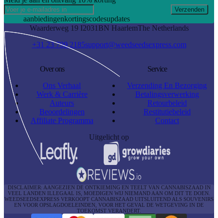
Verzenden
aanbiedingen
kortingscodes
updates
Waarderweg 19 I
2031BN Haarlem
The Netherlands
+31 23 799 2185
support@weedseedsexpress.com
Over ons
Service
Ons Verhaal
Verzending En Bezorging
Werk & Carrière
Betalingsverwerking
Auteurs
Retourbeleid
Beoordelingen
Restitutiebeleid
Affiliate Programma
Contact
Uitgelicht op
DISCLAIMER: AANGEZIEN DE ONTKIEMING EN TEELT VAN CANNABISZAAD IN
VEEL LANDEN ILLEGAAL IS, MOEDIGEN WIJ NIEMAND AAN OM DIT TE DOEN.
WEEDSEEDSEXPRESS VERKOOPT CANNABISZAAD UITSLUITEND ALS SOUVENIRS
EN VOOR OPSLAGDOELEINDEN, VOOR HET GEVAL DE WETGEVING IN DE
TOEKOMST VERANDERT.