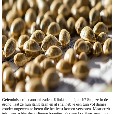
Gefeminiseerde cannabiszaden. Klinkt simpel, toch? Stop ze in de
grond, laat ze hun gang gaan en al snel heb je een tuin vol dames
zonder ongewenste heren die het feest komen verstoren. Maar er zit
iets meer achter deze slimme boontjes. Pak een kop thee, maat, want