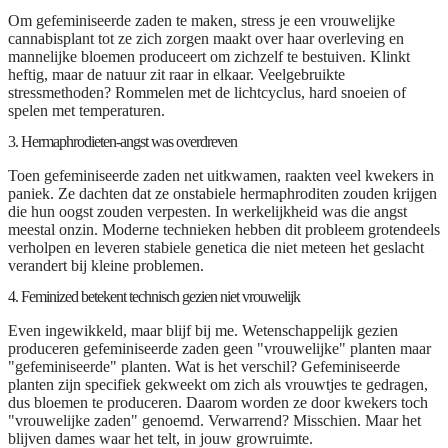
Om gefeminiseerde zaden te maken, stress je een vrouwelijke
cannabisplant tot ze zich zorgen maakt over haar overleving en
mannelijke bloemen produceert om zichzelf te bestuiven. Klinkt
heftig, maar de natuur zit raar in elkaar. Veelgebruikte
stressmethoden? Rommelen met de lichtcyclus, hard snoeien of
spelen met temperaturen.
3. Hermaphrodieten-angst was overdreven
Toen gefeminiseerde zaden net uitkwamen, raakten veel kwekers in
paniek. Ze dachten dat ze onstabiele hermaphroditen zouden krijgen
die hun oogst zouden verpesten. In werkelijkheid was die angst
meestal onzin. Moderne technieken hebben dit probleem grotendeels
verholpen en leveren stabiele genetica die niet meteen het geslacht
verandert bij kleine problemen.
4. Feminized betekent technisch gezien niet vrouwelijk
Even ingewikkeld, maar blijf bij me. Wetenschappelijk gezien
produceren gefeminiseerde zaden geen "vrouwelijke" planten maar
"gefeminiseerde" planten. Wat is het verschil? Gefeminiseerde
planten zijn specifiek gekweekt om zich als vrouwtjes te gedragen,
dus bloemen te produceren. Daarom worden ze door kwekers toch
"vrouwelijke zaden" genoemd. Verwarrend? Misschien. Maar het
blijven dames waar het telt, in jouw growruimte.