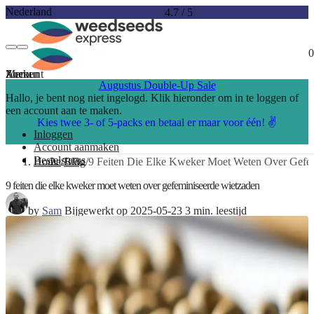
Nederland
4.7
/
5
0
Account
Menu
Zoeken
Augustus Double-Up Sale
Hallo, je bent nog niet ingelogd. Klik hieronder om in te loggen of
een account aan te maken.
Kies twee 3- of 5-packs en betaal er maar voor één! ✌️
Inloggen
Account aanmaken
Bestelstatus
Home
Blog
9 Feiten Die Elke Kweker Moet Weten Over Gefe
9 feiten die elke kweker moet weten over gefeminiseerde wietzaden
by
Sam
Bijgewerkt op 2025-05-23
3 min. leestijd