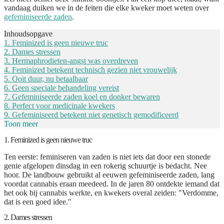
vandaag duiken we in de feiten die elke kweker moet weten over
gefeminiseerde zaden
.
Inhoudsopgave
1. Feminized is geen nieuwe truc
2. Dames stressen
3. Hermaphrodieten-angst was overdreven
4. Feminized betekent technisch gezien niet vrouwelijk
5. Ooit duur, nu betaalbaar
6. Geen speciale behandeling vereist
7. Gefeminiseerde zaden koel en donker bewaren
8. Perfect voor medicinale kwekers
9. Gefeminiseerd betekent niet genetisch gemodificeerd
Toon meer
1. Feminized is geen nieuwe truc
Ten eerste: feminiseren van zaden is niet iets dat door een stonede
genie afgelopen dinsdag in een rokerig schuurtje is bedacht. Nee
hoor. De landbouw gebruikt al eeuwen gefeminiseerde zaden, lang
voordat cannabis eraan meedeed. In de jaren 80 ontdekte iemand dat
het ook bij cannabis werkte, en kwekers overal zeiden: "Verdomme,
dat is een goed idee."
2. Dames stressen