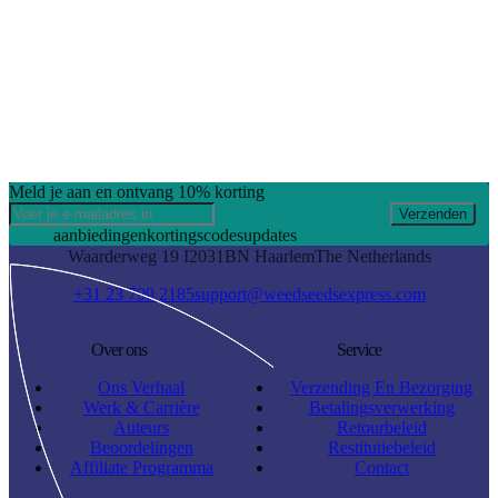
Meld je aan en ontvang 10% korting
Verzenden
aanbiedingen
kortingscodes
updates
Waarderweg 19 I
2031BN Haarlem
The Netherlands
+31 23 799 2185
support@weedseedsexpress.com
Over ons
Service
Ons Verhaal
Verzending En Bezorging
Werk & Carrière
Betalingsverwerking
Auteurs
Retourbeleid
Beoordelingen
Restitutiebeleid
Affiliate Programma
Contact