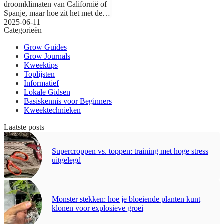
droomklimaten van Californië of
Spanje, maar hoe zit het met de
re
2025-06-11
...
Categorieën
Grow Guides
Grow Journals
Kweektips
Toplijsten
Informatief
Lokale Gidsen
Basiskennis voor Beginners
Kweektechnieken
Laatste posts
Supercroppen vs. toppen: training met hoge stress
uitgelegd
Monster stekken: hoe je bloeiende planten kunt
klonen voor explosieve groei