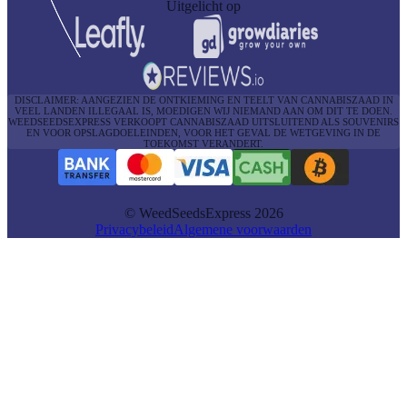
Uitgelicht op
DISCLAIMER: AANGEZIEN DE ONTKIEMING EN TEELT VAN CANNABISZAAD IN
VEEL LANDEN ILLEGAAL IS, MOEDIGEN WIJ NIEMAND AAN OM DIT TE DOEN.
WEEDSEEDSEXPRESS VERKOOPT CANNABISZAAD UITSLUITEND ALS SOUVENIRS
EN VOOR OPSLAGDOELEINDEN, VOOR HET GEVAL DE WETGEVING IN DE
TOEKOMST VERANDERT.
© WeedSeedsExpress 2026
Privacybeleid
Algemene voorwaarden