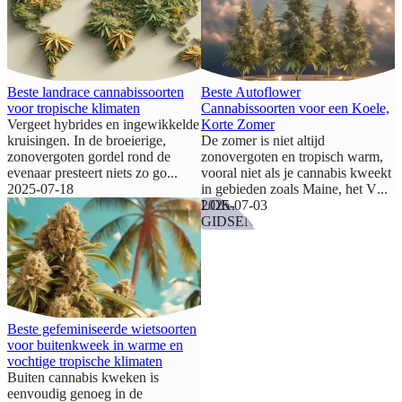
Beste landrace cannabissoorten
Beste Autoflower
voor tropische klimaten
Cannabissoorten voor een Koele,
Vergeet hybrides en ingewikkelde
Korte Zomer
kruisingen. In de broeierige,
De zomer is niet altijd
zonovergoten gordel rond de
zonovergoten en tropisch warm,
evenaar presteert niets zo go
...
vooral niet als je cannabis kweekt
2025-07-18
in gebieden zoals Maine, het V
...
2025-07-03
LOKALE
GIDSEN
Beste gefeminiseerde wietsoorten
voor buitenkweek in warme en
vochtige tropische klimaten
Buiten cannabis kweken is
eenvoudig genoeg in de