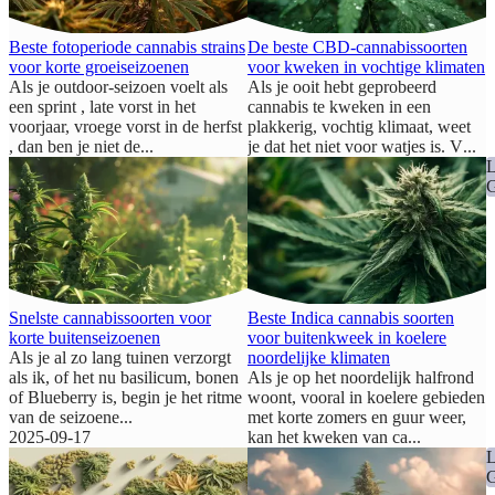
Beste fotoperiode cannabis strains
De beste CBD-cannabissoorten
voor korte groeiseizoenen
voor kweken in vochtige klimaten
Als je outdoor-seizoen voelt als
Als je ooit hebt geprobeerd
een sprint , late vorst in het
cannabis te kweken in een
voorjaar, vroege vorst in de herfst
plakkerig, vochtig klimaat, weet
, dan ben je niet de
...
je dat het niet voor watjes is. V
...
2025-10-24
2025-10-10
LOKALE
GIDSEN
Snelste cannabissoorten voor
Beste Indica cannabis soorten
korte buitenseizoenen
voor buitenkweek in koelere
Als je al zo lang tuinen verzorgt
noordelijke klimaten
als ik, of het nu basilicum, bonen
Als je op het noordelijk halfrond
of Blueberry is, begin je het ritme
woont, vooral in koelere gebieden
van de seizoene
...
met korte zomers en guur weer,
2025-09-17
kan het kweken van ca
...
2025-08-30
LOKALE
GIDSEN