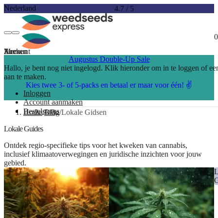
Nederland
4.7
/
5
0
Account
Menu
Zoeken
Augustus Double-Up Sale
Hallo, je bent nog niet ingelogd. Klik hieronder om in te loggen of e
aan te maken.
Kies twee 3- of 5-packs en betaal er maar voor één! ✌️
Inloggen
Account aanmaken
Bestelstatus
Home
Blog
Lokale Gidsen
Lokale Guides
Ontdek regio-specifieke tips voor het kweken van cannabis,
inclusief klimaatoverwegingen en juridische inzichten voor jouw
gebied.
LOKALE
GIDSEN