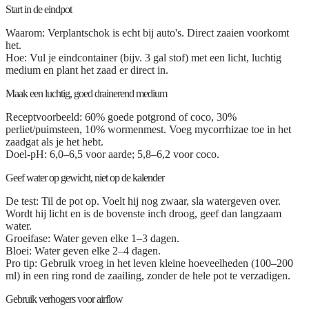
Start in de eindpot
Waarom:
Verplantschok is echt bij auto's. Direct zaaien voorkomt
het.
Hoe:
Vul je eindcontainer (bijv. 3 gal stof) met een licht, luchtig
medium en plant het zaad er direct in.
Maak een luchtig, goed drainerend medium
Receptvoorbeeld:
60% goede potgrond of coco, 30%
perliet/puimsteen, 10% wormenmest. Voeg mycorrhizae toe in het
zaadgat als je het hebt.
Doel-pH:
6,0–6,5 voor aarde; 5,8–6,2 voor coco.
Geef water op gewicht, niet op de kalender
De test:
Til de pot op. Voelt hij nog zwaar, sla watergeven over.
Wordt hij licht en is de bovenste inch droog, geef dan langzaam
water.
Groeifase:
Water geven elke 1–3 dagen.
Bloei:
Water geven elke 2–4 dagen.
Pro tip:
Gebruik vroeg in het leven kleine hoeveelheden (100–200
ml) in een ring rond de zaailing, zonder de hele pot te verzadigen.
Gebruik verhogers voor airflow