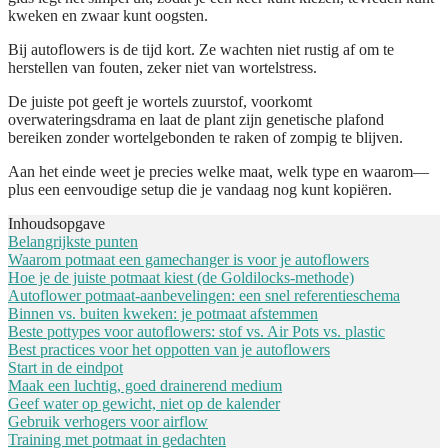
kweken en zwaar kunt oogsten.
Bij autoflowers is de tijd kort. Ze wachten niet rustig af om te
herstellen van fouten, zeker niet van wortelstress.
De juiste pot geeft je wortels zuurstof, voorkomt
overwateringsdrama en laat de plant zijn genetische plafond
bereiken zonder wortelgebonden te raken of zompig te blijven.
Aan het einde weet je precies welke maat, welk type en waarom—
plus een eenvoudige setup die je vandaag nog kunt kopiëren.
Inhoudsopgave
Belangrijkste punten
Waarom potmaat een gamechanger is voor je autoflowers
Hoe je de juiste potmaat kiest (de Goldilocks-methode)
Autoflower potmaat-aanbevelingen: een snel referentieschema
Binnen vs. buiten kweken: je potmaat afstemmen
Beste pottypes voor autoflowers: stof vs. Air Pots vs. plastic
Best practices voor het oppotten van je autoflowers
Start in de eindpot
Maak een luchtig, goed drainerend medium
Geef water op gewicht, niet op de kalender
Gebruik verhogers voor airflow
Training met potmaat in gedachten