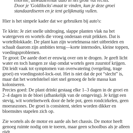
enorme, uitwaaierende auto in het grote vat rechts.
Door je 'Goldilocks'-maat te vinden, kun je deze groei
standaardiseren en je tent gelijkmatig vullen.
Hier is het simpele kader dat we gebruiken bij auto's:
Te klein:
Je ziet snelle uitdroging, slappe planten vlak na het
watergeven en wortels die vroeg onderaan eruit prikken. Dat is
wortelblokkade. De plant kan zijn wortelmassa niet uitbreiden en
schaalt daarom zijn ambities terug—korte internodes, kleine toppen,
voedingsproblemen.
Te groot:
De aarde doet er eeuwig over om te drogen. Je geeft licht
water en toch hangen ze slap omdat wortels geen zuurstof krijgen.
Dit leidt vaak tot symptomen van overwatering (vergeling, trage
groei) en voedingsstof-lock-out. Het is niet dat de pot “slecht” is,
maar dat het wortelstelsel niet snel genoeg de hele massa kan
koloniseren.
Precies goed:
De plant drinkt gestaag elke 1–3 dagen in de groei en
2–4 dagen in de bloei (afhankelijk van de omgeving). Je krijgt een
stevig, wit wortelnetwerk door de hele pot, geen rondcirkelen, geen
moeraszones. De groei is consistent, stelen worden dikker en
bloemsites stapelen zich op.
Zie wortels als de motor en aarde als het chassis. De motor heeft
genoeg ruimte nodig om te toeren, maar geen schoolbus als je alleen
rijdt.