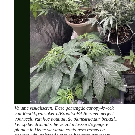
Volume visualiseren: Deze gemengde canopy-kweek
van Reddit-gebruiker u/BrandonBA26 is een perfect
voorbeeld van hoe potmaat de plantstructuur bepaalt.
Let op het dramatische verschil tussen de jongere
planten in kleine vierkante containers versus de