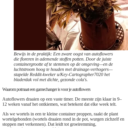
Bewijs in de praktijk: Een zware oogst van autoflowers
die floreren in ademende stoffen potten. Door de juiste
containergrootte af te stemmen op de omgeving—en de
luchtstroom hoog te houden met drainage-verhogers—
stapelde Reddit-kweker u/Key-Cartographer7020 het
bladerdak vol met dichte, gezonde cola's.
Waarom potmaat een gamechanger is voor je autoflowers
Autoflowers draaien op een vaste timer. De meeste zijn klaar in 9–
12 weken vanaf het ontkiemen, wat betekent dat elke week telt.
Als we wortels in een te kleine container proppen, raakt de plant
wortelgebonden (wortels draaien rond in de pot, wurgen zichzelf en
stoppen met verkennen). Dat leidt tot groeiremming,