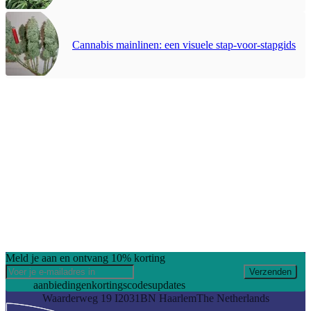
Cannabis mainlinen: een visuele stap-voor-stapgids
Meld je aan en ontvang 10% korting
Verzenden
aanbiedingen
kortingscodes
updates
Waarderweg 19 I
2031BN Haarlem
The Netherlands