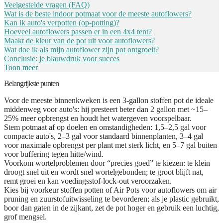
Veelgestelde vragen (FAQ)
Wat is de beste indoor potmaat voor de meeste autoflowers?
Kan ik auto's verpotten (op-potting)?
Hoeveel autoflowers passen er in een 4x4 tent?
Maakt de kleur van de pot uit voor autoflowers?
Wat doe ik als mijn autoflower zijn pot ontgroeit?
Conclusie: je blauwdruk voor succes
Toon meer
Belangrijkste punten
Voor de meeste binnenkweken is een
3-gallon stoffen pot de ideale
middenweg
voor auto's: hij presteert beter dan 2 gallon met ~15–
25% meer opbrengst en houdt het watergeven voorspelbaar.
Stem potmaat af op doelen en omstandigheden:
1,5–2,5 gal voor
compacte auto's, 2–3 gal voor standaard binnenplanten, 3–4 gal
voor maximale opbrengst per plant met sterk licht, en 5–7 gal buiten
voor buffering tegen hitte/wind.
Voorkom wortelproblemen door “precies goed” te kiezen:
te klein
droogt snel uit en wordt snel wortelgebonden; te groot blijft nat,
remt groei en kan voedingsstof-lock-out veroorzaken.
Kies bij voorkeur stoffen potten of Air Pots
voor autoflowers om air
pruning en zuurstofuitwisseling te bevorderen; als je plastic gebruikt,
boor dan gaten in de zijkant, zet de pot hoger en gebruik een luchtig,
grof mengsel.