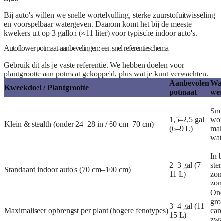
Bij auto's willen we snelle wortelvulling, sterke zuurstofuitwisseling
en voorspelbaar watergeven. Daarom komt het bij de meeste
kwekers uit op
3 gallon (≈11 liter)
voor typische indoor auto's.
Autoflower potmaat-aanbevelingen: een snel referentieschema
Gebruik dit als je vaste referentie. We hebben doelen voor
plantgrootte aan potmaat gekoppeld, plus wat je kunt verwachten.
Aanbevolen
Wa
Kweekdoel / Plantgrootte
potmaat
we
Sne
1,5–2,5 gal
wor
Klein & stealth
(onder 24–28 in / 60 cm–70 cm)
(6–9 L)
mak
wat
In 
2–3 gal (7–
ste
Standaard indoor auto's
(70 cm–100 cm)
11 L)
zon
zom
Ond
gro
3–4 gal (11–
Maximaliseer opbrengst per plant
(hogere fenotypes)
can
15 L)
zwa