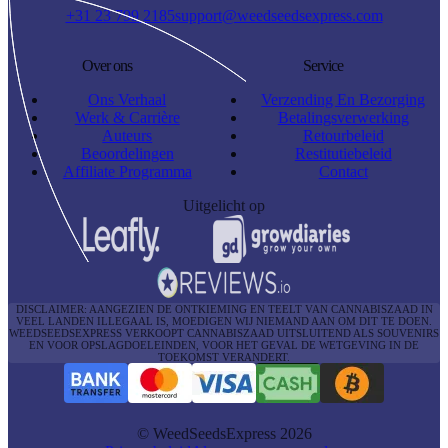
+31 23 799 2185
support@weedseedsexpress.com
Over ons
Service
Ons Verhaal
Verzending En Bezorging
Werk & Carrière
Betalingsverwerking
Auteurs
Retourbeleid
Beoordelingen
Restitutiebeleid
Affiliate Programma
Contact
Uitgelicht op
DISCLAIMER: AANGEZIEN DE ONTKIEMING EN TEELT VAN CANNABISZAAD IN
VEEL LANDEN ILLEGAAL IS, MOEDIGEN WIJ NIEMAND AAN OM DIT TE DOEN.
WEEDSEEDSEXPRESS VERKOOPT CANNABISZAAD UITSLUITEND ALS SOUVENIRS
EN VOOR OPSLAGDOELEINDEN, VOOR HET GEVAL DE WETGEVING IN DE
TOEKOMST VERANDERT.
© WeedSeedsExpress 2026