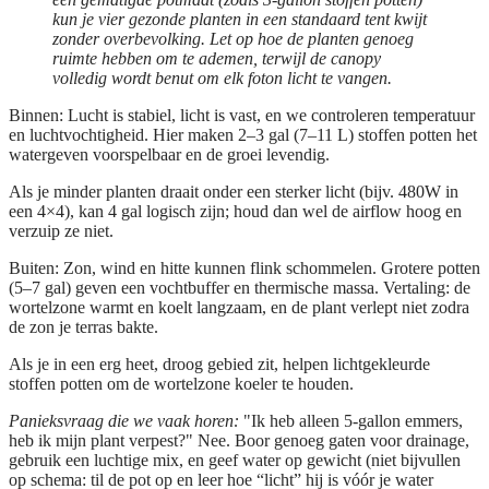
kun je vier gezonde planten in een standaard tent kwijt
zonder overbevolking. Let op hoe de planten genoeg
ruimte hebben om te ademen, terwijl de canopy
volledig wordt benut om elk foton licht te vangen.
Binnen:
Lucht is stabiel, licht is vast, en we controleren temperatuur
en luchtvochtigheid. Hier maken
2–3 gal (7–11 L) stoffen potten
het
watergeven voorspelbaar en de groei levendig.
Als je minder planten draait onder een sterker licht (bijv. 480W in
een 4×4), kan 4 gal logisch zijn; houd dan wel de airflow hoog en
verzuip ze niet.
Buiten:
Zon, wind en hitte kunnen flink schommelen. Grotere potten
(5–7 gal)
geven een vochtbuffer en thermische massa. Vertaling: de
wortelzone warmt en koelt langzaam, en de plant verlept niet zodra
de zon je terras bakte.
Als je in een erg heet, droog gebied zit, helpen lichtgekleurde
stoffen potten om de wortelzone koeler te houden.
Panieksvraag die we vaak horen:
"Ik heb alleen 5-gallon emmers,
heb ik mijn plant verpest?" Nee. Boor genoeg gaten voor drainage,
gebruik een luchtige mix, en geef water op gewicht (niet bijvullen
op schema: til de pot op en leer hoe “licht” hij is vóór je water