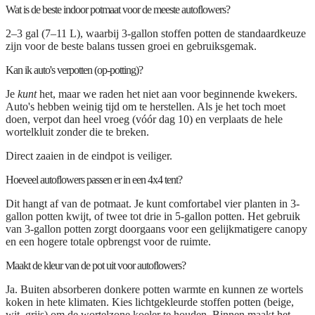
Wat is de beste indoor potmaat voor de meeste autoflowers?
2–3 gal (7–11 L), waarbij
3-gallon stoffen potten
de standaardkeuze
zijn voor de beste balans tussen groei en gebruiksgemak.
Kan ik auto's verpotten (op-potting)?
Je
kunt
het, maar we raden het niet aan voor beginnende kwekers.
Auto's hebben weinig tijd om te herstellen. Als je het toch moet
doen, verpot dan heel vroeg (vóór dag 10) en verplaats de hele
wortelkluit zonder die te breken.
Direct zaaien in de eindpot is veiliger.
Hoeveel autoflowers passen er in een 4x4 tent?
Dit hangt af van de potmaat. Je kunt comfortabel
vier planten in 3-
gallon potten
kwijt, of twee tot drie in 5-gallon potten. Het gebruik
van 3-gallon potten zorgt doorgaans voor een gelijkmatigere canopy
en een hogere totale opbrengst voor de ruimte.
Maakt de kleur van de pot uit voor autoflowers?
Ja. Buiten absorberen donkere potten warmte en kunnen ze wortels
koken in hete klimaten. Kies
lichtgekleurde stoffen potten (beige,
wit, grijs)
om de wortelzone koeler te houden. Binnen maakt het