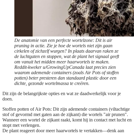
De anatomie van een perfecte wortelzone: Dit is air
pruning in actie. Zie je hoe de wortels niet zijn gaan
cirkelen of zichzelf wurgen? In plaats daarvan raken ze
de luchtgaten en stoppen, wat de plant het signaal geeft
om vanuit het midden meer haarwortels te maken.
Reddit-kweker u/GrowingUpCanada laat precies zien
waarom ademende containers (zoals Air Pots of stoffen
potten) beter presteren dan standaard plastic door een
dichte, gezonde wortelmassa te creëren.
Dit zijn de belangrijkste opties en wat ze daadwerkelijk voor je
doen.
Stoffen potten of Air Pots:
Dit zijn ademende containers (viltachtige
stof of gevormd met gaten aan de zijkant) die wortels
"air prunen"
.
Wanneer een wortel de zijkant raakt, komt hij in contact met lucht en
stopt met verlengen.
De plant reageert door meer haarwortels te vertakken—denk aan