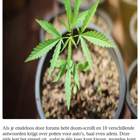
Als je eindeloos door forums hebt doom-scrollt en 10 verschillende
antwoorden krijgt over potten voor auto's, haal even adem. Deze
gids legt het simpel uit, zodat je één keer kunt kiezen, tevreden kunt