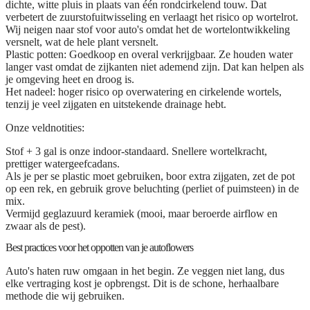
dichte, witte pluis in plaats van één rondcirkelend touw. Dat
verbetert de zuurstofuitwisseling en verlaagt het risico op wortelrot.
Wij neigen naar stof voor auto's omdat het de wortelontwikkeling
versnelt, wat de hele plant versnelt.
Plastic potten:
Goedkoop en overal verkrijgbaar. Ze houden water
langer vast omdat de zijkanten niet ademend zijn. Dat kan helpen als
je omgeving heet en droog is.
Het nadeel: hoger risico op overwatering en cirkelende wortels,
tenzij je veel zijgaten en uitstekende drainage hebt.
Onze veldnotities:
Stof + 3 gal is onze indoor-standaard. Snellere wortelkracht,
prettiger watergeefcadans.
Als je per se plastic moet gebruiken, boor extra zijgaten, zet de pot
op een rek, en gebruik grove beluchting (perliet of puimsteen) in de
mix.
Vermijd geglazuurd keramiek (mooi, maar beroerde airflow en
zwaar als de pest).
Best practices voor het oppotten van je autoflowers
Auto's haten ruw omgaan in het begin. Ze veggen niet lang, dus
elke vertraging kost je opbrengst. Dit is de schone, herhaalbare
methode die wij gebruiken.