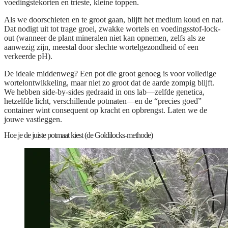
voedingstekorten en trieste, kleine toppen.
Als we doorschieten en te groot gaan, blijft het medium koud en nat.
Dat nodigt uit tot trage groei, zwakke wortels en voedingsstof-lock-
out (wanneer de plant mineralen niet kan opnemen, zelfs als ze
aanwezig zijn, meestal door slechte wortelgezondheid of een
verkeerde pH).
De ideale middenweg? Een pot die groot genoeg is voor volledige
wortelontwikkeling, maar niet zo groot dat de aarde zompig blijft.
We hebben side-by-sides gedraaid in ons lab—zelfde genetica,
hetzelfde licht, verschillende potmaten—en de “precies goed”
container wint consequent op kracht en opbrengst. Laten we de
jouwe vastleggen.
Hoe je de juiste potmaat kiest (de Goldilocks-methode)