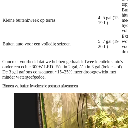
top
Buf
hit
4–5 gal (15–
Kleine buitenkweek op terras
me
19 L)
hyd
vol
Ext
5–7 gal (19–
wor
Buiten auto voor een volledig seizoen
26 L)
voo
dro
Concreet voorbeeld dat we hebben gedraaid:
Twee identieke auto's
onder een echte 300W LED. Eén in 2 gal, één in 3 gal (beide stof).
De 3 gal gaf ons consequent
~15–25% meer drooggewicht
met
minder watergeefgedoe.
Binnen vs. buiten kweken: je potmaat afstemmen