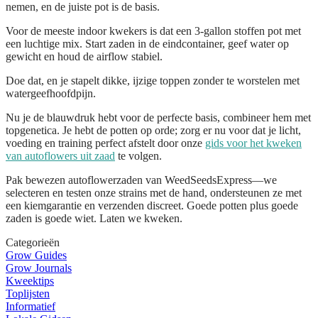
nemen, en de juiste pot is de basis.
Voor de meeste indoor kwekers is dat een
3-gallon stoffen pot met
een luchtige mix
. Start zaden in de eindcontainer, geef water op
gewicht en houd de airflow stabiel.
Doe dat, en je stapelt dikke, ijzige toppen zonder te worstelen met
watergeefhoofdpijn.
Nu je de blauwdruk hebt voor de perfecte basis, combineer hem met
topgenetica. Je hebt de potten op orde; zorg er nu voor dat je licht,
voeding en training perfect afstelt door onze
gids voor het kweken
van autoflowers uit zaad
te volgen.
Pak bewezen autoflowerzaden van WeedSeedsExpress—we
selecteren en testen onze strains met de hand, ondersteunen ze met
een kiemgarantie en verzenden discreet. Goede potten plus goede
zaden is goede wiet. Laten we kweken.
Categorieën
Grow Guides
Grow Journals
Kweektips
Toplijsten
Informatief