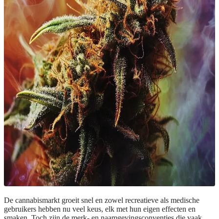
De cannabismarkt groeit snel en zowel recreatieve als medische
gebruikers hebben nu veel keus, elk met hun eigen effecten en
smaken. Toch zijn de merk- en naamgevingsconventies die vaak