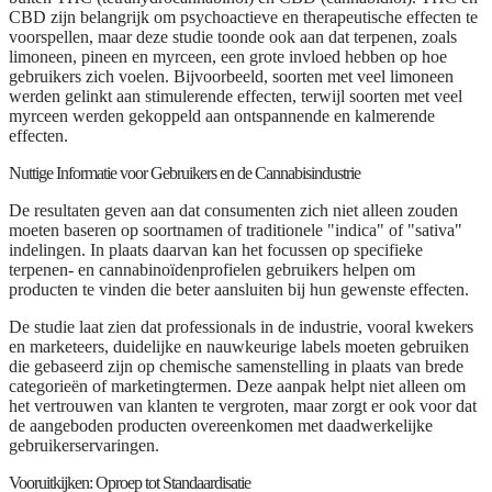
CBD zijn belangrijk om psychoactieve en therapeutische effecten te
voorspellen, maar deze studie toonde ook aan dat terpenen, zoals
limoneen, pineen en myrceen, een grote invloed hebben op hoe
gebruikers zich voelen. Bijvoorbeeld, soorten met veel limoneen
werden gelinkt aan stimulerende effecten, terwijl soorten met veel
myrceen werden gekoppeld aan ontspannende en kalmerende
effecten.
Nuttige Informatie voor Gebruikers en de Cannabisindustrie
De resultaten geven aan dat consumenten zich niet alleen zouden
moeten baseren op soortnamen of traditionele "indica" of "sativa"
indelingen. In plaats daarvan kan het focussen op specifieke
terpenen- en cannabinoïdenprofielen gebruikers helpen om
producten te vinden die beter aansluiten bij hun gewenste effecten.
De studie laat zien dat professionals in de industrie, vooral kwekers
en marketeers, duidelijke en nauwkeurige labels moeten gebruiken
die gebaseerd zijn op chemische samenstelling in plaats van brede
categorieën of marketingtermen. Deze aanpak helpt niet alleen om
het vertrouwen van klanten te vergroten, maar zorgt er ook voor dat
de aangeboden producten overeenkomen met daadwerkelijke
gebruikerservaringen.
Vooruitkijken: Oproep tot Standaardisatie