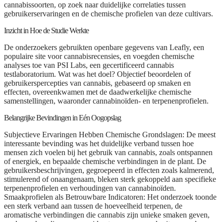
cannabissoorten, op zoek naar duidelijke correlaties tussen
gebruikerservaringen en de chemische profielen van deze cultivars.
Inzicht in Hoe de Studie Werkte
De onderzoekers gebruikten openbare gegevens van Leafly, een
populaire site voor cannabisrecensies, en voegden chemische
analyses toe van PSI Labs, een gecertificeerd cannabis
testlaboratorium. Wat was het doel? Objectief beoordelen of
gebruikerspercepties van cannabis, gebaseerd op smaken en
effecten, overeenkwamen met de daadwerkelijke chemische
samenstellingen, waaronder cannabinoïden- en terpenenprofielen.
Belangrijke Bevindingen in Eén Oogopslag
Subjectieve Ervaringen Hebben Chemische Grondslagen:
De meest
interessante bevinding was het duidelijke verband tussen hoe
mensen zich voelen bij het gebruik van cannabis, zoals ontspannen
of energiek, en bepaalde chemische verbindingen in de plant. De
gebruikersbeschrijvingen, gegroepeerd in effecten zoals kalmerend,
stimulerend of onaangenaam, bleken sterk gekoppeld aan specifieke
terpenenprofielen en verhoudingen van cannabinoïden.
Smaakprofielen als Betrouwbare Indicatoren:
Het onderzoek toonde
een sterk verband aan tussen de hoeveelheid terpenen, de
aromatische verbindingen die cannabis zijn unieke smaken geven,