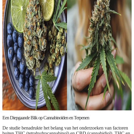
Een Diepgaande Blik op Cannabinoïden en Terpenen
De studie benadrukte het belang van het onderzoeken van factoren
buiten THC (tetrahydrocannabinol) en CBD (cannabidiol). THC en