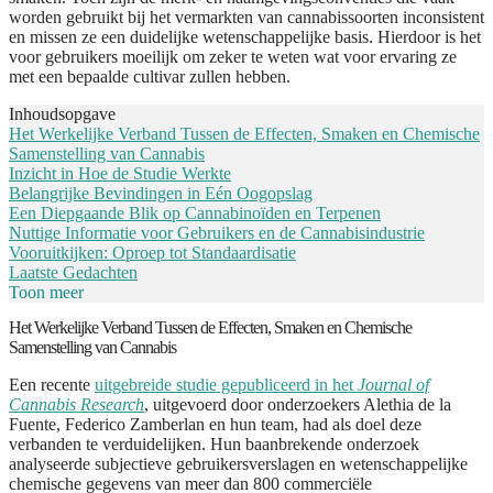
worden gebruikt bij het vermarkten van cannabissoorten inconsistent
en missen ze een duidelijke wetenschappelijke basis. Hierdoor is het
voor gebruikers moeilijk om zeker te weten wat voor ervaring ze
met een bepaalde cultivar zullen hebben.
Inhoudsopgave
Het Werkelijke Verband Tussen de Effecten, Smaken en Chemische
Samenstelling van Cannabis
Inzicht in Hoe de Studie Werkte
Belangrijke Bevindingen in Eén Oogopslag
Een Diepgaande Blik op Cannabinoïden en Terpenen
Nuttige Informatie voor Gebruikers en de Cannabisindustrie
Vooruitkijken: Oproep tot Standaardisatie
Laatste Gedachten
Toon meer
Het Werkelijke Verband Tussen de Effecten, Smaken en Chemische
Samenstelling van Cannabis
Een recente
uitgebreide studie gepubliceerd in het
Journal of
Cannabis Research
, uitgevoerd door onderzoekers Alethia de la
Fuente, Federico Zamberlan en hun team, had als doel deze
verbanden te verduidelijken. Hun baanbrekende onderzoek
analyseerde subjectieve gebruikersverslagen en wetenschappelijke
chemische gegevens van meer dan 800 commerciële