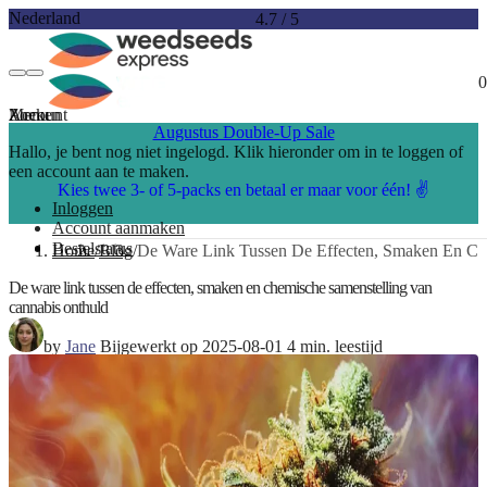
Nederland
4.7
/
5
0
Account
Menu
Zoeken
Augustus Double-Up Sale
Hallo, je bent nog niet ingelogd. Klik hieronder om in te loggen of
een account aan te maken.
Kies twee 3- of 5-packs en betaal er maar voor één! ✌️
Inloggen
Account aanmaken
Bestelstatus
Home
Blog
De Ware Link Tussen De Effecten, Smaken En Ch
De ware link tussen de effecten, smaken en chemische samenstelling van
cannabis onthuld
by
Jane
Bijgewerkt op 2025-08-01
4 min. leestijd