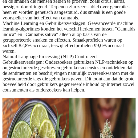
en de smaken die mensen zeiden te proeven, zoals citrus, aards,
bessig of doordringend. Terpenen zijn zeer stabiel over generaties
heen en worden genetisch aangestuurd, dus smaak is een goede
voorspeller van het effect van cannabis.
Machine Learning en Gebruikersverslagen:
Geavanceerde machine
learning-algoritmes konden het verschil herkennen tussen "Cannabis
indica" en "Cannabis sativa" alleen al op basis van de
gerapporteerde smaken en effecten. Smaakprofielen waren op
zichzelf 82,8% accuraat, terwijl effectprofielen 99,6% accuraat
waren.
Natural Language Processing (NLP) Controleert
Gebruikersverslagen:
Onderzoekers gebruikten NLP-technieken op
ongestructureerde geschreven gebruikersrecensies en ontdekten dat
de sentimenten en beschrijvingen natuurlijk overeenkwamen met de
gestructureerde tags die gebruikers gaven. Dit toont aan dat de grote
hoeveelheid door gebruikers gegenereerde inhoud op internet zowel
consumenten als onderzoekers kan helpen.