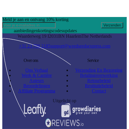
Meld je aan en ontvang 10% korting
Verzenden
aanbiedingen
kortingscodes
updates
Waarderweg 19 I
2031BN Haarlem
The Netherlands
+31 23 799 2185
support@weedseedsexpress.com
Over ons
Service
Ons Verhaal
Verzending En Bezorging
Werk & Carrière
Betalingsverwerking
Auteurs
Retourbeleid
Beoordelingen
Restitutiebeleid
Affiliate Programma
Contact
Uitgelicht op