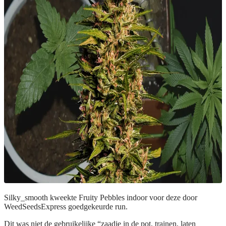
Silky_smooth kweekte Fruity Pebbles indoor voor deze door
WeedSeedsExpress goedgekeurde run.
Dit was niet de gebruikelijke “zaadje in de pot, trainen, laten