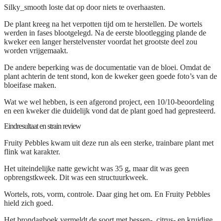
Silky_smooth loste dat op door niets te overhaasten.
De plant kreeg na het verpotten tijd om te herstellen. De wortels
werden in fases blootgelegd. Na de eerste blootlegging plande de
kweker een langer herstelvenster voordat het grootste deel zou
worden vrijgemaakt.
De andere beperking was de documentatie van de bloei. Omdat de
plant achterin de tent stond, kon de kweker geen goede foto’s van de
bloeifase maken.
Wat we wel hebben, is een afgerond project, een 10/10-beoordeling
en een kweker die duidelijk vond dat de plant goed had gepresteerd.
Eindresultaat en strain review
Fruity Pebbles kwam uit deze run als een sterke, trainbare plant met
flink wat karakter.
Het uiteindelijke natte gewicht was 35 g, maar dit was geen
opbrengstkweek. Dit was een structuurkweek.
Wortels, rots, vorm, controle. Daar ging het om. En Fruity Pebbles
hield zich goed.
Het brondagboek vermeldt de soort met bessen-, citrus- en kruidige