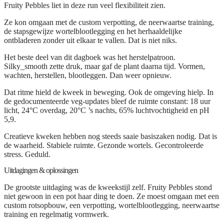
Fruity Pebbles liet in deze run veel flexibiliteit zien.
Ze kon omgaan met de custom verpotting, de neerwaartse training,
de stapsgewijze wortelblootlegging en het herhaaldelijke
ontbladeren zonder uit elkaar te vallen. Dat is niet niks.
Het beste deel van dit dagboek was het herstelpatroon.
Silky_smooth zette druk, maar gaf de plant daarna tijd. Vormen,
wachten, herstellen, blootleggen. Dan weer opnieuw.
Dat ritme hield de kweek in beweging. Ook de omgeving hielp. In
de gedocumenteerde veg-updates bleef de ruimte constant: 18 uur
licht, 24°C overdag, 20°C ’s nachts, 65% luchtvochtigheid en pH
5,9.
Creatieve kweken hebben nog steeds saaie basiszaken nodig. Dat is
de waarheid. Stabiele ruimte. Gezonde wortels. Gecontroleerde
stress. Geduld.
Uitdagingen & oplossingen
De grootste uitdaging was de kweekstijl zelf. Fruity Pebbles stond
niet gewoon in een pot haar ding te doen. Ze moest omgaan met een
custom rotsopbouw, een verpotting, wortelblootlegging, neerwaartse
training en regelmatig vormwerk.