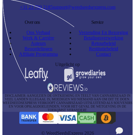
+31 23 799 2185
support@weedseedsexpress.com
Over ons
Service
Ons Verhaal
Verzending En Bezorging
Werk & Carrière
Betalingsverwerking
Auteurs
Retourbeleid
Beoordelingen
Restitutiebeleid
Affiliate Programma
Contact
Uitgelicht op
DISCLAIMER: AANGEZIEN DE ONTKIEMING EN TEELT VAN CANNABISZAAD IN
VEEL LANDEN ILLEGAAL IS, MOEDIGEN WIJ NIEMAND AAN OM DIT TE DOEN.
WEEDSEEDSEXPRESS VERKOOPT CANNABISZAAD UITSLUITEND ALS SOUVENIRS
EN VOOR OPSLAGDOELEINDEN, VOOR HET GEVAL DE WETGEVING IN DE
TOEKOMST VERANDERT.
© WeedSeedsExpress 2026