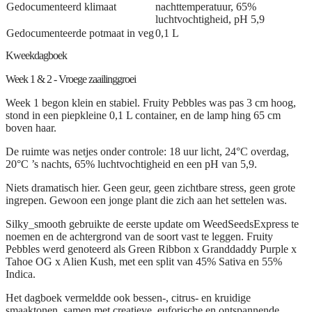
Gedocumenteerd klimaat
nachttemperatuur, 65%
luchtvochtigheid, pH 5,9
Gedocumenteerde potmaat in veg
0,1 L
Kweekdagboek
Week 1 & 2 - Vroege zaailinggroei
Week 1 begon klein en stabiel. Fruity Pebbles was pas 3 cm hoog,
stond in een piepkleine 0,1 L container, en de lamp hing 65 cm
boven haar.
De ruimte was netjes onder controle: 18 uur licht, 24°C overdag,
20°C ’s nachts, 65% luchtvochtigheid en een pH van 5,9.
Niets dramatisch hier. Geen geur, geen zichtbare stress, geen grote
ingrepen. Gewoon een jonge plant die zich aan het settelen was.
Silky_smooth gebruikte de eerste update om WeedSeedsExpress te
noemen en de achtergrond van de soort vast te leggen. Fruity
Pebbles werd genoteerd als Green Ribbon x Granddaddy Purple x
Tahoe OG x Alien Kush, met een split van 45% Sativa en 55%
Indica.
Het dagboek vermeldde ook bessen-, citrus- en kruidige
smaaktonen, samen met creatieve, euforische en ontspannende