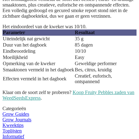
smaaktonen, plus creatieve, euforische en ontspannende effecten.
Een volledig gedroogd en gecured smoke report stond niet in de
zichtbare dagboektekst, dus we gaan er geen verzinnen.
Het eindoordeel van de kweker was 10/10.
Parameter
Resultaat
Uiteindelijk nat gewicht
35 g
Duur van het dagboek
85 dagen
Eindbeoordeling
10/10
Moeilijkheid
Easy
Opmerking van de kweker
Geweldige performer
Smaaktonen vermeld in het dagboek
Bes, citrus, kruidig
Creatief, euforisch,
Effecten vermeld in het dagboek
ontspannend
Klaar om de soort zelf te proberen?
Koop Fruity Pebbles zaden van
WeedSeedsExpress
.
Categorieën
Grow Guides
Grow Journals
Kweektips
Toplijsten
Informatief