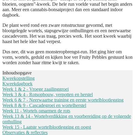
bloeien, oogsten”-kweek. De hele run voelde vanaf het begin anders
aan. Meer een cannabis-bonsaiproject dan een standaard indoor
dagboek.
De plant werd rond een zware rotsstructuur gevormd, met
blootgelegde wortels, stapsgewijze onthullingen en een neerwaartse
cascadevorm. Het was traag, precies werk. Het soort kweek waarbij
haast het hele idee had verpest.
Dus nee, dit was geen monsteropbrengst-run. Het ging hier om
vorm, wortels, geduld en kijken hoe ver Fruity Pebbles gestuurd kon
worden zonder haar ritme kwijt te raken.
Inhoudsopgave
Kweekopstelling
Kweekdagboek
Week 1 & 2 - Vroege zaailinggroei
Week 3 & 4 - Rotsopbouw, verpotten en herstel
Week 6 & 7 - Neerwaartse training en eerste wortelblootlegging
Week 8 & 9 - Cascadegroei en wortelherstel
Week 11 - Wortels omarmen de rots
Week 13 & 14 - Wortelverdikking en voorbereiding op de volgende
onthulling
Week 15 - Laatste wortelblootlegging en oogst
Observaties & reflecties