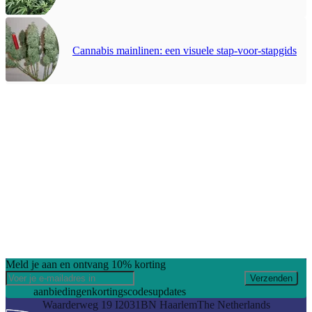
Cannabis mainlinen: een visuele stap-voor-stapgids
Meld je aan en ontvang 10% korting
Verzenden
aanbiedingen
kortingscodes
updates
Waarderweg 19 I
2031BN Haarlem
The Netherlands