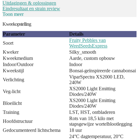
Uitdagingen & oplossingen
Eindresultaat en strain review
Toon meer
Kweekopstelling
Parameter
Details
Fruity Pebbles van
Soort
WeedSeedsExpress
Kweker
Silky_smooth
Kweekmedium
Aarde, custom opbouw
Indoor/Outdoor
Indoor
Kweekstijl
Bonsai-geïnspireerde cannabonsai
ViparSpectra XS2000 LED,
Verlichting
240W
XS2000 Light Emitting
Veg-licht
Diodes/240W
XS2000 Light Emitting
Bloeilicht
Diodes/240W
Training
LST, HST, ontbladeren
Rots van 18,5 kilo met
Hoofdstructuur
stapsgewijze wortelblootlegging
Gedocumenteerd lichtschema
18 uur
24°C dagtemperatuur, 20°C