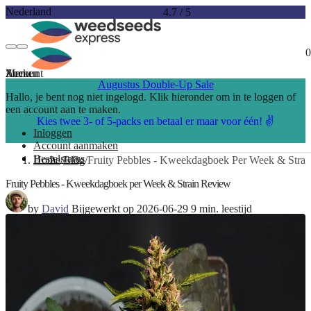
Nederland
4.7
/
5
0
Account
Menu
Zoeken
Augustus Double-Up Sale
Hallo, je bent nog niet ingelogd. Klik hieronder om in te loggen of
een account aan te maken.
Kies twee 3- of 5-packs en betaal er maar voor één! ✌️
Inloggen
Account aanmaken
Bestelstatus
Home
Blog
Fruity Pebbles - Kweekdagboek Per Week & Stra
Fruity Pebbles - Kweekdagboek per Week & Strain Review
by
David
Bijgewerkt op 2026-06-29
9 min. leestijd