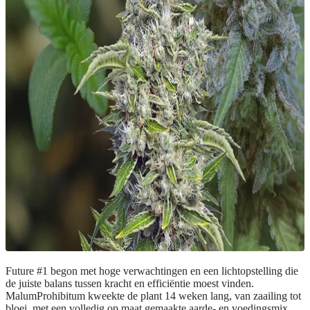
Future #1 begon met hoge verwachtingen en een lichtopstelling die
de juiste balans tussen kracht en efficiëntie moest vinden.
MalumProhibitum kweekte de plant 14 weken lang, van zaailing tot
bloei, met een volledig op maat gemaakte aarde- en voedingsmix.