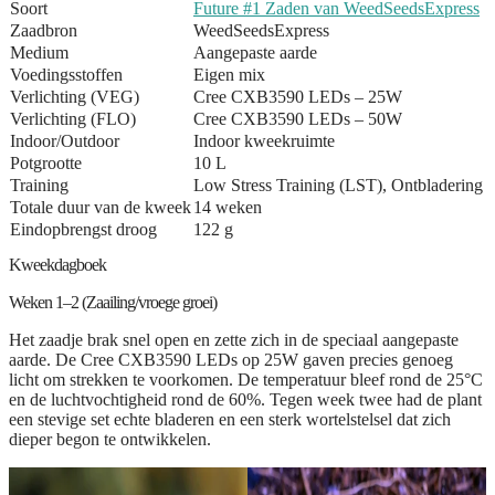
Soort
Future #1 Zaden van WeedSeedsExpress
Zaadbron
WeedSeedsExpress
Medium
Aangepaste aarde
Voedingsstoffen
Eigen mix
Verlichting (VEG)
Cree CXB3590 LEDs – 25W
Verlichting (FLO)
Cree CXB3590 LEDs – 50W
Indoor/Outdoor
Indoor kweekruimte
Potgrootte
10 L
Training
Low Stress Training (LST), Ontbladering
Totale duur van de kweek
14 weken
Eindopbrengst droog
122 g
Kweekdagboek
Weken 1–2 (Zaailing/vroege groei)
Het zaadje brak snel open en zette zich in de speciaal aangepaste
aarde. De Cree CXB3590 LEDs op 25W gaven precies genoeg
licht om strekken te voorkomen. De temperatuur bleef rond de 25°C
en de luchtvochtigheid rond de 60%. Tegen week twee had de plant
een stevige set echte bladeren en een sterk wortelstelsel dat zich
dieper begon te ontwikkelen.