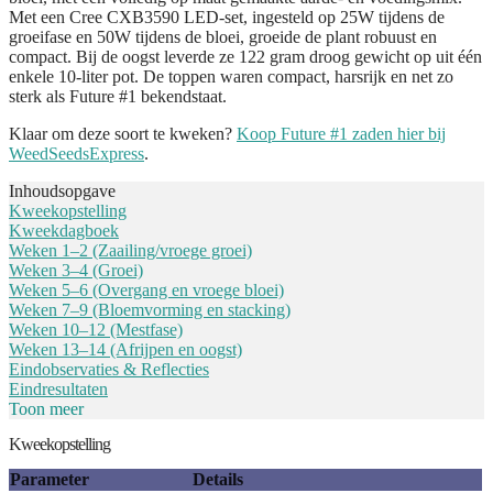
Met een Cree CXB3590 LED-set, ingesteld op 25W tijdens de
groeifase en 50W tijdens de bloei, groeide de plant robuust en
compact. Bij de oogst leverde ze 122 gram droog gewicht op uit één
enkele 10-liter pot. De toppen waren compact, harsrijk en net zo
sterk als Future #1 bekendstaat.
Klaar om deze soort te kweken?
Koop Future #1 zaden hier bij
WeedSeedsExpress
.
Inhoudsopgave
Kweekopstelling
Kweekdagboek
Weken 1–2 (Zaailing/vroege groei)
Weken 3–4 (Groei)
Weken 5–6 (Overgang en vroege bloei)
Weken 7–9 (Bloemvorming en stacking)
Weken 10–12 (Mestfase)
Weken 13–14 (Afrijpen en oogst)
Eindobservaties & Reflecties
Eindresultaten
Toon meer
Kweekopstelling
Parameter
Details