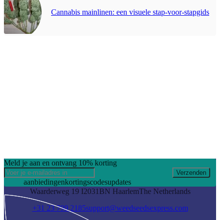
Cannabis mainlinen: een visuele stap-voor-stapgids
Meld je aan en ontvang 10% korting
Verzenden
aanbiedingen
kortingscodes
updates
Waarderweg 19 I
2031BN Haarlem
The Netherlands
+31 23 799 2185
support@weedseedsexpress.com