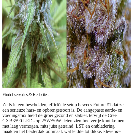
Eindobservaties & Reflecties
Zelfs in een bescheiden, efficiënte setup bewees Future #1 dat ze
een serieuze hars- en opbrengstsoort is. De aangepaste aarde- en
voedingsmix hield de groei gezond en stabiel, terwijl de Cree
CXB3590 LEDs op 25W/50W lieten zien hoe ver je kunt komen
met laag vermogen, mits juist getraind. LST en ontbladering
maakten het bladerdak optimaal, wat leidde tot dikke, kleverige