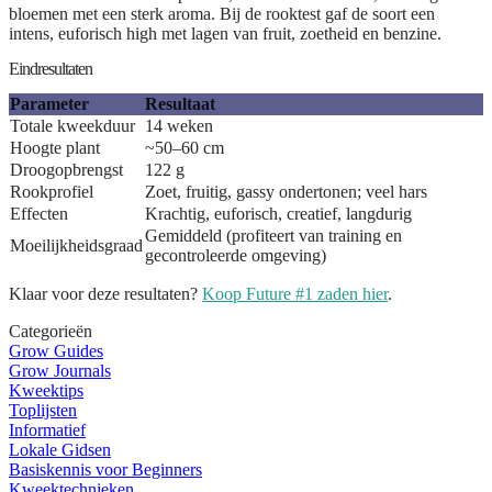
bloemen met een sterk aroma. Bij de rooktest gaf de soort een
intens, euforisch high met lagen van fruit, zoetheid en benzine.
Eindresultaten
Parameter
Resultaat
Totale kweekduur
14 weken
Hoogte plant
~50–60 cm
Droogopbrengst
122 g
Rookprofiel
Zoet, fruitig, gassy ondertonen; veel hars
Effecten
Krachtig, euforisch, creatief, langdurig
Gemiddeld (profiteert van training en
Moeilijkheidsgraad
gecontroleerde omgeving)
Klaar voor deze resultaten?
Koop Future #1 zaden hier
.
Categorieën
Grow Guides
Grow Journals
Kweektips
Toplijsten
Informatief
Lokale Gidsen
Basiskennis voor Beginners
Kweektechnieken