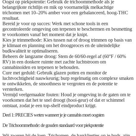
Oogst op piekpotentie:
Gebruik de trichoommethode als je
belangrijkste richtlijn en mik op voornamelijk melkachtige
trichomen met 10–20% amber voor een gebalanceerd, hoog-THC
resultaat.
Bereid je voor op succes:
Werk met schone tools in een
gecontroleerde omgeving om terpenen te beschermen en besmetting
te voorkomen vanaf het moment dat je knipt.
Kies je trimmethode:
Kies tussen nat of droog trimmen op basis van
je klimaat en planning om het droogproces en de uiteindelijke
budkwaliteit te optimaliseren.
Beheers de langzame droog:
Stem de 60/60-regel af (60°F / 60%
RV) in een donkere ruimte met zachte luchtstroom om
cannabinoïden en terpenen te behouden.
Cure met geduld:
Gebruik glazen potten en monitor de
luchtvochtigheid nauwkeurig; burp regelmatig om complexe smaken
te ontwikkelen, de smoothness te vergroten en de potentie te
versterken.
Vermijd veelgemaakte fouten:
Houd je omgeving in de gaten om te
voorkomen dat het te snel droogt (hooi-geur) of dat er schimmel
ontstaat, zodat je een top-shelf eindproduct krijgt.
Deel 1: PRECIES weten wanneer je je cannabis moet oogsten
De Trichoommethode: de gouden standaard voor piekpotentie
Wij zweren bij de loep. Trichomen, de harskliertjes op je buds, zijn