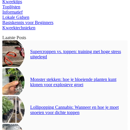
Kweektips
Toplijsten
Informatief
Lokale Gidsen
Basiskennis voor Beginners
Kweektechnieken
Laatste Posts
Supercroppen vs. toppen: training met hoge stress
uitgelegd
Monster stekken: hoe je bloeiende planten kunt
klonen voor explosieve groei
Lollipopping Cannabis: Wanneer en hoe je moet
snoeien voor dichte toppen