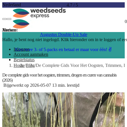
Nederland
4.7
/
5
0
Account
Menu
Zoeken
Augustus Double-Up Sale
Hallo, je bent nog niet ingelogd. Klik hieronder om in te loggen of e
Inloggen
Kies twee 3- of 5-packs en betaal er maar voor één! ✌️
Account aanmaken
Bestelstatus
Home
Blog
De Complete Gids Voor Het Oogsten, Trimmen, D
De complete gids voor het oogsten, trimmen, drogen en curen van cannabis
(2026)
Bijgewerkt op 2026-05-07
13 min. leestijd