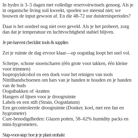
In hydro is 3–5 dagen met volledige reservoirwissels genoeg. Als je
in organische living soil kweekt, spoelen we meestal niet; we
bouwen de input gewoon af. En die 48-72 uur duisternisperiodes?
Daar is het oordeel nog niet over geveld. Als je het probeert, zorg
dan dat je temperatuur en luchtvochtigheid stabiel blijven.
Je pre-harvest checklist: tools & supplies
Zet je ruimte de dag ervoor klaar—op oogstdag loopt het snel vol.
Scherpe, schone snoeischaren
(één grote voor takken, één kleine
voor trimmen)
Isopropylalcohol
en een doek voor het reinigen van tools
Nitrilhandschoenen
om hars van je handen te houden en je handen
van de buds
Oogstbakken of -kratten
Hangers of lijnen
voor je droogruimte
Labels en een stift
(Strain, Oogstdatum)
Een gecontroleerde droogruimte
(Donker, koel, met een fan en
hygrometer)
Cure-benodigdheden:
Glazen potten, 58–62% humidity packs en
mini-hygrometers.
Stap-voor-stap: hoe je je plant omhakt