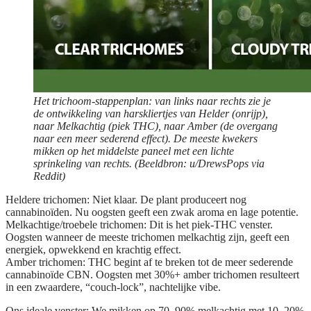
Het trichoom-stappenplan: van links naar rechts zie je
de ontwikkeling van harskliertjes van Helder (onrijp),
naar Melkachtig (piek THC), naar Amber (de overgang
naar een meer sederend effect). De meeste kwekers
mikken op het middelste paneel met een lichte
sprinkeling van rechts. (Beeldbron: u/DrewsPops via
Reddit)
Heldere trichomen:
Niet klaar. De plant produceert nog
cannabinoïden. Nu oogsten geeft een zwak aroma en lage potentie.
Melkachtige/troebele trichomen:
Dit is het piek-THC venster.
Oogsten wanneer de meeste trichomen melkachtig zijn, geeft een
energiek, opwekkend en krachtig effect.
Amber trichomen:
THC begint af te breken tot de meer sederende
cannabinoïde CBN. Oogsten met 30%+ amber trichomen resulteert
in een zwaardere, “couch-lock”, nachtelijke vibe.
Ons ideale venster:
We mikken op
70–90% melkachtig met 10–20%