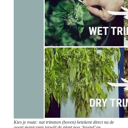
Kies je route: nat trimmen (boven) betekent direct na de
oogst manicuren terwijl de plant nog ‘levend’ en