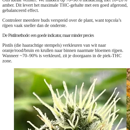
amber
. Dit levert het maximale THC-gehalte met een goed afgerond,
gebalanceerd effect.
Controleer meerdere buds verspreid over de plant, want topcola’s
rijpen vaak sneller dan de onderste.
De Pistilmethode: een goede indicator, maar minder precies
Pistils (die haarachtige stempels) verkleuren van wit naar
oranje/rood/bruin en krullen naar binnen naarmate bloemen rijpen.
Wanneer ~70–90% is verkleurd, zit je doorgaans in de piek-THC
zone.