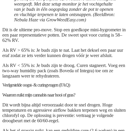
weergeeft. Met deze setup monitor je het vochtgehalte
van je buds in één oogopslag zonder de pot te openen
en vluchtige terpenen te laten ontsnappen. (Beeldbron:
Nebula Haze via GrowWeedEasy.com)
Dit is de ultieme pro-move. Stop een goedkope mini-hygrometer in
een paar representatieve potten. De sweet spot voor curing is
58–
62% RV.
Als RV > 65% is:
Je buds zijn te nat. Laat het deksel een paar uur
eraf zodat ze iets verder kunnen drogen vóór je weer afsluit.
Als RV < 55% is:
Je buds zijn te droog. Curen stagneert. Voeg een
two-way humidity pack (zoals Boveda of Integra) toe om ze
langzaam weer te rehydrateren.
Veelgestelde oogst- & curingvragen (FAQ)
Waarom ruikt mijn cannabis naar hooi of gras?
Dit wordt bijna altijd veroorzaakt door te snel drogen. Hoge
temperaturen en agressieve airflow bakken terpenen weg en sluiten
chlorofyl op. De oplossing is preventie: vertraag je volgende
droogbeurt met de 60/60-regel.
Als het al grassig ruikt, kan een geduldige cure (2-6 weken) in een