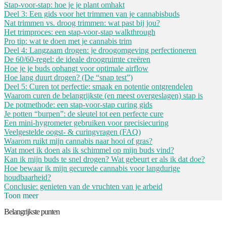
Stap-voor-stap: hoe je je plant omhakt
Deel 3: Een gids voor het trimmen van je cannabisbuds
Nat trimmen vs. droog trimmen: wat past bij jou?
Het trimproces: een stap-voor-stap walkthrough
Pro tip: wat te doen met je cannabis trim
Deel 4: Langzaam drogen: je droogomgeving perfectioneren
De 60/60-regel: de ideale droogruimte creëren
Hoe je je buds ophangt voor optimale airflow
Hoe lang duurt drogen? (De “snap test”)
Deel 5: Curen tot perfectie: smaak en potentie ontgrendelen
Waarom curen de belangrijkste (en meest overgeslagen) stap is
De potmethode: een stap-voor-stap curing gids
Je potten “burpen”: de sleutel tot een perfecte cure
Een mini-hygrometer gebruiken voor precisiecuring
Veelgestelde oogst- & curingvragen (FAQ)
Waarom ruikt mijn cannabis naar hooi of gras?
Wat moet ik doen als ik schimmel op mijn buds vind?
Kan ik mijn buds te snel drogen? Wat gebeurt er als ik dat doe?
Hoe bewaar ik mijn gecurede cannabis voor langdurige
houdbaarheid?
Conclusie: genieten van de vruchten van je arbeid
Toon meer
Belangrijkste punten