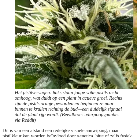
Het pistilvervagen: links staan jonge witte pistils recht
omhoog, wat duidt op een plant in actieve groei. Rechts
zijn de pistils oranje geworden en beginnen ze naar
binnen te krullen richting de bud—een duidelijk signaal
dat de plant rijp wordt. (Beeldbron: u/mrpoopypanties
via Reddit)
Dit is van een afstand een redelijke visuele aanwijzing, maar
pistilkleur kan worden beïnvloed door genetica, hitte of zelfs fysiek