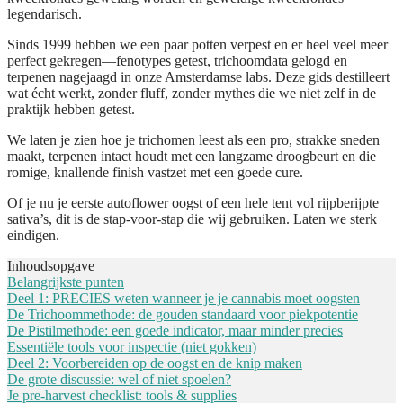
legendarisch.
Sinds 1999 hebben we een paar potten verpest en er heel veel meer
perfect gekregen—fenotypes getest, trichoomdata gelogd en
terpenen nagejaagd in onze Amsterdamse labs. Deze gids destilleert
wat écht werkt, zonder fluff, zonder mythes die we niet zelf in de
praktijk hebben getest.
We laten je zien hoe je trichomen leest als een pro, strakke sneden
maakt, terpenen intact houdt met een langzame droogbeurt en die
romige, knallende finish vastzet met een goede cure.
Of je nu je eerste autoflower oogst of een hele tent vol rijpberijpte
sativa’s, dit is de stap-voor-stap die wij gebruiken. Laten we sterk
eindigen.
Inhoudsopgave
Belangrijkste punten
Deel 1: PRECIES weten wanneer je je cannabis moet oogsten
De Trichoommethode: de gouden standaard voor piekpotentie
De Pistilmethode: een goede indicator, maar minder precies
Essentiële tools voor inspectie (niet gokken)
Deel 2: Voorbereiden op de oogst en de knip maken
De grote discussie: wel of niet spoelen?
Je pre-harvest checklist: tools & supplies