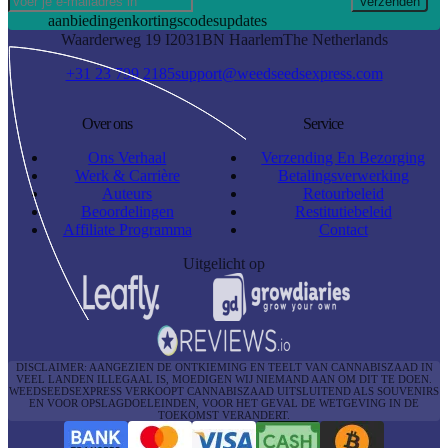
Verzenden
aanbiedingen
kortingscodes
updates
Waarderweg 19 I
2031BN Haarlem
The Netherlands
+31 23 799 2185
support@weedseedsexpress.com
Over ons
Service
Ons Verhaal
Verzending En Bezorging
Werk & Carrière
Betalingsverwerking
Auteurs
Retourbeleid
Beoordelingen
Restitutiebeleid
Affiliate Programma
Contact
Uitgelicht op
DISCLAIMER: AANGEZIEN DE ONTKIEMING EN TEELT VAN CANNABISZAAD IN
VEEL LANDEN ILLEGAAL IS, MOEDIGEN WIJ NIEMAND AAN OM DIT TE DOEN.
WEEDSEEDSEXPRESS VERKOOPT CANNABISZAAD UITSLUITEND ALS SOUVENIRS
EN VOOR OPSLAGDOELEINDEN, VOOR HET GEVAL DE WETGEVING IN DE
TOEKOMST VERANDERT.