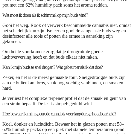
pot met een 62% humidity pack soms het aroma redden.
Wat moet ik doen als ik schimmel op mijn buds vind?
Gooi het weg. Rook of verwerk beschimmelde cannabis niet, omdat
het schadelijk kan zijn. Isoleer en gooi de aangetaste buds weg en
desinfecteer alle tools of potten die ermee in aanraking zijn
gekomen.
Om het te voorkomen: zorg dat je droogruimte goede
luchtverversing heeft en dat buds elkaar niet raken.
Kan ik mijn buds te snel drogen? Wat gebeurt er als ik dat doe?
Zeker, en het is de meest gemaakte fout. Snelgedroogde buds zijn
aan de buitenkant bros, vaak nog vochtig vanbinnen, en smaken
hard.
Je verliest het complexe terpenenprofiel dat de smaak en geur van
een strain bepaalt. De les is simpel: geduld wint.
Hoe bewaar ik mijn gecurede cannabis voor langdurige houdbaarheid?
Koel, donker en luchtdicht. Bewaar het in glazen potten met 58–
62% humidity packs op een plek met stabiele temperaturen (rond