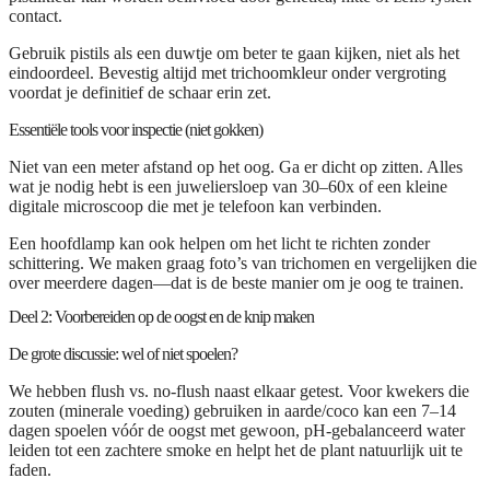
contact.
Gebruik pistils als een duwtje om beter te gaan kijken, niet als het
eindoordeel.
Bevestig altijd met trichoomkleur onder vergroting
voordat je definitief de schaar erin zet.
Essentiële tools voor inspectie (niet gokken)
Niet van een meter afstand op het oog. Ga er dicht op zitten. Alles
wat je nodig hebt is een
juweliersloep van 30–60x
of een
kleine
digitale microscoop
die met je telefoon kan verbinden.
Een hoofdlamp kan ook helpen om het licht te richten zonder
schittering. We maken graag foto’s van trichomen en vergelijken die
over meerdere dagen—dat is de beste manier om je oog te trainen.
Deel 2: Voorbereiden op de oogst en de knip maken
De grote discussie: wel of niet spoelen?
We hebben flush vs. no-flush naast elkaar getest. Voor kwekers die
zouten (minerale voeding) gebruiken in aarde/coco kan een
7–14
dagen spoelen vóór de oogst
met gewoon, pH-gebalanceerd water
leiden tot een zachtere smoke en helpt het de plant natuurlijk uit te
faden.