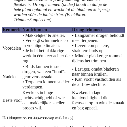
flexibel is. Droog trimmen (onder) houdt in dat je de
hele plant ophangt en wacht tot de bladeren knisperig
worden vóór de laatste trim. (Beeldbron:
TrimmerSupply.com)
Kenmerk
Nat trimmen
Droog trimmen
• Makkelijker & sneller.
• Langzamer drogen behoudt
• Verlaagt schimmelrisico
meer terpenen.
in vochtige klimaten.
• Levert compactere,
Voordelen
• Je hebt het plakkerige
strakkere buds op.
werk in één keer achter de
• Minder plakkerige rommel
rug.
tijdens het trimmen.
• Buds kunnen te snel
• Lastiger, omdat bladeren
drogen, wat een “hooi”-
naar binnen krullen.
Nadelen
geur veroorzaakt.
• Kan vocht vasthouden als
• Terpenen kunnen sneller
de airflow slecht is.
verdampen.
Kwekers in
hoge
Kwekers in
lage
luchtvochtigheid
of wie
luchtvochtigheid
die
Beste voor
een makkelijker, sneller
focussen op maximale smaak
proces wil.
en bag appeal.
Het trimproces: een stap-voor-stap walkthrough