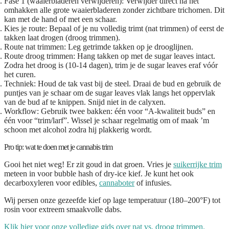
Fase 1 (waaierbladeren verwijderen):
Verwijder direct na het
omhakken alle grote waaierbladeren zonder zichtbare trichomen. Dit
kan met de hand of met een schaar.
Kies je route:
Bepaal of je nu volledig trimt (nat trimmen) of eerst de
takken laat drogen (droog trimmen).
Route nat trimmen:
Leg getrimde takken op je drooglijnen.
Route droog trimmen:
Hang takken op met de sugar leaves intact.
Zodra het droog is (10-14 dagen), trim je de sugar leaves eraf vóór
het curen.
Techniek:
Houd de tak vast bij de steel. Draai de bud en gebruik de
puntjes van je schaar om de sugar leaves vlak langs het oppervlak
van de bud af te knippen. Snijd niet in de calyxen.
Workflow:
Gebruik twee bakken: één voor “A-kwaliteit buds” en
één voor “trim/larf”. Wissel je schaar regelmatig om of maak ’m
schoon met alcohol zodra hij plakkerig wordt.
Pro tip: wat te doen met je cannabis trim
Gooi het niet weg! Er zit goud in dat groen. Vries je
suikerrijke trim
meteen in voor bubble hash of dry-ice kief. Je kunt het ook
decarboxyleren voor edibles,
cannaboter
of infusies.
Wij persen onze gezeefde kief op lage temperatuur (180–200°F) tot
rosin voor extreem smaakvolle dabs.
Klik hier voor onze volledige gids over nat vs. droog trimmen.