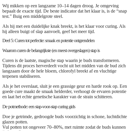
Wij mikken op een langzame
10–14 dagen droog
. Je omgeving
bepaalt de exacte tijd. De beste indicator dat het klaar is, is de
“snap
test.”
Buig een middelgrote steel.
Als hij met een duidelijke knak breekt, is het klaar voor curing. Als
hij alleen buigt of slap aanvoelt, geef het meer tijd.
Deel 5: Curen tot perfectie: smaak en potentie ontgrendelen
Waarom curen de belangrijkste (en meest overgeslagen) stap is
Curen is de laatste, magische stap waarin je buds transformeren.
Tijdens dit proces herverdeelt vocht uit het midden van de bud zich
langzaam door de hele bloem, chlorofyl breekt af en vluchtige
terpenen stabiliseren.
Als je het overslaat, sluit je een grassige geur en harde rook op. Een
goede cure maakt de smaak helderder, verhoogt de ervaren potentie
en laat het echte genetische karakter van de strain schitteren.
De potmethode: een stap-voor-stap curing gids
Doe je getrimde, gedroogde buds voorzichtig in schone, luchtdichte
glazen potten.
Vul potten tot ongeveer
70–80%
, met ruimte zodat de buds kunnen