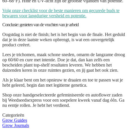
60–68°F). Hitte en UV-licht zijn de grootste vijanden van potentie.
Volg onze checklist voor de beste manieren om gecurede buds te
bewaren voor langdurige versheid en potentie.
Conclusie: genieten van de vruchten van je arbeid
Oogstdag is niet de finish; het is het begin van de finale. Het geduld
dat je in deze laatste weken opbrengt, is wat een onvergetelijk
product creëert.
Lees je trichomen, maak schone sneden, omarm de langzame droog
op 60/60 en cure met intentie. Doe je dat, dan kan zelfs een
bescheiden plant top-shelf resultaten leveren. We hebben het
duizenden keren in onze ruimtes gezien, en jij gaat het ook zien.
Als je klaar bent om het opnieuw te draaien en toe te passen wat je
hebt geleerd, begin dan met legitieme genetica.
Shop onze handgeselecteerde gefeminiseerde en autoflower zaden
bij Weedseedsexpress voor een soepelere kweek vanaf dag één. Ga
nu eentje rollen. Je hebt het verdiend.
Categorieën
Grow Guides
Grow Journals