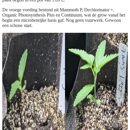
De vroege voeding bestond uit Mammoth P, Dechlorinator +,
Organic Photosynthesis Plus en Continuum, wat de grow vanaf het
begin een microbenrijke basis gaf. Nog geen vuurwerk. Gewoon
een schone start.