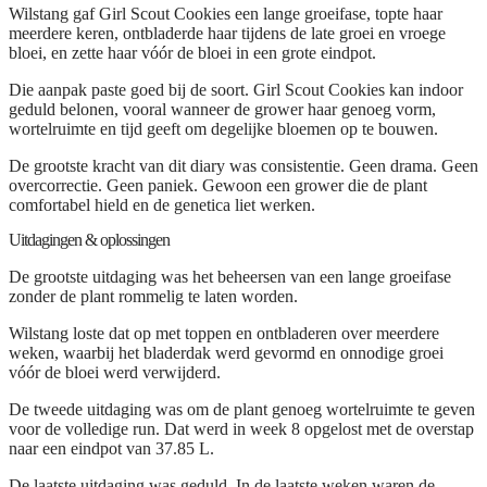
Wilstang gaf Girl Scout Cookies een lange groeifase, topte haar
meerdere keren, ontbladerde haar tijdens de late groei en vroege
bloei, en zette haar vóór de bloei in een grote eindpot.
Die aanpak paste goed bij de soort. Girl Scout Cookies kan indoor
geduld belonen, vooral wanneer de grower haar genoeg vorm,
wortelruimte en tijd geeft om degelijke bloemen op te bouwen.
De grootste kracht van dit diary was consistentie. Geen drama. Geen
overcorrectie. Geen paniek. Gewoon een grower die de plant
comfortabel hield en de genetica liet werken.
Uitdagingen & oplossingen
De grootste uitdaging was het beheersen van een lange groeifase
zonder de plant rommelig te laten worden.
Wilstang loste dat op met toppen en ontbladeren over meerdere
weken, waarbij het bladerdak werd gevormd en onnodige groei
vóór de bloei werd verwijderd.
De tweede uitdaging was om de plant genoeg wortelruimte te geven
voor de volledige run. Dat werd in week 8 opgelost met de overstap
naar een eindpot van 37.85 L.
De laatste uitdaging was geduld. In de laatste weken waren de