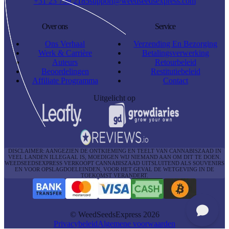
+31 23 799 2185
support@weedseedsexpress.com
Over ons
Service
Ons Verhaal
Verzending En Bezorging
Werk & Carrière
Betalingsverwerking
Auteurs
Retourbeleid
Beoordelingen
Restitutiebeleid
Affiliate Programma
Contact
Uitgelicht op
DISCLAIMER: AANGEZIEN DE ONTKIEMING EN TEELT VAN CANNABISZAAD IN
VEEL LANDEN ILLEGAAL IS, MOEDIGEN WIJ NIEMAND AAN OM DIT TE DOEN.
WEEDSEEDSEXPRESS VERKOOPT CANNABISZAAD UITSLUITEND ALS SOUVENIRS
EN VOOR OPSLAGDOELEINDEN, VOOR HET GEVAL DE WETGEVING IN DE
TOEKOMST VERANDERT.
© WeedSeedsExpress 2026
Privacybeleid
Algemene voorwaarden