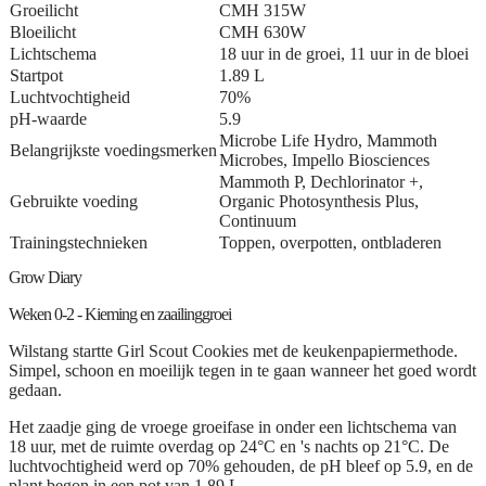
Groeilicht
CMH 315W
Bloeilicht
CMH 630W
Lichtschema
18 uur in de groei, 11 uur in de bloei
Startpot
1.89 L
Luchtvochtigheid
70%
pH-waarde
5.9
Microbe Life Hydro, Mammoth
Belangrijkste voedingsmerken
Microbes, Impello Biosciences
Mammoth P, Dechlorinator +,
Gebruikte voeding
Organic Photosynthesis Plus,
Continuum
Trainingstechnieken
Toppen, overpotten, ontbladeren
Grow Diary
Weken 0-2 - Kieming en zaailinggroei
Wilstang startte Girl Scout Cookies met de keukenpapiermethode.
Simpel, schoon en moeilijk tegen in te gaan wanneer het goed wordt
gedaan.
Het zaadje ging de vroege groeifase in onder een lichtschema van
18 uur, met de ruimte overdag op 24°C en 's nachts op 21°C. De
luchtvochtigheid werd op 70% gehouden, de pH bleef op 5.9, en de
plant begon in een pot van 1.89 L.