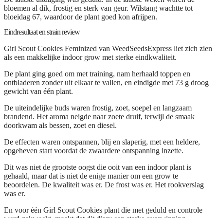
bloemen al dik, frostig en sterk van geur. Wilstang wachtte tot
bloeidag 67, waardoor de plant goed kon afrijpen.
Eindresultaat en strain review
Girl Scout Cookies Feminized van WeedSeedsExpress liet zich zien
als een makkelijke indoor grow met sterke eindkwaliteit.
De plant ging goed om met training, nam herhaald toppen en
ontbladeren zonder uit elkaar te vallen, en eindigde met 73 g droog
gewicht van één plant.
De uiteindelijke buds waren frostig, zoet, soepel en langzaam
brandend. Het aroma neigde naar zoete druif, terwijl de smaak
doorkwam als bessen, zoet en diesel.
De effecten waren ontspannen, blij en slaperig, met een heldere,
opgeheven start voordat de zwaardere ontspanning inzette.
Dit was niet de grootste oogst die ooit van een indoor plant is
gehaald, maar dat is niet de enige manier om een grow te
beoordelen. De kwaliteit was er. De frost was er. Het rookverslag
was er.
En voor één Girl Scout Cookies plant die met geduld en controle