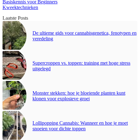
Basiskennis voor Beginners
Kweektechnieken
Laatste Posts
De ultieme gids voor cannabisgenetica, fenotypen en
veredeling
Supercroppen vs. toppen: training met hoge stress
uitgelegd
Monster stekken: hoe je bloeiende planten kunt
klonen voor explosieve groei
Lollipopping Cannabis: Wanneer en hoe je moet
snoeien voor dichte toppen