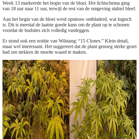
Week 13 markeerde het begin van de bloei. Het lichtschema ging
van 18 uur naar 11 uur, terwijl de rest van de omgeving stabiel bleef.
Aan het begin van de bloei werd opnieuw ontbladerd, wat logisch
is. Dit is meestal de laatste goede kans om de plant op te schonen
voordat de budsites zich volledig vastleggen.
Er stond ook een notitie van Wilstang: “15 Clones.” Klein detail,
maar wel interessant. Het suggereert dat de plant genoeg sterke groei
had om stekken de moeite waard te maken.