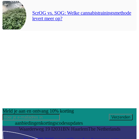
ScrOG vs. SOG: Welke cannabistrainingsmethode
levert meer op?
Meld je aan en ontvang 10% korting
Verzenden
aanbiedingen
kortingscodes
updates
Waarderweg 19 I
2031BN Haarlem
The Netherlands