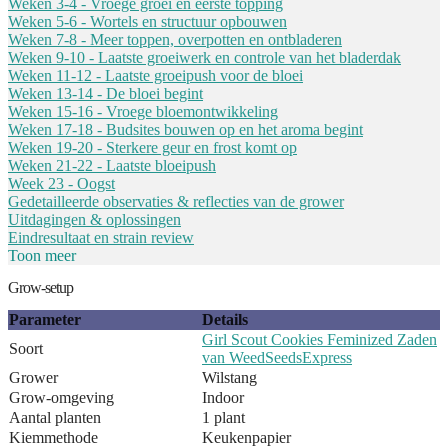
Weken 3-4 - Vroege groei en eerste topping
Weken 5-6 - Wortels en structuur opbouwen
Weken 7-8 - Meer toppen, overpotten en ontbladeren
Weken 9-10 - Laatste groeiwerk en controle van het bladerdak
Weken 11-12 - Laatste groeipush voor de bloei
Weken 13-14 - De bloei begint
Weken 15-16 - Vroege bloemontwikkeling
Weken 17-18 - Budsites bouwen op en het aroma begint
Weken 19-20 - Sterkere geur en frost komt op
Weken 21-22 - Laatste bloeipush
Week 23 - Oogst
Gedetailleerde observaties & reflecties van de grower
Uitdagingen & oplossingen
Eindresultaat en strain review
Toon meer
Grow-setup
Parameter
Details
Girl Scout Cookies Feminized Zaden
Soort
van WeedSeedsExpress
Grower
Wilstang
Grow-omgeving
Indoor
Aantal planten
1 plant
Kiemmethode
Keukenpapier