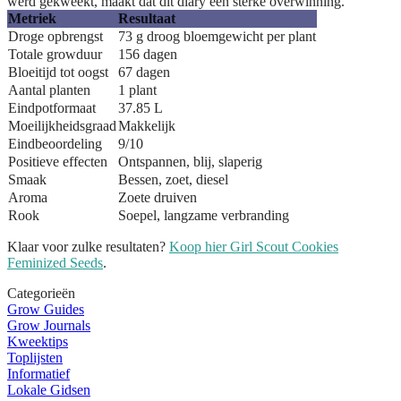
werd gekweekt, maakt dat dit diary een sterke overwinning.
Metriek
Resultaat
Droge opbrengst
73 g droog bloemgewicht per plant
Totale growduur
156 dagen
Bloeitijd tot oogst
67 dagen
Aantal planten
1 plant
Eindpotformaat
37.85 L
Moeilijkheidsgraad
Makkelijk
Eindbeoordeling
9/10
Positieve effecten
Ontspannen, blij, slaperig
Smaak
Bessen, zoet, diesel
Aroma
Zoete druiven
Rook
Soepel, langzame verbranding
Klaar voor zulke resultaten?
Koop hier Girl Scout Cookies
Feminized Seeds
.
Categorieën
Grow Guides
Grow Journals
Kweektips
Toplijsten
Informatief
Lokale Gidsen