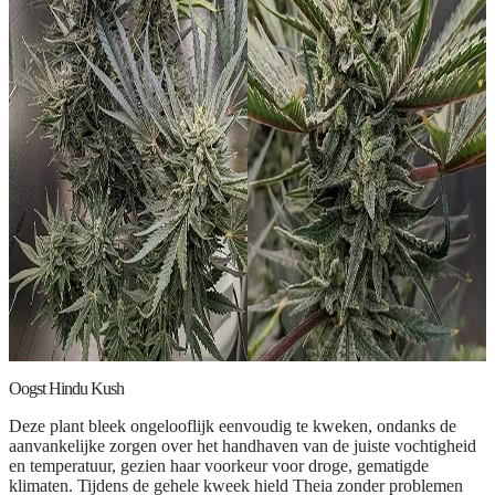
Oogst Hindu Kush
Deze plant bleek ongelooflijk eenvoudig te kweken, ondanks de
aanvankelijke zorgen over het handhaven van de juiste vochtigheid
en temperatuur, gezien haar voorkeur voor droge, gematigde
klimaten. Tijdens de gehele kweek hield Theia zonder problemen