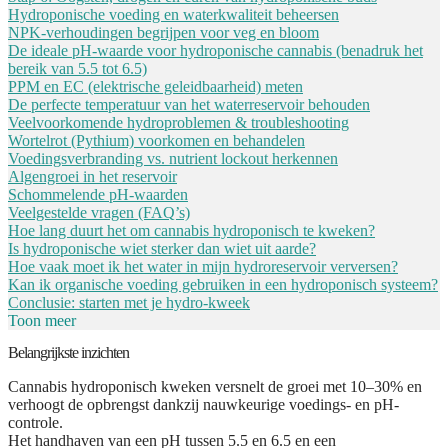
Hydroponische voeding en waterkwaliteit beheersen
NPK-verhoudingen begrijpen voor veg en bloom
De ideale pH-waarde voor hydroponische cannabis (benadruk het
bereik van 5.5 tot 6.5)
PPM en EC (elektrische geleidbaarheid) meten
De perfecte temperatuur van het waterreservoir behouden
Veelvoorkomende hydroproblemen & troubleshooting
Wortelrot (Pythium) voorkomen en behandelen
Voedingsverbranding vs. nutrient lockout herkennen
Algengroei in het reservoir
Schommelende pH-waarden
Veelgestelde vragen (FAQ’s)
Hoe lang duurt het om cannabis hydroponisch te kweken?
Is hydroponische wiet sterker dan wiet uit aarde?
Hoe vaak moet ik het water in mijn hydroreservoir verversen?
Kan ik organische voeding gebruiken in een hydroponisch systeem?
Conclusie: starten met je hydro-kweek
Toon meer
Belangrijkste inzichten
Cannabis hydroponisch kweken versnelt de groei met 10–30% en
verhoogt de opbrengst dankzij nauwkeurige voedings- en pH-
controle.
Het handhaven van een pH tussen 5.5 en 6.5 en een