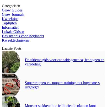
Categorieën
Grow Guides
Grow Journals
Kweektips
Toplijsten
Informatief
Lokale Gidsen
Basiskennis voor Beginners
Kweektechnieken
Laatste Posts
De ultieme gids voor cannabisgenetica, fenotypen en
veredeling
Supercroppen vs. toppen: training met hoge stress
uitgelegd
Monster stekken: hoe je bloeiende planten kunt