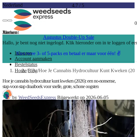
Nederland
4.7
/
5
0
Account
Menu
Zoeken
Augustus Double-Up Sale
Hallo, je bent nog niet ingelogd. Klik hieronder om in te loggen of e
Inloggen
Kies twee 3- of 5-packs en betaal er maar voor één! ✌️
Account aanmaken
Bestelstatus
Home
Blog
Hoe Je Cannabis Hydrocultuur Kunt Kweken (2026
Hoe je cannabis hydrocultuur kunt kweken (2026): een no‑nonsense,
stap‑voor‑stap draaiboek voor snelle, grote, schone oogsten
by
WeedSeedsExpress
Bijgewerkt op 2026-06-05
12 min. leestijd