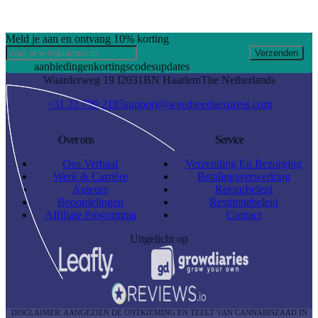
Meld je aan en ontvang 10% korting
Verzenden
aanbiedingen
kortingscodes
updates
Waarderweg 19 I
2031BN Haarlem
The Netherlands
+31 23 799 2185
support@weedseedsexpress.com
Over ons
Service
Ons Verhaal
Verzending En Bezorging
Werk & Carrière
Betalingsverwerking
Auteurs
Retourbeleid
Beoordelingen
Restitutiebeleid
Affiliate Programma
Contact
Uitgelicht op
DISCLAIMER: AANGEZIEN DE ONTKIEMING EN TEELT VAN CANNABISZAAD IN