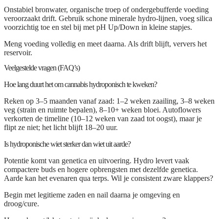
Onstabiel bronwater, organische troep of ondergebufferde voeding
veroorzaakt drift. Gebruik schone minerale hydro-lijnen, voeg silica
voorzichtig toe en stel bij met pH Up/Down in kleine stapjes.
Meng voeding volledig en meet daarna. Als drift blijft, ververs het
reservoir.
Veelgestelde vragen (FAQ’s)
Hoe lang duurt het om cannabis hydroponisch te kweken?
Reken op 3–5 maanden vanaf zaad: 1–2 weken zaailing, 3–8 weken
veg (strain en ruimte bepalen), 8–10+ weken bloei. Autoflowers
verkorten de timeline (10–12 weken van zaad tot oogst), maar je
flipt ze niet; het licht blijft 18–20 uur.
Is hydroponische wiet sterker dan wiet uit aarde?
Potentie komt van genetica en uitvoering. Hydro levert vaak
compactere buds en hogere opbrengsten met dezelfde genetica.
Aarde kan het evenaren qua terps. Wil je consistent zware klappers?
Begin met legitieme zaden en nail daarna je omgeving en
droog/cure.