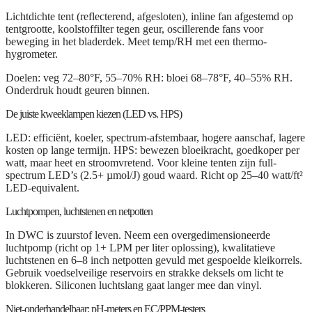
Lichtdichte tent (reflecterend, afgesloten), inline fan afgestemd op
tentgrootte, koolstoffilter tegen geur, oscillerende fans voor
beweging in het bladerdek. Meet temp/RH met een thermo-
hygrometer.
Doelen: veg 72–80°F, 55–70% RH: bloei 68–78°F, 40–55% RH.
Onderdruk houdt geuren binnen.
De juiste kweeklampen kiezen (LED vs. HPS)
LED: efficiënt, koeler, spectrum-afstembaar, hogere aanschaf, lagere
kosten op lange termijn. HPS: bewezen bloeikracht, goedkoper per
watt, maar heet en stroomvretend. Voor kleine tenten zijn full-
spectrum LED’s (2.5+ µmol/J) goud waard. Richt op 25–40 watt/ft²
LED-equivalent.
Luchtpompen, luchtstenen en netpotten
In DWC is zuurstof leven. Neem een overgedimensioneerde
luchtpomp (richt op 1+ LPM per liter oplossing), kwalitatieve
luchtstenen en 6–8 inch netpotten gevuld met gespoelde kleikorrels.
Gebruik voedselveilige reservoirs en strakke deksels om licht te
blokkeren. Siliconen luchtslang gaat langer mee dan vinyl.
Niet-onderhandelbaar: pH-meters en EC/PPM-testers