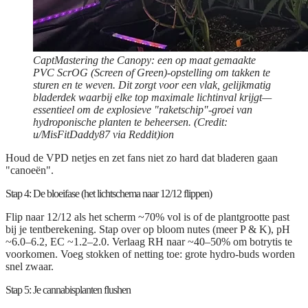
CaptMastering the Canopy: een op maat gemaakte
PVC ScrOG (Screen of Green)-opstelling om takken te
sturen en te weven. Dit zorgt voor een vlak, gelijkmatig
bladerdek waarbij elke top maximale lichtinval krijgt—
essentieel om de explosieve "raketschip"-groei van
hydroponische planten te beheersen. (Credit:
u/MisFitDaddy87 via Reddit)ion
Houd de VPD netjes en zet fans niet zo hard dat bladeren gaan
"canoeën".
Stap 4: De bloeifase (het lichtschema naar 12/12 flippen)
Flip naar 12/12 als het scherm ~70% vol is of de plantgrootte past
bij je tentberekening. Stap over op bloom nutes (meer P & K), pH
~6.0–6.2, EC ~1.2–2.0. Verlaag RH naar ~40–50% om botrytis te
voorkomen. Voeg stokken of netting toe: grote hydro-buds worden
snel zwaar.
Stap 5: Je cannabisplanten flushen