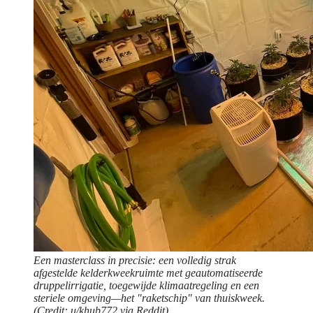
Een masterclass in precisie: een volledig strak
afgestelde kelderkweekruimte met geautomatiseerde
druppelirrigatie, toegewijde klimaatregeling en een
steriele omgeving—het "raketschip" van thuiskweek.
(Credit: u/khub772 via Reddit)