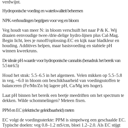
verdwijnt.
Hydroponische voeding en waterkwaliteit beheersen
NPK-verhoudingen begrijpen voor veg en bloom
Veg houdt van meer N: in bloom verschuift het naar P & K. Wij
draaien eenvoudige twee-/drie-delige hydro-lijnen plus Cal-Mag.
Begin licht, lees je runoff/oplossing-EC en kijk naar bladkleur en
houding. Additives helpen, maar basisvoeding en stabiele pH
winnen kweekruns.
De ideale pH-waarde voor hydroponische cannabis (benadruk het bereik van
5.5 tot 6.5)
Houd het strak: 5.5–6.5 in het algemeen. Velen mikken op 5.5–5.8
in veg, ~6.0 in bloom om beschikbaarheid van voedingsstoffen te
balanceren (Fe/Mn/Zn bij lagere pH, Ca/Mg iets hoger).
Laat pH binnen het bereik een beetje meedriften om het spectrum te
dekken. Wilde schommelingen? Meteen fixen.
PPM en EC (elektrische geleidbaarheid) meten
EC volgt de voedingssterkte: PPM is simpelweg een geschaalde EC.
Typische doelen: veg 0.8–1.2 mS/cm, bloei 1.2–2.0. Als EC stijgt