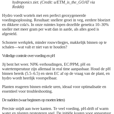
hydroponics ziet. (Credit: u/ETM_is_the_GOAT via
Reddit)
Hydro voedt wortels met een perfect geoxygeneerde
voedingsoplossing. Resultaat: snellere groei in veg, eerdere bloeizet
en dikkere cola's. In onze ruimtes lopen dezelfde genetica 10–30%
sneller met meer gram per watt dan in aarde, als alles goed is
afgesteld.
Schonere werkplek, minder rouwvliegjes, makkelijk binnen op te
schalen—wat valt er niet van te houden?
Volledige controle over voeding en pH
Jij bent het weer. NPK-verhoudingen, EC/PPM, pH en
watertemperatuur zijn allemaal in real time aanpasbaar. Houd de pH
binnen bereik (5.5–6.5) en stem EC af op de vraag van de plant, en
hydro wordt heerlijk voorspelbaar.
Planten reageren binnen enkele uren, ideaal voor optimalisatie en
essentieel voor troubleshooting.
De nadelen (waar beginners op moeten letten)
Precisie snijdt aan twee kanten. Te veel voeding, pH-drift of warm
water en planten protesteren snel. De initiële kosten voor apparatuur