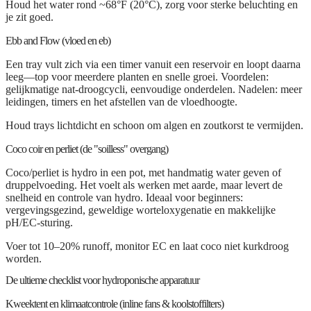
Houd het water rond ~68°F (20°C), zorg voor sterke beluchting en
je zit goed.
Ebb and Flow (vloed en eb)
Een tray vult zich via een timer vanuit een reservoir en loopt daarna
leeg—top voor meerdere planten en snelle groei. Voordelen:
gelijkmatige nat-droogcycli, eenvoudige onderdelen. Nadelen: meer
leidingen, timers en het afstellen van de vloedhoogte.
Houd trays lichtdicht en schoon om algen en zoutkorst te vermijden.
Coco coir en perliet (de "soilless" overgang)
Coco/perliet is hydro in een pot, met handmatig water geven of
druppelvoeding. Het voelt als werken met aarde, maar levert de
snelheid en controle van hydro. Ideaal voor beginners:
vergevingsgezind, geweldige worteloxygenatie en makkelijke
pH/EC-sturing.
Voer tot 10–20% runoff, monitor EC en laat coco niet kurkdroog
worden.
De ultieme checklist voor hydroponische apparatuur
Kweektent en klimaatcontrole (inline fans & koolstoffilters)