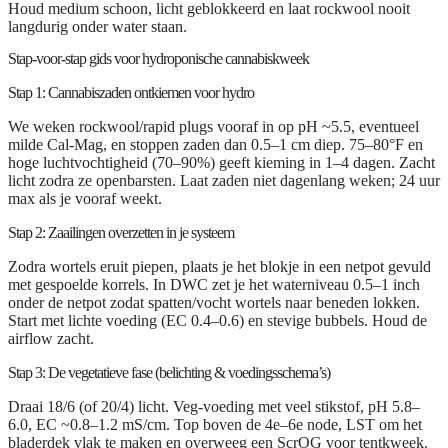
Houd medium schoon, licht geblokkeerd en laat rockwool nooit
langdurig onder water staan.
Stap-voor-stap gids voor hydroponische cannabiskweek
Stap 1: Cannabiszaden ontkiemen voor hydro
We weken rockwool/rapid plugs vooraf in op pH ~5.5, eventueel
milde Cal-Mag, en stoppen zaden dan 0.5–1 cm diep. 75–80°F en
hoge luchtvochtigheid (70–90%) geeft kieming in 1–4 dagen. Zacht
licht zodra ze openbarsten. Laat zaden niet dagenlang weken; 24 uur
max als je vooraf weekt.
Stap 2: Zaailingen overzetten in je systeem
Zodra wortels eruit piepen, plaats je het blokje in een netpot gevuld
met gespoelde korrels. In DWC zet je het waterniveau 0.5–1 inch
onder de netpot zodat spatten/vocht wortels naar beneden lokken.
Start met lichte voeding (EC 0.4–0.6) en stevige bubbels. Houd de
airflow zacht.
Stap 3: De vegetatieve fase (belichting & voedingsschema’s)
Draai 18/6 (of 20/4) licht. Veg-voeding met veel stikstof, pH 5.8–
6.0, EC ~0.8–1.2 mS/cm. Top boven de 4e–6e node, LST om het
bladerdek vlak te maken en overweeg een ScrOG voor tentkweek.