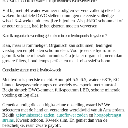
Hoe vaak moet ik het water in mijn hydroreservoir verversen?
Vul bij met pH-water wanneer nodig en ververs volledig elke 1–2
weken. In stabiele DWC stellen sommigen de eerste volledige
wissel 3–4 weken uit terwijl ze bijvullen. Als pH/EC schommelt of
er geur ontstaat, had je het gisteren moeten verversen.
Kan ik organische voeding gebruiken in een hydroponisch systeem?
Kan, maar is rommeliger. Organisch kan schuimen, leidingen
verstoppen en pH laten schommelen. Voor je eerste hydro-runs:
gebruik schone minerale formules. Ga je later organisch, neem dan
grotere filters, houd temps perfect en maak obsessief schoon.
Conclusie: starten met je hydro-kweek
Met hydro is precisie macht. Houd pH 5.5–6.5, water ~68°F, EC
binnen fasepassende ranges en wortels overspoeld met zuurstof.
Begin simpel: DWC-emmer, full-spectrum LED, schone minerale
voeding en log alles.
Genetica nodig die een high-octane opstelling waard is? We
selecteren met de hand en verzenden wereldwijd vanuit Amsterdam.
Bekijk
gefeminiseerde zaden
,
autoflower zaden
en
hoogopbrengst
strains
. Kweek schoon. Kweek slim. En geniet dan van de
belachelijke, resin-zware payoff.