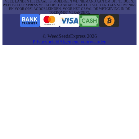
VEEL LANDEN ILLEGAAL IS, MOEDIGEN WIJ NIEMAND AAN OM DIT TE DOEN.
WEEDSEEDSEXPRESS VERKOOPT CANNABISZAAD UITSLUITEND ALS SOUVENIRS
EN VOOR OPSLAGDOELEINDEN, VOOR HET GEVAL DE WETGEVING IN DE
TOEKOMST VERANDERT.
© WeedSeedsExpress 2026
Privacybeleid
Algemene voorwaarden