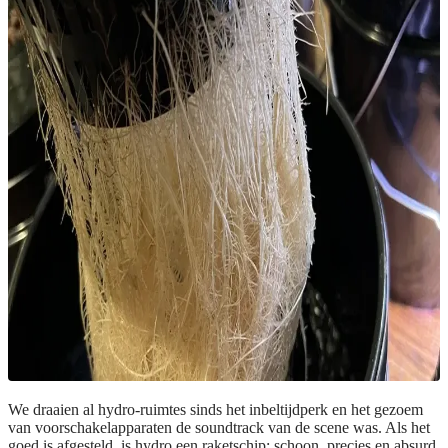
We draaien al hydro-ruimtes sinds het inbeltijdperk en het gezoem
van voorschakelapparaten de soundtrack van de scene was. Als het
goed is afgesteld, is hydro een raketschip: schoon, precies en absurd