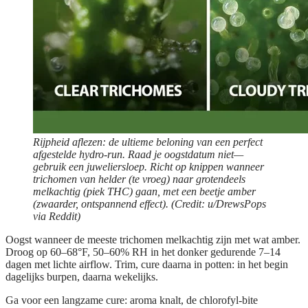
Rijpheid aflezen: de ultieme beloning van een perfect
afgestelde hydro-run. Raad je oogstdatum niet—
gebruik een juweliersloep. Richt op knippen wanneer
trichomen van helder (te vroeg) naar grotendeels
melkachtig (piek THC) gaan, met een beetje amber
(zwaarder, ontspannend effect). (Credit: u/DrewsPops
via Reddit)
Oogst wanneer de meeste trichomen melkachtig zijn met wat amber.
Droog op 60–68°F, 50–60% RH in het donker gedurende 7–14
dagen met lichte airflow. Trim, cure daarna in potten: in het begin
dagelijks burpen, daarna wekelijks.
Ga voor een langzame cure: aroma knalt, de chlorofyl-bite