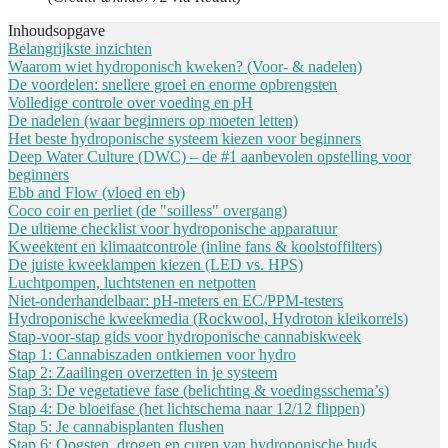
Inhoudsopgave
Belangrijkste inzichten
Waarom wiet hydroponisch kweken? (Voor- & nadelen)
De voordelen: snellere groei en enorme opbrengsten
Volledige controle over voeding en pH
De nadelen (waar beginners op moeten letten)
Het beste hydroponische systeem kiezen voor beginners
Deep Water Culture (DWC) – de #1 aanbevolen opstelling voor
beginners
Ebb and Flow (vloed en eb)
Coco coir en perliet (de "soilless" overgang)
De ultieme checklist voor hydroponische apparatuur
Kweektent en klimaatcontrole (inline fans & koolstoffilters)
De juiste kweeklampen kiezen (LED vs. HPS)
Luchtpompen, luchtstenen en netpotten
Niet-onderhandelbaar: pH-meters en EC/PPM-testers
Hydroponische kweekmedia (Rockwool, Hydroton kleikorrels)
Stap-voor-stap gids voor hydroponische cannabiskweek
Stap 1: Cannabiszaden ontkiemen voor hydro
Stap 2: Zaailingen overzetten in je systeem
Stap 3: De vegetatieve fase (belichting & voedingsschema’s)
Stap 4: De bloeifase (het lichtschema naar 12/12 flippen)
Stap 5: Je cannabisplanten flushen
Stap 6: Oogsten, drogen en curen van hydroponische buds