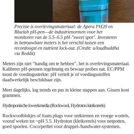
Precisie is overlevingsmateriaal: de Apera PH20 en
Bluelab pH-pen—de industrienormen voor het
monitoren van de 5.5–6.5 pH-"sweet spot". Investeren
in betrouwbare meters is het verschil tussen een
recordoogst en nutrient lock-out. (Credit: u/loudbuddha
via Reddit)
Meters zijn niet "handig om te hebben", het is overlevingsmateriaal.
Kalibreer pH-pennen regelmatig en bewaar probes nat. EC/PPM
toont de voedingssterkte: pH vertelt je of voedingsstoffen
daadwerkelijk beschikbaar zijn.
Meet dagelijks, log trends en pas in kleine stappen aan. Gissen kost
grammen.
Hydroponische kweekmedia (Rockwool, Hydroton kleikorrels)
Rockwoolblokjes of foam plugs voor ontkiemen en vroege wortels,
vooraf weken tot ~pH 5.5. Hydroton (kleikorrels) voor netpotten,
goed spoelen. Coco/perliet voor druppel-/handwater-systemen.