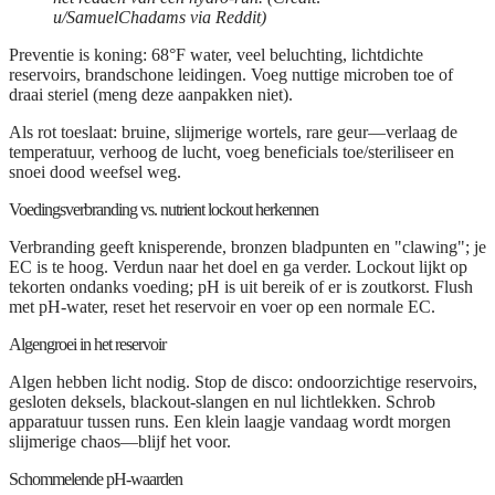
u/SamuelChadams via Reddit)
Preventie is koning: 68°F water, veel beluchting, lichtdichte
reservoirs, brandschone leidingen. Voeg nuttige microben toe of
draai steriel (meng deze aanpakken niet).
Als rot toeslaat: bruine, slijmerige wortels, rare geur—verlaag de
temperatuur, verhoog de lucht, voeg beneficials toe/steriliseer en
snoei dood weefsel weg.
Voedingsverbranding vs. nutrient lockout herkennen
Verbranding geeft knisperende, bronzen bladpunten en "clawing"; je
EC is te hoog. Verdun naar het doel en ga verder. Lockout lijkt op
tekorten ondanks voeding; pH is uit bereik of er is zoutkorst. Flush
met pH-water, reset het reservoir en voer op een normale EC.
Algengroei in het reservoir
Algen hebben licht nodig. Stop de disco: ondoorzichtige reservoirs,
gesloten deksels, blackout-slangen en nul lichtlekken. Schrob
apparatuur tussen runs. Een klein laagje vandaag wordt morgen
slijmerige chaos—blijf het voor.
Schommelende pH-waarden