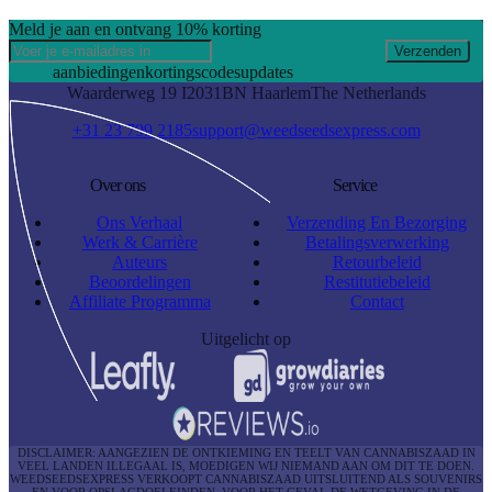
Meld je aan en ontvang 10% korting
Verzenden
aanbiedingen
kortingscodes
updates
Waarderweg 19 I
2031BN Haarlem
The Netherlands
+31 23 799 2185
support@weedseedsexpress.com
Over ons
Service
Ons Verhaal
Verzending En Bezorging
Werk & Carrière
Betalingsverwerking
Auteurs
Retourbeleid
Beoordelingen
Restitutiebeleid
Affiliate Programma
Contact
Uitgelicht op
DISCLAIMER: AANGEZIEN DE ONTKIEMING EN TEELT VAN CANNABISZAAD IN
VEEL LANDEN ILLEGAAL IS, MOEDIGEN WIJ NIEMAND AAN OM DIT TE DOEN.
WEEDSEEDSEXPRESS VERKOOPT CANNABISZAAD UITSLUITEND ALS SOUVENIRS
EN VOOR OPSLAGDOELEINDEN, VOOR HET GEVAL DE WETGEVING IN DE