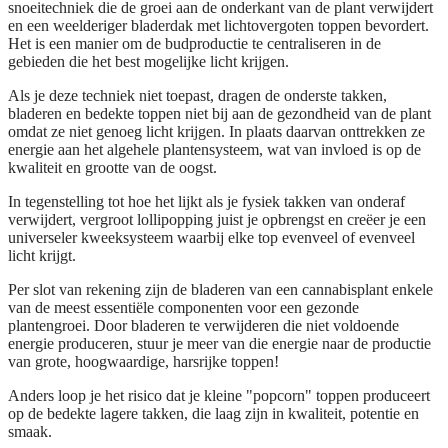
snoeitechniek die de groei aan de onderkant van de plant verwijdert
en een weelderiger bladerdak met lichtovergoten toppen bevordert.
Het is een manier om de budproductie te centraliseren in de
gebieden die het best mogelijke licht krijgen.
Als je deze techniek niet toepast, dragen de onderste takken,
bladeren en bedekte toppen niet bij aan de gezondheid van de plant
omdat ze niet genoeg licht krijgen. In plaats daarvan onttrekken ze
energie aan het algehele plantensysteem, wat van invloed is op de
kwaliteit en grootte van de oogst.
In tegenstelling tot hoe het lijkt als je fysiek takken van onderaf
verwijdert, vergroot lollipopping juist je opbrengst en creëer je een
universeler kweeksysteem waarbij elke top evenveel of evenveel
licht krijgt.
Per slot van rekening zijn de bladeren van een cannabisplant enkele
van de meest essentiële componenten voor een gezonde
plantengroei. Door bladeren te verwijderen die niet voldoende
energie produceren, stuur je meer van die energie naar de productie
van grote, hoogwaardige, harsrijke toppen!
Anders loop je het risico dat je kleine "popcorn" toppen produceert
op de bedekte lagere takken, die laag zijn in kwaliteit, potentie en
smaak.