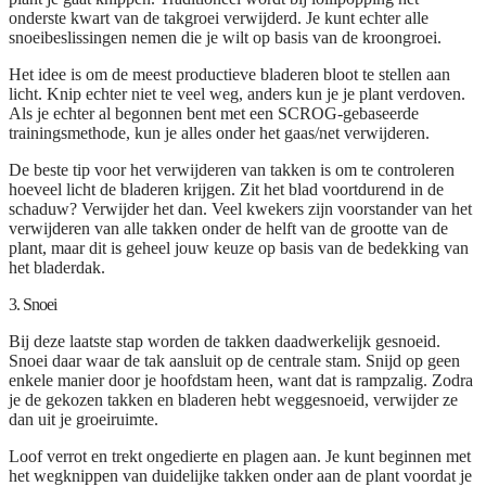
onderste kwart van de takgroei verwijderd. Je kunt echter alle
snoeibeslissingen nemen die je wilt op basis van de kroongroei.
Het idee is om de meest productieve bladeren bloot te stellen aan
licht. Knip echter niet te veel weg, anders kun je je plant verdoven.
Als je echter al begonnen bent met een SCROG-gebaseerde
trainingsmethode, kun je alles onder het gaas/net verwijderen.
De beste tip voor het verwijderen van takken is om te controleren
hoeveel licht de bladeren krijgen. Zit het blad voortdurend in de
schaduw? Verwijder het dan. Veel kwekers zijn voorstander van het
verwijderen van alle takken onder de helft van de grootte van de
plant, maar dit is geheel jouw keuze op basis van de bedekking van
het bladerdak.
3. Snoei
Bij deze laatste stap worden de takken daadwerkelijk gesnoeid.
Snoei daar waar de tak aansluit op de centrale stam. Snijd op geen
enkele manier door je hoofdstam heen, want dat is rampzalig. Zodra
je de gekozen takken en bladeren hebt weggesnoeid, verwijder ze
dan uit je groeiruimte.
Loof verrot en trekt ongedierte en plagen aan. Je kunt beginnen met
het wegknippen van duidelijke takken onder aan de plant voordat je