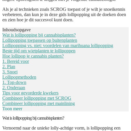
Als je al technieken zoals SCROG toepast of je wilt je snoeikennis
verbeteren, dan kun je in deze gids lollipopping uit de doeken doen
en zien hoe je dit succesvol kunt doen.
Inhoudsopgave
Wat is lollipopping bij cannabisplanten?
Lollipopping toepassen op buitenplanten
Lollipopping vs. niet: voordelen van marihuana lollipopping
Beste tijd om wietplanten te lollipoppen
Hoe lollipop je cannabis planten?
1. Bereid voor
2. Plan
3. Snoei
Lollipopmethoden
1. Top-down
2. Onderaan
Tips voor gevorderde kwekers
Combineer lollipopping met SCROG
Combineer lollipopping met mainlining
Toon meer
Wat is lollipopping bij cannabisplanten?
Vernoemd naar de unieke lolly-achtige vorm, is lollipopping een