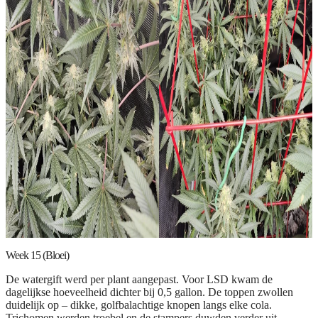
Week 15 (Bloei)
De watergift werd per plant aangepast. Voor LSD kwam de
dagelijkse hoeveelheid dichter bij 0,5 gallon. De toppen zwollen
duidelijk op – dikke, golfbalachtige knopen langs elke cola.
Trichomen werden troebel en de stampers duwden verder uit.