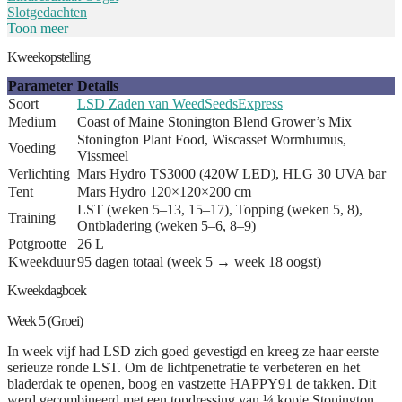
Slotgedachten
Toon meer
Kweekopstelling
Parameter
Details
Soort
LSD Zaden van WeedSeedsExpress
Medium
Coast of Maine Stonington Blend Grower’s Mix
Stonington Plant Food, Wiscasset Wormhumus,
Voeding
Vissmeel
Verlichting
Mars Hydro TS3000 (420W LED), HLG 30 UVA bar
Tent
Mars Hydro 120×120×200 cm
LST (weken 5–13, 15–17), Topping (weken 5, 8),
Training
Ontbladering (weken 5–6, 8–9)
Potgrootte
26 L
Kweekduur
95 dagen totaal (week 5 → week 18 oogst)
Kweekdagboek
Week 5 (Groei)
In week vijf had LSD zich goed gevestigd en kreeg ze haar eerste
serieuze ronde LST. Om de lichtpenetratie te verbeteren en het
bladerdak te openen, boog en vastzette HAPPY91 de takken. Dit
werd gecombineerd met een topdressing van ¼ kopje Stonington