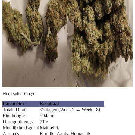
Eindresultaat Oogst
Parameter
Resultaat
Totale Duur
95 dagen (Week 5 → Week 18)
Eindhoogte
~94 cm
Droogopbrengst
71 g
Moeilijkheidsgraad
Makkelijk
Aroma’s
Kruidig, Aards, Houtachtig