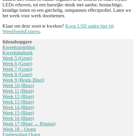
LEDs erboven, tot een harsrijke struik met aardse, houtachtige,
kruidige tonen en een giechelig, ontspannen effectprofiel. Laten we
het week voor week doornemen.
Klaar om deze soort te kweken?
Koop LSD zaden hier bij
WeedSeedsExpress
.
Inhoudsopgave
Kweekopstelling
Kweekdagboek
Week 5 (Groei)
Week 6 (Groei)
Week 7 (Groei)
Week 8 (Groei)
Week 9 (Begin Bloei)
Week 10 (Bloei)
Week 11 (Bloei)
Week 12 (Bloei)
Week 13 (Bloei)
Week 14 (Bloei)
Week 15 (Bloei)
Week 16 (Bloei)
Week 17 (Bloei → Rijping)
Week 18 – Oogst
Eindresultaat Oogst