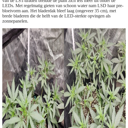
van de LST-draden breidde de plant zich iets meer uit onder de
LEDs. Met regelmatig gieten van schoon water nam LSD haar pre-
bloeivorm aan. Het bladerdak bleef laag (ongeveer 35 cm), met
brede bladeren die de helft van de LED-sterkte opvingen als
zonnepanelen.