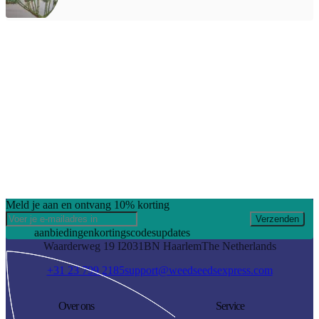
Meld je aan en ontvang 10% korting
Verzenden
aanbiedingen
kortingscodes
updates
Waarderweg 19 I
2031BN Haarlem
The Netherlands
+31 23 799 2185
support@weedseedsexpress.com
Over ons
Service