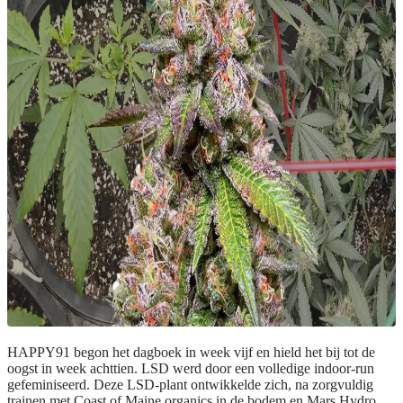
HAPPY91 begon het dagboek in week vijf en hield het bij tot de
oogst in week achttien. LSD werd door een volledige indoor-run
gefeminiseerd. Deze LSD-plant ontwikkelde zich, na zorgvuldig
trainen met Coast of Maine organics in de bodem en Mars Hydro