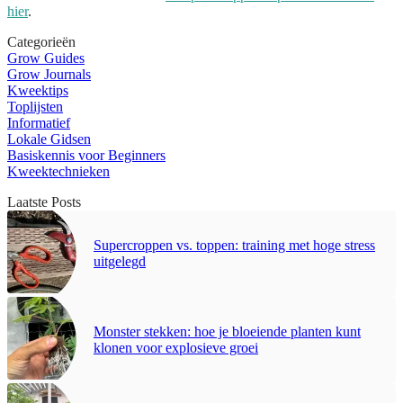
hier
.
Categorieën
Grow Guides
Grow Journals
Kweektips
Toplijsten
Informatief
Lokale Gidsen
Basiskennis voor Beginners
Kweektechnieken
Laatste Posts
Supercroppen vs. toppen: training met hoge stress
uitgelegd
Monster stekken: hoe je bloeiende planten kunt
klonen voor explosieve groei