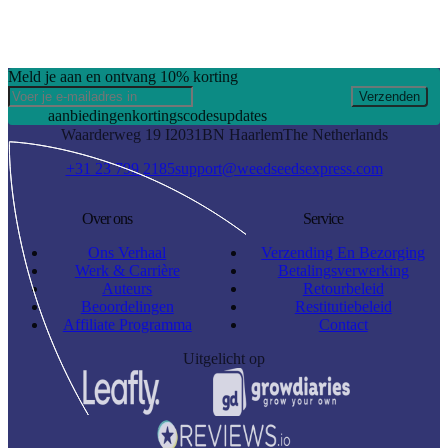
Meld je aan en ontvang 10% korting
Verzenden
aanbiedingen
kortingscodes
updates
Waarderweg 19 I
2031BN Haarlem
The Netherlands
+31 23 799 2185
support@weedseedsexpress.com
Over ons
Service
Ons Verhaal
Verzending En Bezorging
Werk & Carrière
Betalingsverwerking
Auteurs
Retourbeleid
Beoordelingen
Restitutiebeleid
Affiliate Programma
Contact
Uitgelicht op