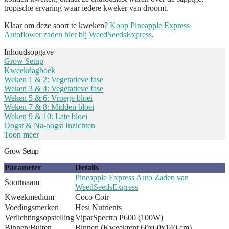
tropische ervaring waar iedere kweker van droomt.
Klaar om deze soort te kweken?
Koop Pineapple Express
Autoflower zaden hier bij WeedSeedsExpress
.
Inhoudsopgave
Grow Setup
Kweekdagboek
Weken 1 & 2: Vegetatieve fase
Weken 3 & 4: Vegetatieve fase
Weken 5 & 6: Vroege bloei
Weken 7 & 8: Midden bloei
Weken 9 & 10: Late bloei
Oogst & Na-oogst Inzichten
Toon meer
Grow Setup
Parameter
Details
Pineapple Express Auto Zaden van
Soortnaam
WeedSeedsExpress
Kweekmedium
Coco Coir
Voedingsmerken
Hesi Nutrients
Verlichtingsopstelling
ViparSpectra P600 (100W)
Binnen/Buiten
Binnen (Kweektent 60x60x140 cm)