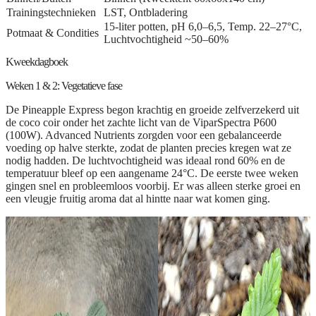
Trainingstechnieken
LST, Ontbladering
15-liter potten, pH 6,0–6,5, Temp. 22–27°C,
Potmaat & Condities
Luchtvochtigheid ~50–60%
Kweekdagboek
Weken 1 & 2: Vegetatieve fase
De Pineapple Express begon krachtig en groeide zelfverzekerd uit
de coco coir onder het zachte licht van de ViparSpectra P600
(100W). Advanced Nutrients zorgden voor een gebalanceerde
voeding op halve sterkte, zodat de planten precies kregen wat ze
nodig hadden. De luchtvochtigheid was ideaal rond 60% en de
temperatuur bleef op een aangename 24°C. De eerste twee weken
gingen snel en probleemloos voorbij. Er was alleen sterke groei en
een vleugje fruitig aroma dat al hintte naar wat komen ging.