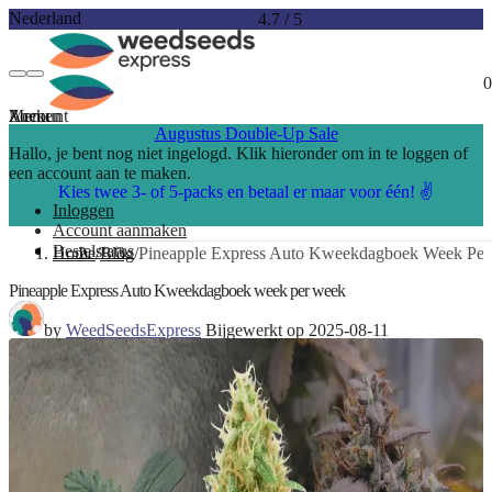
Nederland
4.7
/
5
0
Account
Menu
Zoeken
Augustus Double-Up Sale
Hallo, je bent nog niet ingelogd. Klik hieronder om in te loggen of
een account aan te maken.
Kies twee 3- of 5-packs en betaal er maar voor één! ✌️
Inloggen
Account aanmaken
Bestelstatus
Home
Blog
Pineapple Express Auto Kweekdagboek Week Pe
Pineapple Express Auto Kweekdagboek week per week
by
WeedSeedsExpress
Bijgewerkt op 2025-08-11
5 min. leestijd