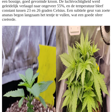
een bossige, goed gevormde kroon. De luchtvochtigheid werd
geleidelijk verlaagd naar ongeveer 55%, en de temperatuur bleef
constant tussen 23 en 26 graden Celsius. Een subtiele geur van zoete
ananas begon langzaam het tentje te vullen, wat een goede sfeer
creëerde.