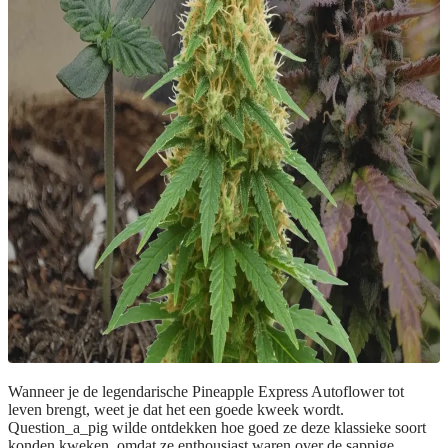
Wanneer je de legendarische Pineapple Express Autoflower tot
leven brengt, weet je dat het een goede kweek wordt.
Question_a_pig wilde ontdekken hoe goed ze deze klassieke soort
konden kweken, omdat ze enthousiast waren over de sappige,