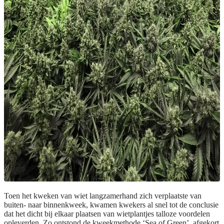
Toen het kweken van wiet langzamerhand zich verplaatste van
buiten- naar binnenkweek, kwamen kwekers al snel tot de conclusie
dat het dicht bij elkaar plaatsen van wietplantjes talloze voordelen
opleverden. Zo ontstond de kweekmethode ‘Sea of Green’, afgekort