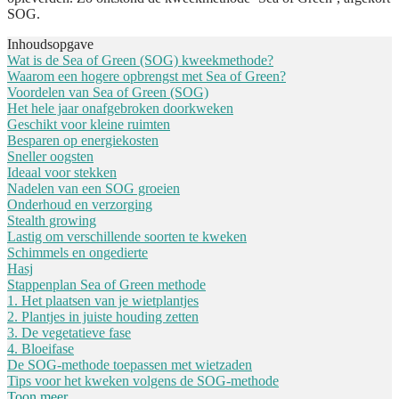
SOG.
Inhoudsopgave
Wat is de Sea of Green (SOG) kweekmethode?
Waarom een hogere opbrengst met Sea of Green?
Voordelen van Sea of Green (SOG)
Het hele jaar onafgebroken doorkweken
Geschikt voor kleine ruimten
Besparen op energiekosten
Sneller oogsten
Ideaal voor stekken
Nadelen van een SOG groeien
Onderhoud en verzorging
Stealth growing
Lastig om verschillende soorten te kweken
Schimmels en ongedierte
Hasj
Stappenplan Sea of Green methode
1. Het plaatsen van je wietplantjes
2. Plantjes in juiste houding zetten
3. De vegetatieve fase
4. Bloeifase
De SOG-methode toepassen met wietzaden
Tips voor het kweken volgens de SOG-methode
Toon meer