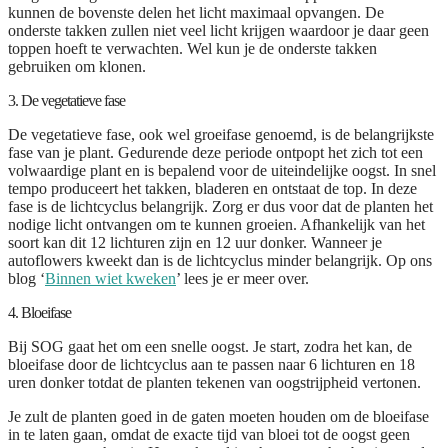
kunnen de bovenste delen het licht maximaal opvangen. De
onderste takken zullen niet veel licht krijgen waardoor je daar geen
toppen hoeft te verwachten. Wel kun je de onderste takken
gebruiken om klonen.
3. De vegetatieve fase
De vegetatieve fase, ook wel groeifase genoemd, is de belangrijkste
fase van je plant. Gedurende deze periode ontpopt het zich tot een
volwaardige plant en is bepalend voor de uiteindelijke oogst. In snel
tempo produceert het takken, bladeren en ontstaat de top. In deze
fase is de lichtcyclus belangrijk. Zorg er dus voor dat de planten het
nodige licht ontvangen om te kunnen groeien. Afhankelijk van het
soort kan dit 12 lichturen zijn en 12 uur donker. Wanneer je
autoflowers kweekt dan is de lichtcyclus minder belangrijk. Op ons
blog ‘
Binnen wiet kweken
’ lees je er meer over.
4. Bloeifase
Bij SOG gaat het om een snelle oogst. Je start, zodra het kan, de
bloeifase door de lichtcyclus aan te passen naar 6 lichturen en 18
uren donker totdat de planten tekenen van oogstrijpheid vertonen.
Je zult de planten goed in de gaten moeten houden om de bloeifase
in te laten gaan, omdat de exacte tijd van bloei tot de oogst geen