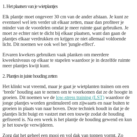
1. Het plaatsen van je wietplantjes
Elk plantje moet ongeveer 30 cm van de ander afstaan. Je kunt ze
eventueel wel iets verder uit elkaar zetten, maar dan profiteer je
minder van de voordelen omdat je meer ruimte gaat gebruiken. Je
moet ze echter niet te dicht bij elkaar plaatsen, want dan gaan de
plantjes elkaar verdrukken en krijgen ze niet allemaal voldoende
licht. Dit noemen we ook wel het 'jungle-effect'.
Ervaren kwekers gebruiken vaak planken om meerdere
kweekniveaus op elkaar te stapelen waardoor je in dezelfde ruimte
meer plantjes kwijt kunt.
2. Plantjes in juiste houding zetten
Het klinkt wat vreemd, maar je gaat je wietplanten trainen om een
‘brede’ houding aan te nemen om te voorkomen dat ze de hoogte in
groeien. Dit noemen we de
low-stress training (LST)
waardoor de
jonge plantjes worden gestimuleerd om zijwaarts en naar buiten te
groeien in plaats van naar boven. Deze techniek houdt in dat je de
plantjes licht buigt en vastzet met een touwtje zodat de houding
gefixeerd is. Na een week is het plantje de houding gewend en kun
je het touwtje verwijderen.
Zorg dat het geheel een mooi en vol dak van toppen vormt. Zo