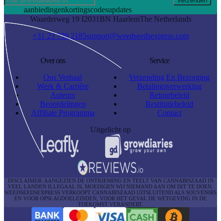
Verzenden
aanbiedingen
kortingscodes
updates
Waarderweg 19 I
2031BN Haarlem
The Netherlands
+31 23 799 2185
support@weedseedsexpress.com
Over ons
Service
Ons Verhaal
Verzending En Bezorging
Werk & Carrière
Betalingsverwerking
Auteurs
Retourbeleid
Beoordelingen
Restitutiebeleid
Affiliate Programma
Contact
Uitgelicht op
DISCLAIMER: AANGEZIEN DE ONTKIEMING EN TEELT VAN CANNABISZAAD IN
VEEL LANDEN ILLEGAAL IS, MOEDIGEN WIJ NIEMAND AAN OM DIT TE DOEN.
WEEDSEEDSEXPRESS VERKOOPT CANNABISZAAD UITSLUITEND ALS SOUVENIRS
EN VOOR OPSLAGDOELEINDEN, VOOR HET GEVAL DE WETGEVING IN DE
TOEKOMST VERANDERT.