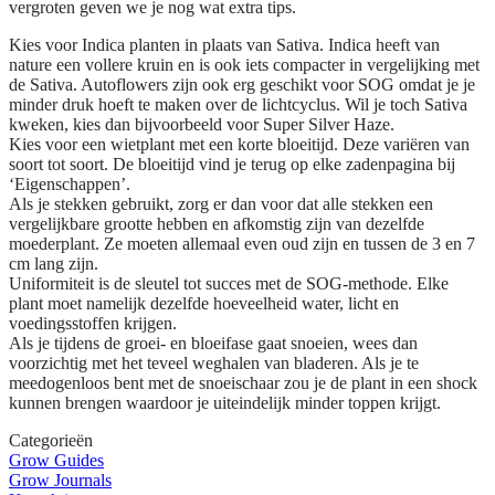
vergroten geven we je nog wat extra tips.
Kies voor Indica planten in plaats van Sativa. Indica heeft van
nature een vollere kruin en is ook iets compacter in vergelijking met
de Sativa. Autoflowers zijn ook erg geschikt voor SOG omdat je je
minder druk hoeft te maken over de lichtcyclus. Wil je toch Sativa
kweken, kies dan bijvoorbeeld voor Super Silver Haze.
Kies voor een wietplant met een korte bloeitijd. Deze variëren van
soort tot soort. De bloeitijd vind je terug op elke zadenpagina bij
‘Eigenschappen’.
Als je stekken gebruikt, zorg er dan voor dat alle stekken een
vergelijkbare grootte hebben en afkomstig zijn van dezelfde
moederplant. Ze moeten allemaal even oud zijn en tussen de 3 en 7
cm lang zijn.
Uniformiteit is de sleutel tot succes met de SOG-methode. Elke
plant moet namelijk dezelfde hoeveelheid water, licht en
voedingsstoffen krijgen.
Als je tijdens de groei- en bloeifase gaat snoeien, wees dan
voorzichtig met het teveel weghalen van bladeren. Als je te
meedogenloos bent met de snoeischaar zou je de plant in een shock
kunnen brengen waardoor je uiteindelijk minder toppen krijgt.
Categorieën
Grow Guides
Grow Journals