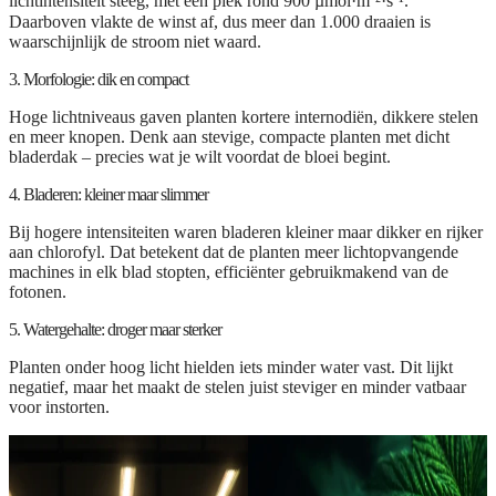
lichtintensiteit steeg, met een piek rond
900 µmol·m⁻²·s⁻¹
.
Daarboven vlakte de winst af, dus meer dan 1.000 draaien is
waarschijnlijk de stroom niet waard.
3. Morfologie: dik en compact
Hoge lichtniveaus gaven planten kortere internodiën, dikkere stelen
en meer knopen. Denk aan stevige, compacte planten met dicht
bladerdak – precies wat je wilt voordat de bloei begint.
4. Bladeren: kleiner maar slimmer
Bij hogere intensiteiten waren bladeren kleiner maar dikker en rijker
aan chlorofyl. Dat betekent dat de planten meer lichtopvangende
machines in elk blad stopten, efficiënter gebruikmakend van de
fotonen.
5. Watergehalte: droger maar sterker
Planten onder hoog licht hielden iets minder water vast. Dit lijkt
negatief, maar het maakt de stelen juist steviger en minder vatbaar
voor instorten.