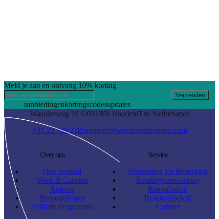
Meld je aan en ontvang 10% korting
Verzenden
aanbiedingen
kortingscodes
updates
Waarderweg 19 I
2031BN Haarlem
The Netherlands
+31 23 799 2185
support@weedseedsexpress.com
Over ons
Service
Ons Verhaal
Verzending En Bezorging
Werk & Carrière
Betalingsverwerking
Auteurs
Retourbeleid
Beoordelingen
Restitutiebeleid
Affiliate Programma
Contact