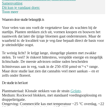
Samenvatting
Dit kun je vandaag doen:
Toon meer
Waarom deze studie belangrijk is
Voor velen van ons voelt de vegetatieve fase als wachten bij de
startlijn. Planten strekken zich uit, vormen knopen en bouwen het
raamwerk dat later die ijzige bloemen gaat ondersteunen. Maar de
waarheid is: de kwaliteit van je veg-fase bepaalt direct de basis voor
je uiteindelijke oogst.
Te weinig licht? Je krijgt lange, slungelige planten met zwakke
stelen. Te veel? Je riskeert hitte­stress, verspilde energie en mogelijk
lichtschade. De meeste adviezen online raden bescheiden
lichtniveaus aan in veg, vaak in de 250–650 µmol·m⁻²·s⁻¹ range.
Maar deze studie laat zien dat cannabis veel meer aankan – en er
zelfs onder floreert.
De studie in het kort
Plantmateriaal
: Klonale stekken van de strain
Gelato
.
Medium
: Rockwool blokken, met standaard voedingsoplossing en
druppelirrigatie.
Omgeving
: Commerciële kas met temperatuur ~25 °C overdag, ~22