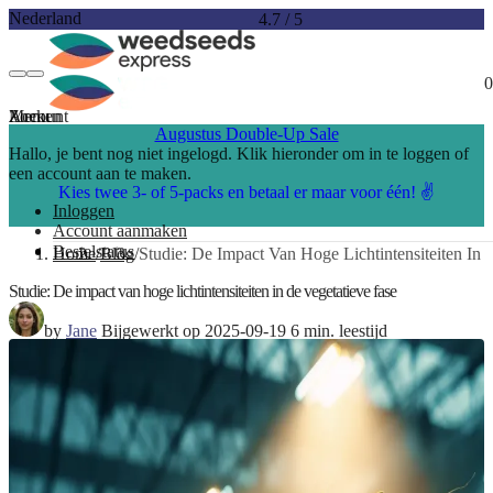
Nederland
4.7
/
5
0
Account
Menu
Zoeken
Augustus Double-Up Sale
Hallo, je bent nog niet ingelogd. Klik hieronder om in te loggen of
een account aan te maken.
Kies twee 3- of 5-packs en betaal er maar voor één! ✌️
Inloggen
Account aanmaken
Bestelstatus
Home
Blog
Studie: De Impact Van Hoge Lichtintensiteiten In 
Studie: De impact van hoge lichtintensiteiten in de vegetatieve fase
by
Jane
Bijgewerkt op 2025-09-19
6 min. leestijd