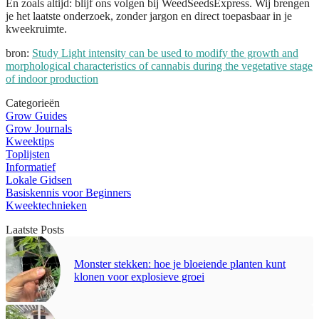
En zoals altijd: blijf ons volgen bij WeedSeedsExpress. Wij brengen
je het laatste onderzoek, zonder jargon en direct toepasbaar in je
kweekruimte.
bron:
Study Light intensity can be used to modify the growth and
morphological characteristics of cannabis during the vegetative stage
of indoor production
Categorieën
Grow Guides
Grow Journals
Kweektips
Toplijsten
Informatief
Lokale Gidsen
Basiskennis voor Beginners
Kweektechnieken
Laatste Posts
Monster stekken: hoe je bloeiende planten kunt
klonen voor explosieve groei