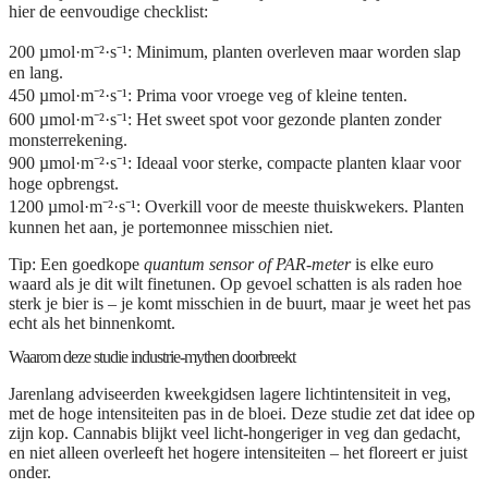
hier de eenvoudige checklist:
200 µmol·m⁻²·s⁻¹
: Minimum, planten overleven maar worden slap
en lang.
450 µmol·m⁻²·s⁻¹
: Prima voor vroege veg of kleine tenten.
600 µmol·m⁻²·s⁻¹
: Het sweet spot voor gezonde planten zonder
monsterrekening.
900 µmol·m⁻²·s⁻¹
: Ideaal voor sterke, compacte planten klaar voor
hoge opbrengst.
1200 µmol·m⁻²·s⁻¹
: Overkill voor de meeste thuiskwekers. Planten
kunnen het aan, je portemonnee misschien niet.
Tip:
Een goedkope
quantum sensor of PAR-meter
is elke euro
waard als je dit wilt finetunen. Op gevoel schatten is als raden hoe
sterk je bier is – je komt misschien in de buurt, maar je weet het pas
echt als het binnenkomt.
Waarom deze studie industrie-mythen doorbreekt
Jarenlang adviseerden kweekgidsen lagere lichtintensiteit in veg,
met de hoge intensiteiten pas in de bloei. Deze studie zet dat idee op
zijn kop. Cannabis blijkt veel licht-hongeriger in veg dan gedacht,
en niet alleen overleeft het hogere intensiteiten – het floreert er juist
onder.