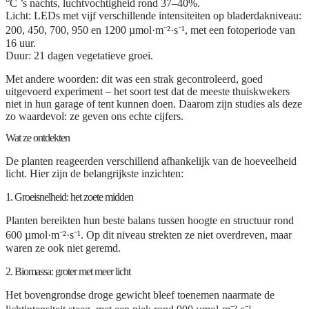
°C ’s nachts, luchtvochtigheid rond 37–40%.
Licht
: LEDs met vijf verschillende intensiteiten op bladerdakniveau:
200, 450, 700, 950 en 1200 µmol·m⁻²·s⁻¹, met een fotoperiode van
16 uur.
Duur
: 21 dagen vegetatieve groei.
Met andere woorden: dit was een strak gecontroleerd, goed
uitgevoerd experiment – het soort test dat de meeste thuiskwekers
niet in hun garage of tent kunnen doen. Daarom zijn studies als deze
zo waardevol: ze geven ons echte cijfers.
Wat ze ontdekten
De planten reageerden verschillend afhankelijk van de hoeveelheid
licht. Hier zijn de belangrijkste inzichten:
1. Groeisnelheid: het zoete midden
Planten bereikten hun beste balans tussen hoogte en structuur rond
600 µmol·m⁻²·s⁻¹
. Op dit niveau strekten ze niet overdreven, maar
waren ze ook niet geremd.
2. Biomassa: groter met meer licht
Het bovengrondse droge gewicht bleef toenemen naarmate de