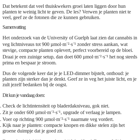
Dat betekent dat veel thuiskwekers groei laten liggen door hun
planten te weinig licht te geven. De les? Verwen je planten niet te
veel, geef ze de fotonen die ze kunnen gebruiken.
Samenvatting
Het onderzoek van de University of Guelph laat zien dat cannabis in
veg lichtniveaus tot
900 µmol·m⁻²·s⁻¹
zonder stress aankan, wat
stevige, compacte planten oplevert, perfect voorbereid op de bloei.
Draai je een zuinige setup, dan doet
600 µmol·m⁻²·s⁻¹
het nog steeds
prima en bespaar je stroom.
Dus de volgende keer dat je je LED-dimmer bijstelt, onthoud: je
planten zijn sterker dan je denkt. Geef ze in veg het juiste licht, en je
zult jezelf bedanken bij de oogst.
Dit kun je vandaag doen:
Check de lichtintensiteit op bladerdakniveau, gok niet.
Zit je onder 600 µmol·m⁻²·s⁻¹, upgrade of verlaag je lampen.
Voer op richting 900 µmol·m⁻²·s⁻¹ naarmate veg vordert.
Kijk naar je planten: compacte knopen en dikke stelen zijn het
groene duimpje dat je goed zit.