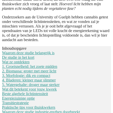
thuiskweker zich vroeg of laat stelt:
Hoeveel licht hebben mijn
planten echt nodig tijdens de vegetatieve fase?
Onderzoekers aan de University of Guelph hebben cannabis getest
onder verschillende lichtintensiteiten, en wat ze vonden zal je
misschien verrassen. Als je je ooit hebt afgevraagd of het
opendraaien van je LEDs tot volle kracht de energierekening waard
is, of dat je bescheiden lichtopstelling voldoende is, dan wil je hier
aandacht aan besteden.
Inhoudsopgave
Waarom deze studie belangrijk is
De studie in het kort
Wat ze ontdekten
1. Groeisnelheid: het zoete midden
2. Biomassa: groter met meer licht
3. Morfologie: dik en compact
4. Bladeren: kleiner maar slimmer
5. Watergehalte: droger maar sterker
Wat dit betekent voor jouw kweek
Beste algehele lichtintensiteit
Energiezuinige optie
Transitiestrategie
Praktische tips voor thuiskwekers
Waarom deze studie industrie-mythen doorbreekt