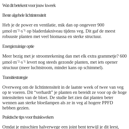
Wat dit betekent voor jouw kweek
Beste algehele lichtintensiteit
Heb je de power en ventilatie, mik dan op ongeveer
900
µmol·m⁻²·s⁻¹
op bladerdakniveau tijdens veg. Dit gaf de meest
robuuste planten met veel biomassa en sterke structuur.
Energiezuinige optie
Meer bezig met je stroomrekening dan met elk extra grammetje?
600
µmol·m⁻²·s⁻¹
levert nog steeds gezonde planten, met iets opener
structuur (meer luchtstroom, minder kans op schimmel).
Transitiestrategie
Overweeg om de lichtintensiteit in de laatste week of twee van veg
op te voeren. Dit “verhardt” je planten en bereidt ze voor op de hoge
intensiteiten van de bloei. De studie liet zien dat planten beter
wennen aan sterke bloeilampen als ze in veg al hogere PPFD
hebben gezien.
Praktische tips voor thuiskwekers
Omdat je misschien halverwege een joint bent terwijl je dit leest,