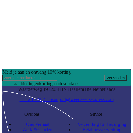
Meld je aan en ontvang 10% korting
Verzenden
aanbiedingen
kortingscodes
updates
Waarderweg 19 I
2031BN Haarlem
The Netherlands
+31 23 799 2185
support@weedseedsexpress.com
Over ons
Service
Ons Verhaal
Verzending En Bezorging
Werk & Carrière
Betalingsverwerking