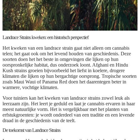
Landrace Strains kweken: een historisch perspectief
Het kweken van een landrace strain gaat niet alleen om cannabis
telen; het gaat ook om het levend houden van geschiedenis. Deze
soorten doen het het beste in omgevingen die lijken op hun
oorspronkelijke habitat, dus onderzoek loont. Afghani en Hindu
Kush strains groeien bijvoorbeeld het liefst in koelere, drogere
klimaten die lijken op hun bergachtige oorsprong. Tropische soorten
zoals Maui Waui of Panama Red doen het daarentegen beter in
warmere, vochtige klimaten.
Voor tuiniers kan het kweken van landrace strains zowel leuk als
leerzaam zijn. Het leert je geduld en laat je cannabis ervaren in haar
meest natuurlijke vorm. Het is vergelijkbaar met het planten van
erfstukgroenten: je wordt onderdeel van een traditie en een levende
draad in de geschiedenis van de teelt.
De toekomst van Landrace Strains