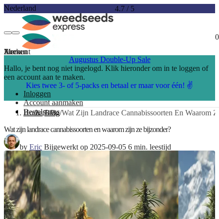
Nederland
4.7
/
5
0
Account
Menu
Zoeken
Augustus Double-Up Sale
Hallo, je bent nog niet ingelogd. Klik hieronder om in te loggen of
een account aan te maken.
Kies twee 3- of 5-packs en betaal er maar voor één! ✌️
Inloggen
Account aanmaken
Bestelstatus
Home
Blog
Wat Zijn Landrace Cannabissoorten En Waarom Zi
Wat zijn landrace cannabissoorten en waarom zijn ze bijzonder?
by
Eric
Bijgewerkt op 2025-09-05
6 min. leestijd