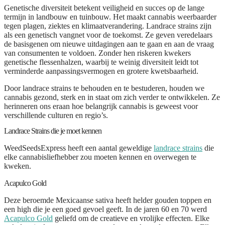
Genetische diversiteit betekent veiligheid en succes op de lange
termijn in landbouw en tuinbouw. Het maakt cannabis weerbaarder
tegen plagen, ziektes en klimaatverandering. Landrace strains zijn
als een genetisch vangnet voor de toekomst. Ze geven veredelaars
de basisgenen om nieuwe uitdagingen aan te gaan en aan de vraag
van consumenten te voldoen. Zonder hen riskeren kwekers
genetische flessenhalzen, waarbij te weinig diversiteit leidt tot
verminderde aanpassingsvermogen en grotere kwetsbaarheid.
Door landrace strains te behouden en te bestuderen, houden we
cannabis gezond, sterk en in staat om zich verder te ontwikkelen. Ze
herinneren ons eraan hoe belangrijk cannabis is geweest voor
verschillende culturen en regio’s.
Landrace Strains die je moet kennen
WeedSeedsExpress heeft een aantal geweldige
landrace strains
die
elke cannabisliefhebber zou moeten kennen en overwegen te
kweken.
Acapulco Gold
Deze beroemde Mexicaanse sativa heeft helder gouden toppen en
een high die je een goed gevoel geeft. In de jaren 60 en 70 werd
Acapulco Gold
geliefd om de creatieve en vrolijke effecten. Elke