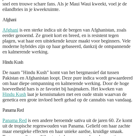
snel een trouwe schare fans. Als je Maui Waui kweekt, voel je de
eilandbries in je kweekruimte.
Afghani
Afghani
is een sterke indica uit de bergen van Afghanistan, zoals
eerder genoemd. Ze groeit kort en breed, en is resistent tegen
plagen, wat haar een uitstekende keuze maakt voor beginners. Vele
moderne hybrides zijn op haar gebaseerd, dankzij de ontspannende
en kalmerende werking.
Hindu Kush
De naam "Hindu Kush" komt van het bergmassief dat tussen
Pakistan en Afghanistan loopt. Deze pure indica wordt gewaardeerd
om haar diepe ontspanning en kalmerende werking. Door de hoge
hoeveelheid hars is ze favoriet bij hasjmakers. Het kweken van
Hindu Kush
laat je kennismaken met een oude strain waarvan de
genetica een grote invloed heeft gehad op de cannabis van vandaag.
Panama Red
Panama Red
is een andere beroemde sativa uit de jaren 60. Ze komt
uit de tropische regenwouden van Panama. Geliefd om haar zachte
maar energieke effecten en haar unieke aardse, kruidige smaak.