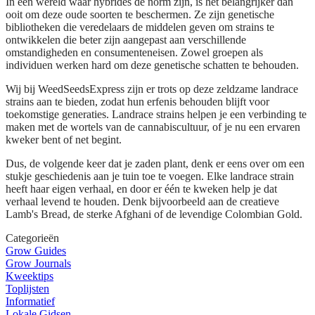
In een wereld waar hybrides de norm zijn, is het belangrijker dan
ooit om deze oude soorten te beschermen. Ze zijn genetische
bibliotheken die veredelaars de middelen geven om strains te
ontwikkelen die beter zijn aangepast aan verschillende
omstandigheden en consumenteneisen. Zowel groepen als
individuen werken hard om deze genetische schatten te behouden.
Wij bij WeedSeedsExpress zijn er trots op deze zeldzame landrace
strains aan te bieden, zodat hun erfenis behouden blijft voor
toekomstige generaties. Landrace strains helpen je een verbinding te
maken met de wortels van de cannabiscultuur, of je nu een ervaren
kweker bent of net begint.
Dus, de volgende keer dat je zaden plant, denk er eens over om een
stukje geschiedenis aan je tuin toe te voegen. Elke landrace strain
heeft haar eigen verhaal, en door er één te kweken help je dat
verhaal levend te houden. Denk bijvoorbeeld aan de creatieve
Lamb's Bread, de sterke Afghani of de levendige Colombian Gold.
Categorieën
Grow Guides
Grow Journals
Kweektips
Toplijsten
Informatief
Lokale Gidsen