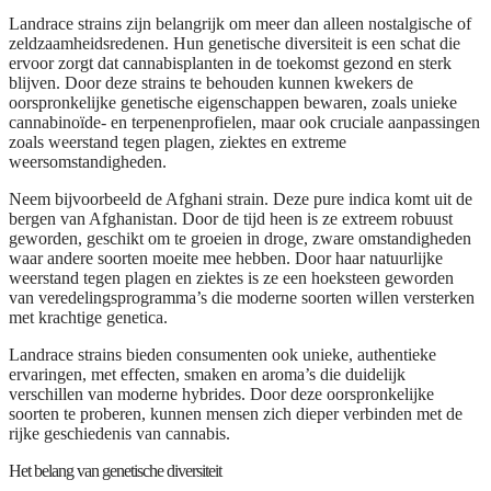
Landrace strains zijn belangrijk om meer dan alleen nostalgische of
zeldzaamheidsredenen. Hun genetische diversiteit is een schat die
ervoor zorgt dat cannabisplanten in de toekomst gezond en sterk
blijven. Door deze strains te behouden kunnen kwekers de
oorspronkelijke genetische eigenschappen bewaren, zoals unieke
cannabinoïde- en terpenenprofielen, maar ook cruciale aanpassingen
zoals weerstand tegen plagen, ziektes en extreme
weersomstandigheden.
Neem bijvoorbeeld de Afghani strain. Deze pure indica komt uit de
bergen van Afghanistan. Door de tijd heen is ze extreem robuust
geworden, geschikt om te groeien in droge, zware omstandigheden
waar andere soorten moeite mee hebben. Door haar natuurlijke
weerstand tegen plagen en ziektes is ze een hoeksteen geworden
van veredelingsprogramma’s die moderne soorten willen versterken
met krachtige genetica.
Landrace strains bieden consumenten ook unieke, authentieke
ervaringen, met effecten, smaken en aroma’s die duidelijk
verschillen van moderne hybrides. Door deze oorspronkelijke
soorten te proberen, kunnen mensen zich dieper verbinden met de
rijke geschiedenis van cannabis.
Het belang van genetische diversiteit