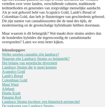
vertellen over verre landen, verschillende culturen, traditionele
teeltmethoden en generaties van zorgvuldige menselijke aandacht.
Als je ooit gehoord hebt van Acapulco Gold, Lamb's Bread of
Colombian Gold, dan heb je fluisteringen van geschiedenis gehoord.
Dit zijn namen van cannabissoorten die de tand des tijds, de
modernisering en de grootschalige hybridisatie hebben doorstaan.
Maar waarom is dit belangrijk? Wat maakt deze strains anders dan
de honderden hybrides die tegenwoordig de cannabismarkt
overspoelen? Laten we eens beter kijken.
Inhoudsopgave
Welke soorten cannabis zijn landrace?
Waarom zijn Landrace Strains zo belangrijk?
Het belang van genetische diversiteit
Landrace Strains die je moet kennen
Acapulco Gold
Lamb's Bread
Colombian Gold
Maui Waui
Afghani
Hindu Kush
Panama Red
Landrace Strains kweken: een historisch perspectief
De toekomst van Landrace Strains