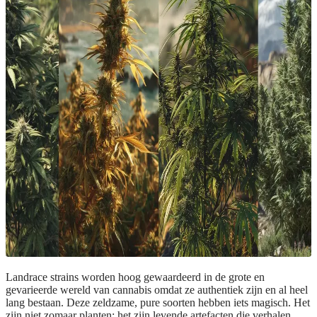
Landrace strains worden hoog gewaardeerd in de grote en
gevarieerde wereld van cannabis omdat ze authentiek zijn en al heel
lang bestaan. Deze zeldzame, pure soorten hebben iets magisch. Het
zijn niet zomaar planten; het zijn levende artefacten die verhalen