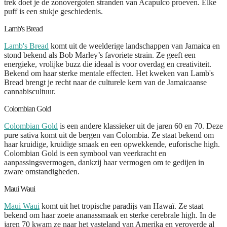
trek doet je de zonovergoten stranden van Acapulco proeven. Elke
puff is een stukje geschiedenis.
Lamb's Bread
Lamb's Bread
komt uit de weelderige landschappen van Jamaica en
stond bekend als Bob Marley’s favoriete strain. Ze geeft een
energieke, vrolijke buzz die ideaal is voor overdag en creativiteit.
Bekend om haar sterke mentale effecten. Het kweken van Lamb's
Bread brengt je recht naar de culturele kern van de Jamaicaanse
cannabiscultuur.
Colombian Gold
Colombian Gold
is een andere klassieker uit de jaren 60 en 70. Deze
pure sativa komt uit de bergen van Colombia. Ze staat bekend om
haar kruidige, kruidige smaak en een opwekkende, euforische high.
Colombian Gold is een symbool van veerkracht en
aanpassingsvermogen, dankzij haar vermogen om te gedijen in
zware omstandigheden.
Maui Waui
Maui Waui
komt uit het tropische paradijs van Hawaï. Ze staat
bekend om haar zoete ananassmaak en sterke cerebrale high. In de
jaren 70 kwam ze naar het vasteland van Amerika en veroverde al