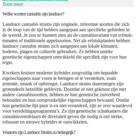
Toon meer
Welke soorten cannabis zijn landrace?
Landrace cannabis strains zijn originele, inheemse soorten die zich
in de loop van de tijd hebben aangepast aan specifieke gebieden in
de wereld. Je zou ze kunnen zien als de cannabisvariant van erfstuk-
tomaten of traditionele appelsoorten. Net als erfstukplanten hebben
landrace cannabis strains zich aangepast aan lokale klimaten,
bodems, plagen en culturele gebruiken. Ze hebben unieke
genetische eigenschappen ontwikkeld die specifiek zijn voor hun
regio.
Kwekers kruisen moderne hybrides zorgvuldig om bepaalde
eigenschappen naar voren te brengen of te versterken, zoals
potentie, smaak of opbrengst. Landrace strains daarentegen zijn
grotendeels hetzelfde gebleven. Doordat ze niet gekruist zijn met
andere cannabissoorten, hebben ze hun genetische zuiverheid
behouden en hun oorspronkelijke eigenschappen bewaard. Omdat
hun genetische lijn puur is en niet veranderd, zijn ze zeer waardevol
voor veredelingsprogramma’s. Ze zijn genetische schatkamers die
cannabisveredelaars de diversiteit geven die nodig is om sterke,
robuuste en nieuwe hybrides te ontwikkelen.
Waarom zijn Landrace Strains zo belangrijk?