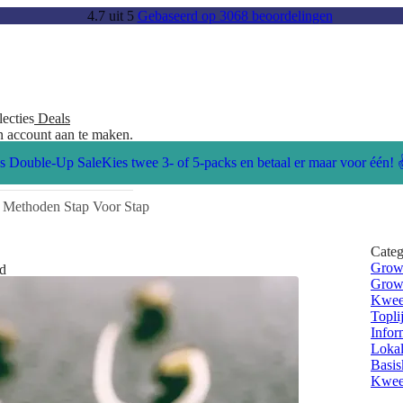
4.7
uit
5
Gebaseerd op 3068 beoordelingen
lecties
Deals
en account aan te maken.
s Double-Up Sale
Kies twee 3- of 5-packs en betaal er maar voor één! 
 Methoden Stap Voor Stap
Categ
Grow
jd
Grow 
Kwee
Topli
Infor
Lokal
Basis
Kwee