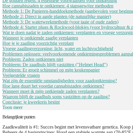
De gouden regels: 4 essentiële voorwaarden voor ontkieming
Hoe cannabiszaden te ontkiemen: 4 stapsgewijze methoden
Methode 1: De Papieren-handdoekmethode (aanbevolen voor beginne
Methode 2: Direct in aarde planten (de natuurlijke manier)
Methode 3: De waterweekmethode (voor taaie of oude zaden)
Methode 4: Starter plugs & Rockwool-blokjes (voor hydrocultuur & p
Wat te doen nadat je zaden ontkiemen: verplanten en vroege verzorgi
Wanneer je ontkiemde zaadje verplanten
Hoe je je zaailing voorzichtig verplant
Vroege zaailingverzorging: licht, water en luchtvochtigheid
Problemen oplossen: veelvoorkomende ontkiemingsproblemen aanpa
Probleem: Zaden ontkiemen niet
Probleem: De zaadhuls blijft vastzitten ("Helmet Head")
Probleem: Er groeit schimmel op mijn keukenpapier
Veelgestelde vragen
Wat zijn de essentiële omstandigheden voor zaadontkieming?
Hoe lang duurt het voordat cannabiszaden ontkiemen?
Wanneer moet ik mijn ontkiemde zaden verplanten?
Waarom blijft de zaadhuls soms vastzitten op de zaailing?
Conclusie: je kweekreis begint
Toon meer
Belangrijkste punten
Zaadkwaliteit is #1:
Succes begint met levensvatbare genetica. Koop j
Beheers de 4 basisprincipes:
Houd een stabiele warmte aan (70-85°F / 2