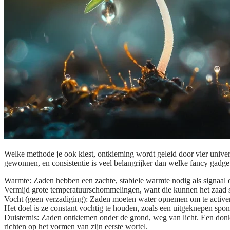
Welke methode je ook kiest, ontkieming wordt geleid door vier universe
gewonnen, en consistentie is veel belangrijker dan welke fancy gadge
Warmte:
Zaden hebben een zachte, stabiele warmte nodig als signaal da
Vermijd grote temperatuurschommelingen, want die kunnen het zaad s
Vocht (geen verzadiging):
Zaden moeten water opnemen om te activere
Het doel is ze constant vochtig te houden, zoals een uitgeknepen spon
Duisternis:
Zaden ontkiemen onder de grond, weg van licht. Een donke
richten op het vormen van zijn eerste wortel.