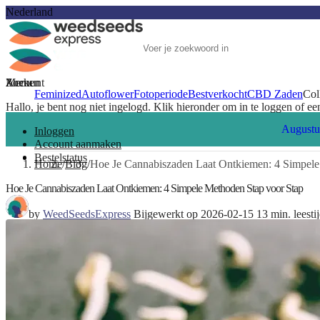
Nederland
Account
Menu
Zoeken
Feminized
Autoflower
Fotoperiode
Bestverkocht
CBD Zaden
Col
Hallo, je bent nog niet ingelogd. Klik hieronder om in te loggen of e
Augustu
Inloggen
Account aanmaken
Bestelstatus
Home
Blog
Hoe Je Cannabiszaden Laat Ontkiemen: 4 Simpele
Hoe Je Cannabiszaden Laat Ontkiemen: 4 Simpele Methoden Stap voor Stap
by
WeedSeedsExpress
Bijgewerkt op 2026-02-15
13 min. leesti