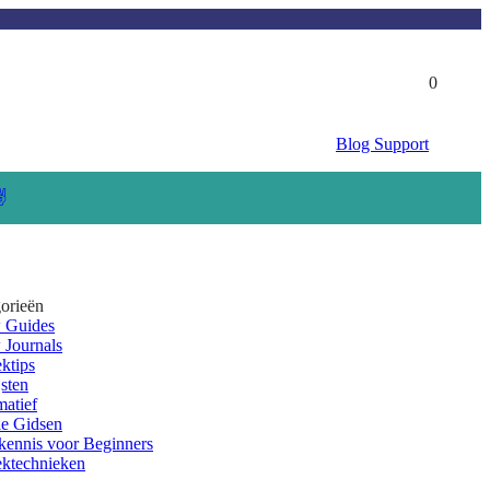
0
Blog
Support
✌️
orieën
 Guides
Journals
ktips
jsten
matief
e Gidsen
kennis voor Beginners
ktechnieken