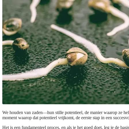
We houden van zaden—hun stille potentieel, de manier waarop ze hele
moment waarop dat potentieel vrijkomt, de eerste stap in een succesvol
Het is een fundamenteel proces, en als je het goed doet, leg je de basi