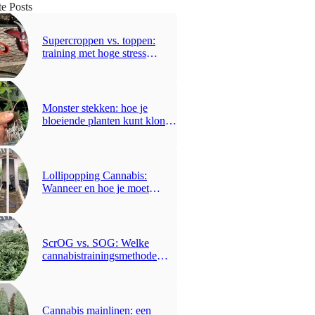
te Posts
Supercroppen vs. toppen:
training met hoge stress
uitgelegd
Monster stekken: hoe je
bloeiende planten kunt klonen
voor explosieve groei
Lollipopping Cannabis:
Wanneer en hoe je moet
snoeien voor dichte toppen
ScrOG vs. SOG: Welke
cannabistrainingsmethode
levert meer op?
Cannabis mainlinen: een