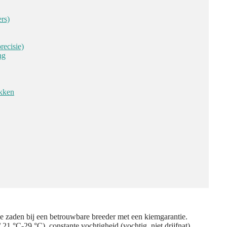
rs)
recisie)
ng
kken
e zaden bij een betrouwbare breeder met een kiemgarantie.
1 °C-29 °C), constante vochtigheid (vochtig, niet drijfnat),