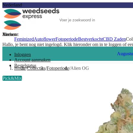
Nederland
Account
Menu
Zoeken
Feminized
Autoflower
Fotoperiode
Bestverkocht
CBD Zaden
Col
Hallo, je bent nog niet ingelogd. Klik hieronder om in te loggen of e
Augustu
Inloggen
Account aanmaken
Bestelstatus
Home
Collecties
Fotoperiode
Alien OG
Pick&Mix