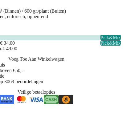
² (Binnen) / 600 gr./plant (Buiten)
en, euforisch, opbeurend
Pick&Mix
-
€ 34.00
Pick&Mix
n
-
€ 49.00
Voeg Toe Aan Winkelwagen
uis
 boven €50,-
tie
op 3069 beoordelingen
Veilige betaalopties