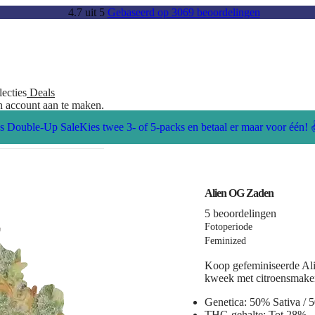
4.7
uit
5
Gebaseerd op 3069 beoordelingen
lecties
Deals
en account aan te maken.
s Double-Up Sale
Kies twee 3- of 5-packs en betaal er maar voor één! 
Alien OG Zaden
5 beoordelingen
Fotoperiode
Feminized
Koop gefeminiseerde
Al
kweek met citroensmaken
Genetica:
50% Sativa / 5
THC-gehalte:
Tot 28%