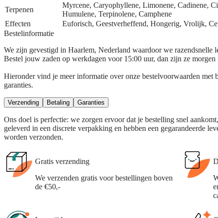
Myrcene, Caryophyllene, Limonene, Cadinene, Citra
Terpenen
Humulene, Terpinolene, Camphene
Effecten
Euforisch, Geestverheffend, Hongerig, Vrolijk, C
Bestelinformatie
We zijn gevestigd in Haarlem, Nederland waardoor we razendsnelle 
Bestel jouw zaden op werkdagen voor 15:00 uur, dan zijn ze morgen 
Hieronder vind je meer informatie over onze bestelvoorwaarden met be
garanties.
Verzending
Betaling
Garanties
Ons doel is perfectie: we zorgen ervoor dat je bestelling snel aankom
geleverd in een discrete verpakking en hebben een gegarandeerde leve
worden verzonden.
Gratis verzending
D
We verzenden gratis voor bestellingen boven
W
de €50,-
e
c