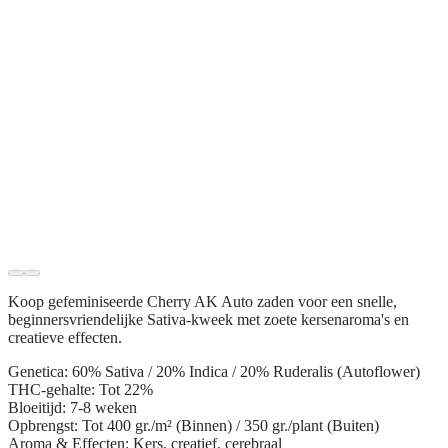
Koop gefeminiseerde
Cherry AK Auto zaden
voor een snelle,
beginnersvriendelijke Sativa-kweek met zoete kersenaroma's en
creatieve effecten.
Genetica:
60% Sativa / 20% Indica / 20% Ruderalis (Autoflower)
THC-gehalte:
Tot 22%
Bloeitijd:
7-8 weken
Opbrengst:
Tot 400 gr./m² (Binnen) / 350 gr./plant (Buiten)
Aroma & Effecten:
Kers, creatief, cerebraal