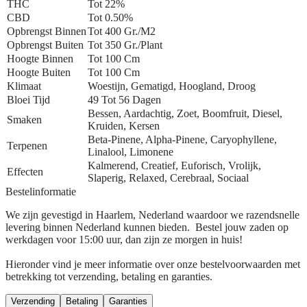
THC
Tot 22%
CBD
Tot 0.50%
Opbrengst Binnen
Tot 400 Gr./m2
Opbrengst Buiten
Tot 350 Gr./plant
Hoogte Binnen
Tot 100 Cm
Hoogte Buiten
Tot 100 Cm
Klimaat
Woestijn, Gematigd, Hoogland, Droog
Bloei Tijd
49 Tot 56 Dagen
Bessen, Aardachtig, Zoet, Boomfruit, Diesel,
Smaken
Kruiden, Kersen
Beta-Pinene, Alpha-Pinene, Caryophyllene,
Terpenen
Linalool, Limonene
Kalmerend, Creatief, Euforisch, Vrolijk,
Effecten
Slaperig, Relaxed, Cerebraal, Sociaal
Bestelinformatie
We zijn gevestigd in Haarlem, Nederland waardoor we razendsnelle
levering binnen Nederland kunnen bieden. Bestel jouw zaden op
werkdagen voor 15:00 uur, dan zijn ze morgen in huis!
Hieronder vind je meer informatie over onze bestelvoorwaarden met
betrekking tot verzending, betaling en garanties.
Verzending
Betaling
Garanties