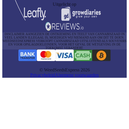
Uitgelicht op
DISCLAIMER: AANGEZIEN DE ONTKIEMING EN TEELT VAN CANNABISZAAD IN
VEEL LANDEN ILLEGAAL IS, MOEDIGEN WIJ NIEMAND AAN OM DIT TE DOEN.
WEEDSEEDSEXPRESS VERKOOPT CANNABISZAAD UITSLUITEND ALS SOUVENIRS
EN VOOR OPSLAGDOELEINDEN, VOOR HET GEVAL DE WETGEVING IN DE
TOEKOMST VERANDERT.
© WeedSeedsExpress 2026
Privacybeleid
Algemene voorwaarden