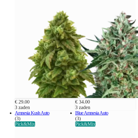
€ 29.00
€ 34.00
3 zaden
3 zaden
Amnesia Kush Auto
Blue Amnesia Auto
(3)
(3)
Pick&Mix
Pick&Mix