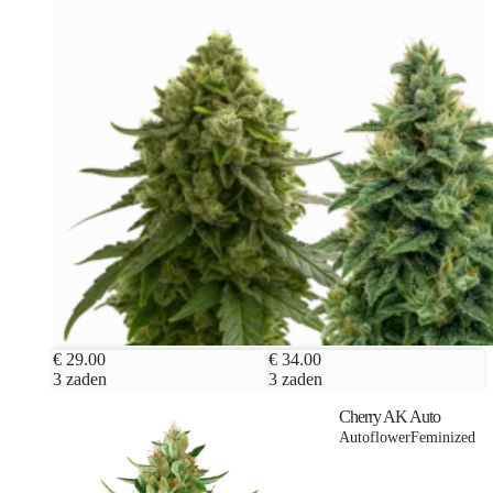
€ 29.00
€ 34.00
3 zaden
3 zaden
Cherry AK Auto
Autoflower
Feminized