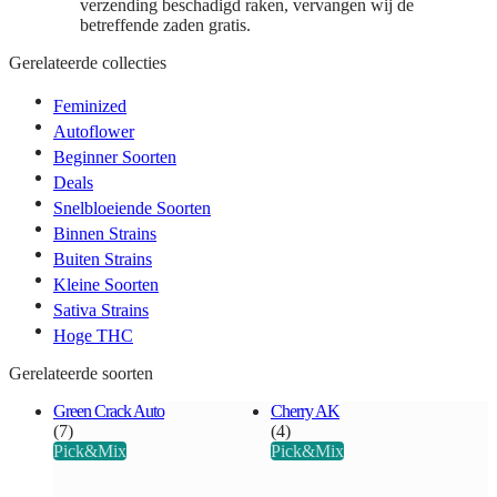
verzending beschadigd raken, vervangen wij de
betreffende zaden gratis.
Gerelateerde collecties
Feminized
Autoflower
Beginner Soorten
Deals
Snelbloeiende Soorten
Binnen Strains
Buiten Strains
Kleine Soorten
Sativa Strains
Hoge THC
Gerelateerde soorten
Green Crack Auto
Cherry AK
(7)
(4)
Pick&Mix
Pick&Mix