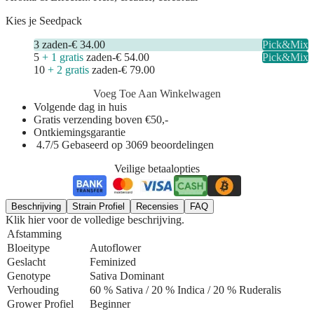
Kies je Seedpack
3
zaden
-
€ 34.00
Pick&Mix
5
+ 1 gratis
zaden
-
€ 54.00
Pick&Mix
10
+ 2 gratis
zaden
-
€ 79.00
Voeg Toe Aan Winkelwagen
Volgende dag in huis
Gratis verzending boven €50,-
Ontkiemingsgarantie
4.7/5 Gebaseerd op 3069 beoordelingen
Veilige betaalopties
Beschrijving
Strain Profiel
Recensies
FAQ
Klik hier voor de volledige beschrijving.
Afstamming
Bloeitype
Autoflower
Geslacht
Feminized
Genotype
Sativa Dominant
Verhouding
60 % Sativa / 20 % Indica
/ 20 % Ruderalis
Grower Profiel
Beginner