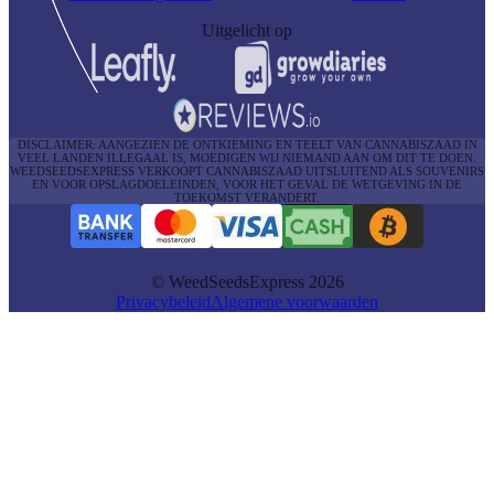
Uitgelicht op
DISCLAIMER: AANGEZIEN DE ONTKIEMING EN TEELT VAN CANNABISZAAD IN
VEEL LANDEN ILLEGAAL IS, MOEDIGEN WIJ NIEMAND AAN OM DIT TE DOEN.
WEEDSEEDSEXPRESS VERKOOPT CANNABISZAAD UITSLUITEND ALS SOUVENIRS
EN VOOR OPSLAGDOELEINDEN, VOOR HET GEVAL DE WETGEVING IN DE
TOEKOMST VERANDERT.
© WeedSeedsExpress 2026
Privacybeleid
Algemene voorwaarden