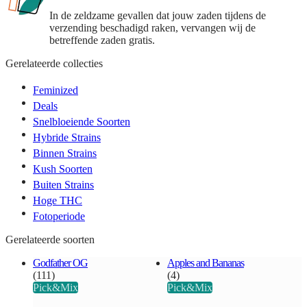
In de zeldzame gevallen dat jouw zaden tijdens de
verzending beschadigd raken, vervangen wij de
betreffende zaden gratis.
Gerelateerde collecties
Feminized
Deals
Snelbloeiende Soorten
Hybride Strains
Binnen Strains
Kush Soorten
Buiten Strains
Hoge THC
Fotoperiode
Gerelateerde soorten
Godfather OG
Apples and Bananas
(111)
(4)
Pick&Mix
Pick&Mix