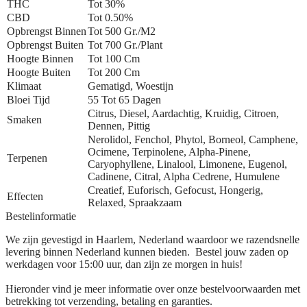
THC
Tot 30%
CBD
Tot 0.50%
Opbrengst Binnen
Tot 500 Gr./m2
Opbrengst Buiten
Tot 700 Gr./plant
Hoogte Binnen
Tot 100 Cm
Hoogte Buiten
Tot 200 Cm
Klimaat
Gematigd, Woestijn
Bloei Tijd
55 Tot 65 Dagen
Citrus, Diesel, Aardachtig, Kruidig, Citroen,
Smaken
Dennen, Pittig
Nerolidol, Fenchol, Phytol, Borneol, Camphene,
Ocimene, Terpinolene, Alpha-Pinene,
Terpenen
Caryophyllene, Linalool, Limonene, Eugenol,
Cadinene, Citral, Alpha Cedrene, Humulene
Creatief, Euforisch, Gefocust, Hongerig,
Effecten
Relaxed, Spraakzaam
Bestelinformatie
We zijn gevestigd in Haarlem, Nederland waardoor we razendsnelle
levering binnen Nederland kunnen bieden. Bestel jouw zaden op
werkdagen voor 15:00 uur, dan zijn ze morgen in huis!
Hieronder vind je meer informatie over onze bestelvoorwaarden met
betrekking tot verzending, betaling en garanties.