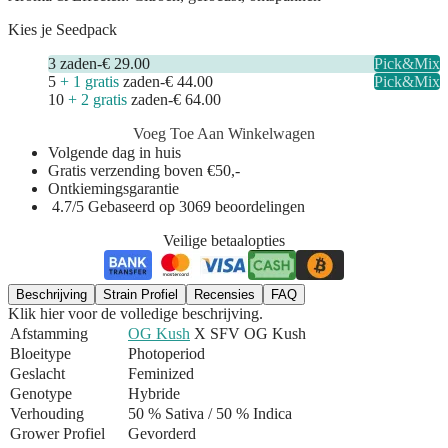
Kies je Seedpack
3
zaden
-
€ 29.00
Pick&Mix
5
+ 1 gratis
zaden
-
€ 44.00
Pick&Mix
10
+ 2 gratis
zaden
-
€ 64.00
Voeg Toe Aan Winkelwagen
Volgende dag in huis
Gratis verzending boven €50,-
Ontkiemingsgarantie
4.7/5 Gebaseerd op 3069 beoordelingen
Veilige betaalopties
Beschrijving
Strain Profiel
Recensies
FAQ
Klik hier voor de volledige beschrijving.
Afstamming
OG Kush
X SFV OG Kush
Bloeitype
Photoperiod
Geslacht
Feminized
Genotype
Hybride
Verhouding
50 % Sativa / 50 % Indica
Grower Profiel
Gevorderd