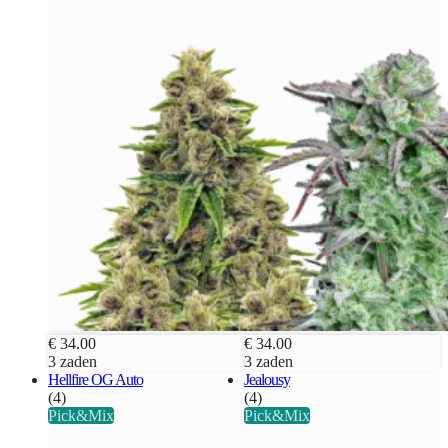
€ 34.00
€ 34.00
3 zaden
3 zaden
Hellfire OG Auto
Jealousy
(4)
(4)
Pick&Mix
Pick&Mix