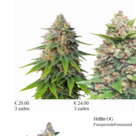
€ 29.00
€ 24.00
3 zaden
3 zaden
Hellfire OG
Fotoperiode
Feminized