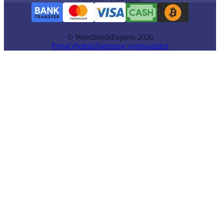
© WeedSeedsExpress 2026
Privacybeleid
Algemene voorwaarden