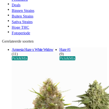
Deals
Binnen Strains
Buiten Strains
Sativa Strains
Hoge THC
Fotoperiode
Gerelateerde soorten
Amnesia Haze x White Widow
Haze #1
(11)
(9)
Pick&Mix
Pick&Mix