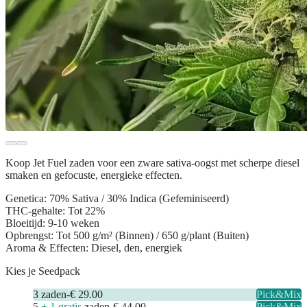
Koop
Jet Fuel zaden
voor een zware sativa-oogst met scherpe diesel
smaken en gefocuste, energieke effecten.
Genetica:
70% Sativa / 30% Indica (Gefeminiseerd)
THC-gehalte:
Tot 22%
Bloeitijd:
9-10 weken
Opbrengst:
Tot 500 g/m² (Binnen) / 650 g/plant (Buiten)
Aroma & Effecten:
Diesel, den, energiek
Kies je Seedpack
3
zaden
-
€ 29.00
Pick&Mix
5
+ 1 gratis
zaden
-
€ 44.00
Pick&Mix