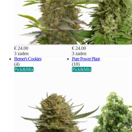
€ 24.00
€ 24.00
3 zaden
3 zaden
Berner's Cookies
Pure Power Plant
(4)
(10)
Pick&Mix
Pick&Mix