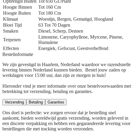
Opbrengst Buiten
Tot 650 Gr./plant
Hoogte Binnen
Tot 160 Cm
Hoogte Buiten
Tot 180 Cm
Klimaat
Woestijn, Bergen, Gematigd, Hoogland
Bloei Tijd
63 Tot 70 Dagen
Smaken
Diesel, Scherp, Dennen
Limonene, Caryophyllene, Myrcene, Pinene,
Terpenen
Humulene
Effecten
Energiek, Gefocust, Geestverheffend
Bestelinformatie
We zijn gevestigd in Haarlem, Nederland waardoor we razendsnelle
levering binnen Nederland kunnen bieden. Bestel jouw zaden op
werkdagen voor 15:00 uur, dan zijn ze morgen in huis!
Hieronder vind je meer informatie over onze bestelvoorwaarden met
betrekking tot verzending, betaling en garanties.
Verzending
Betaling
Garanties
Ons doel is perfectie: we zorgen ervoor dat je bestelling snel
aankomt, bieden wereldwijd gratis verzending, worden geleverd in
een discrete verpakking en hebben een gegarandeerde levering voor
bestellingen die met tracking worden verzonden.