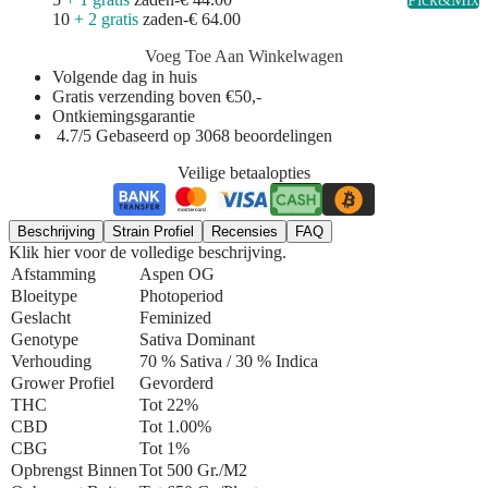
10
+ 2 gratis
zaden
-
€ 64.00
Voeg Toe Aan Winkelwagen
Volgende dag in huis
Gratis verzending boven €50,-
Ontkiemingsgarantie
4.7/5 Gebaseerd op 3068 beoordelingen
Veilige betaalopties
Beschrijving
Strain Profiel
Recensies
FAQ
Klik hier voor de volledige beschrijving.
Afstamming
Aspen OG
Bloeitype
Photoperiod
Geslacht
Feminized
Genotype
Sativa Dominant
Verhouding
70 % Sativa / 30 % Indica
Grower Profiel
Gevorderd
THC
Tot 22%
CBD
Tot 1.00%
CBG
Tot 1%
Opbrengst Binnen
Tot 500 Gr./m2