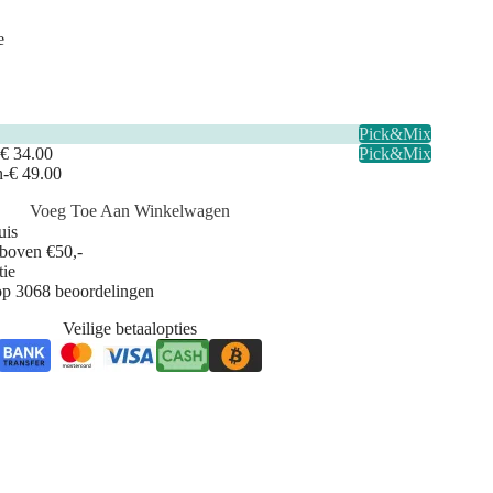
e
Pick&Mix
-
€ 34.00
Pick&Mix
n
-
€ 49.00
Voeg Toe Aan Winkelwagen
uis
 boven €50,-
tie
op 3068 beoordelingen
Veilige betaalopties