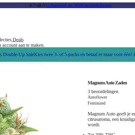
4.7
uit
5
Gebaseerd op 3068 beoordelingen
lecties
Deals
en account aan te maken.
s Double-Up Sale
Kies twee 3- of 5-packs en betaal er maar voor één! 
Magnum Auto Zaden
3 beoordelingen
Autoflower
Feminized
Magnum Auto geeft je een
citrusaroma, een kruidi
wordt.
Tot 20% THC