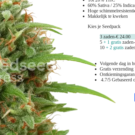
60% Sativa / 25% Indica
Hoge schimmelresistenti
Makkelijk te kweken
Kies je Seedpack
3
zaden
-
€ 24.00
5
+ 1 gratis
zaden
10
+ 2 gratis
zade
Volgende dag in h
Gratis verzending
Ontkiemingsgaran
4.7/5 Gebaseerd 