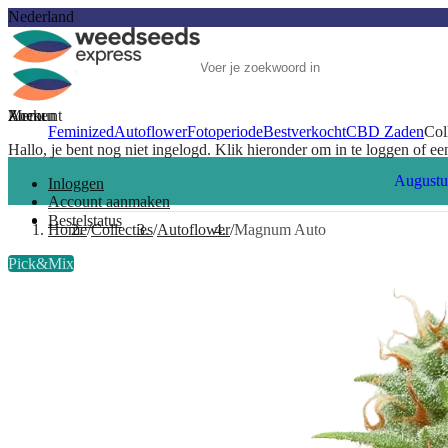
Nederland
Account
Menu
Zoeken
Feminized
Autoflower
Fotoperiode
Bestverkocht
CBD Zaden
Col
Hallo, je bent nog niet ingelogd. Klik hieronder om in te loggen of e
Augustu
Inloggen
Account aanmaken
Bestelstatus
Home
Collecties
Autoflower
Magnum Auto
Pick&Mix