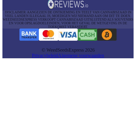
DISCLAIMER: AANGEZIEN DE ONTKIEMING EN TEELT VAN CANNABISZAAD IN
VEEL LANDEN ILLEGAAL IS, MOEDIGEN WIJ NIEMAND AAN OM DIT TE DOEN.
WEEDSEEDSEXPRESS VERKOOPT CANNABISZAAD UITSLUITEND ALS SOUVENIRS
EN VOOR OPSLAGDOELEINDEN, VOOR HET GEVAL DE WETGEVING IN DE
TOEKOMST VERANDERT.
© WeedSeedsExpress 2026
Privacybeleid
Algemene voorwaarden