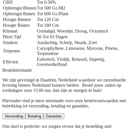
CBD
Tot 0.50%
Opbrengst Binnen
Tot 500 Gr./m2
Opbrengst Buiten
Tot 600 Gr./plant
Hoogte Binnen
Tot 120 Cm
Hoogte Buiten
Tot 180 Cm
Klimaat
Gematigd, Woestijn, Droog, Oceanisch
Bloei Tijd
56 Tot 63 Dagen
Smaken
Aardachtig, Scherp, Skunk, Zoet
Caryophyllene, Limonene, Myrcene, Pinene,
Terpenen
Terpinolene
Euforisch, Vrolijk, Relaxed, Slaperig,
Effecten
Geestverheffend
Bestelinformatie
We zijn gevestigd in Haarlem, Nederland waardoor we razendsnelle
levering binnen Nederland kunnen bieden. Bestel jouw zaden op
werkdagen voor 15:00 uur, dan zijn ze morgen in huis!
Hieronder vind je meer informatie over onze bestelvoorwaarden met
betrekking tot verzending, betaling en garanties.
Verzending
Betaling
Garanties
Ons doel is perfectie: we zorgen ervoor dat je bestelling snel