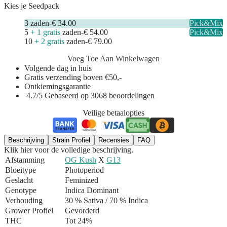
Kies je Seedpack
3
zaden
-
€ 34.00
Pick&Mix
5
+ 1 gratis
zaden
-
€ 54.00
Pick&Mix
10
+ 2 gratis
zaden
-
€ 79.00
Voeg Toe Aan Winkelwagen
Volgende dag in huis
Gratis verzending boven €50,-
Ontkiemingsgarantie
4.7/5 Gebaseerd op 3068 beoordelingen
Veilige betaalopties
Beschrijving
Strain Profiel
Recensies
FAQ
Klik hier voor de volledige beschrijving.
Afstamming
OG Kush
X
G13
Bloeitype
Photoperiod
Geslacht
Feminized
Genotype
Indica Dominant
Verhouding
30 % Sativa / 70 % Indica
Grower Profiel
Gevorderd
THC
Tot 24%