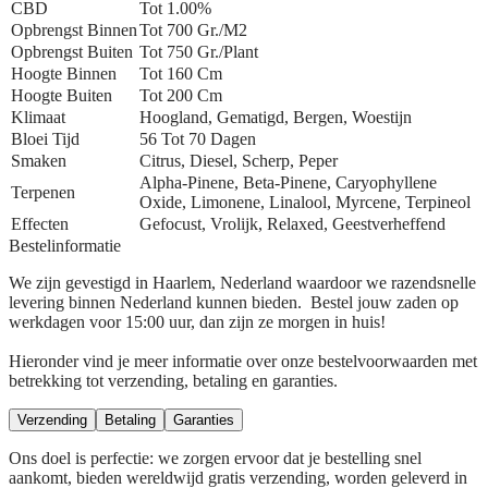
CBD
Tot 1.00%
Opbrengst Binnen
Tot 700 Gr./m2
Opbrengst Buiten
Tot 750 Gr./plant
Hoogte Binnen
Tot 160 Cm
Hoogte Buiten
Tot 200 Cm
Klimaat
Hoogland, Gematigd, Bergen, Woestijn
Bloei Tijd
56 Tot 70 Dagen
Smaken
Citrus, Diesel, Scherp, Peper
Alpha-Pinene, Beta-Pinene, Caryophyllene
Terpenen
Oxide, Limonene, Linalool, Myrcene, Terpineol
Effecten
Gefocust, Vrolijk, Relaxed, Geestverheffend
Bestelinformatie
We zijn gevestigd in Haarlem, Nederland waardoor we razendsnelle
levering binnen Nederland kunnen bieden. Bestel jouw zaden op
werkdagen voor 15:00 uur, dan zijn ze morgen in huis!
Hieronder vind je meer informatie over onze bestelvoorwaarden met
betrekking tot verzending, betaling en garanties.
Verzending
Betaling
Garanties
Ons doel is perfectie: we zorgen ervoor dat je bestelling snel
aankomt, bieden wereldwijd gratis verzending, worden geleverd in