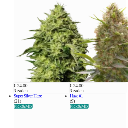
€ 24.00
€ 24.00
3 zaden
3 zaden
Super Silver Haze
Haze #1
(21)
(9)
Pick&Mix
Pick&Mix