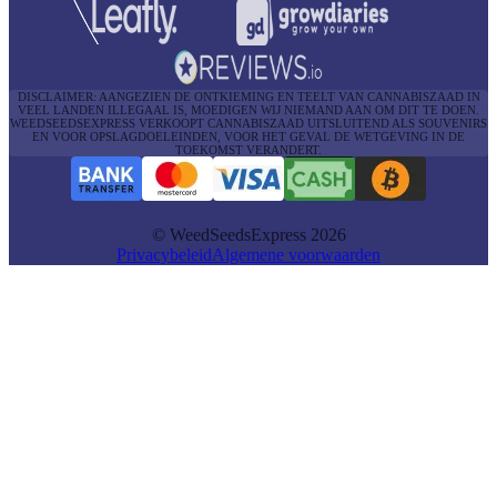
DISCLAIMER: AANGEZIEN DE ONTKIEMING EN TEELT VAN CANNABISZAAD IN
VEEL LANDEN ILLEGAAL IS, MOEDIGEN WIJ NIEMAND AAN OM DIT TE DOEN.
WEEDSEEDSEXPRESS VERKOOPT CANNABISZAAD UITSLUITEND ALS SOUVENIRS
EN VOOR OPSLAGDOELEINDEN, VOOR HET GEVAL DE WETGEVING IN DE
TOEKOMST VERANDERT.
© WeedSeedsExpress 2026
Privacybeleid
Algemene voorwaarden