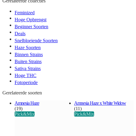
Gerelateerde collecties
Feminized
Hoge Opbrengst
Beginner Soorten
Deals
Snelbloeiende Soorten
Haze Soorten
Binnen Strains
Buiten Strains
Sativa Strains
Hoge THC
Fotoperiode
Gerelateerde soorten
Amnesia Haze
Amnesia Haze x White Widow
(19)
(11)
Pick&Mix
Pick&Mix