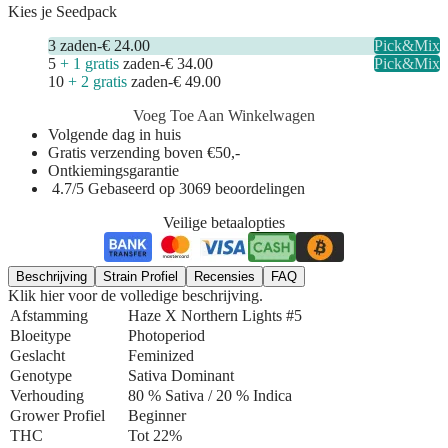
Kies je Seedpack
3
zaden
-
€ 24.00
Pick&Mix
5
+ 1 gratis
zaden
-
€ 34.00
Pick&Mix
10
+ 2 gratis
zaden
-
€ 49.00
Voeg Toe Aan Winkelwagen
Volgende dag in huis
Gratis verzending boven €50,-
Ontkiemingsgarantie
4.7/5 Gebaseerd op 3069 beoordelingen
Veilige betaalopties
Beschrijving
Strain Profiel
Recensies
FAQ
Klik hier voor de volledige beschrijving.
Afstamming
Haze X Northern Lights #5
Bloeitype
Photoperiod
Geslacht
Feminized
Genotype
Sativa Dominant
Verhouding
80 % Sativa / 20 % Indica
Grower Profiel
Beginner
THC
Tot 22%