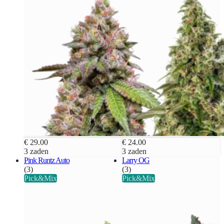
€ 29.00
€ 24.00
3 zaden
3 zaden
Pink Runtz Auto
Larry OG
(3)
(3)
Pick&Mix
Pick&Mix