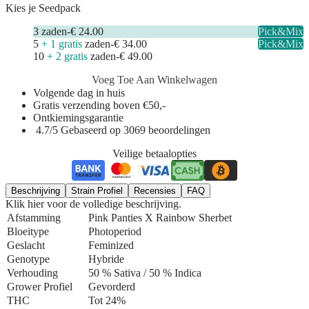
Kies je Seedpack
3
zaden
-
€ 24.00
Pick&Mix
5
+ 1 gratis
zaden
-
€ 34.00
Pick&Mix
10
+ 2 gratis
zaden
-
€ 49.00
Voeg Toe Aan Winkelwagen
Volgende dag in huis
Gratis verzending boven €50,-
Ontkiemingsgarantie
4.7/5 Gebaseerd op 3069 beoordelingen
Veilige betaalopties
Beschrijving
Strain Profiel
Recensies
FAQ
Klik hier voor de volledige beschrijving.
Afstamming
Pink Panties X Rainbow Sherbet
Bloeitype
Photoperiod
Geslacht
Feminized
Genotype
Hybride
Verhouding
50 % Sativa / 50 % Indica
Grower Profiel
Gevorderd
THC
Tot 24%