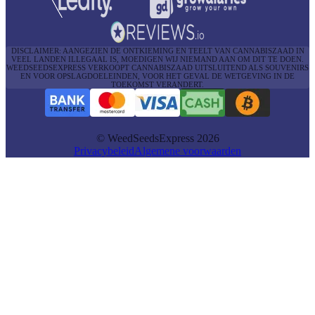
DISCLAIMER: AANGEZIEN DE ONTKIEMING EN TEELT VAN CANNABISZAAD IN
VEEL LANDEN ILLEGAAL IS, MOEDIGEN WIJ NIEMAND AAN OM DIT TE DOEN.
WEEDSEEDSEXPRESS VERKOOPT CANNABISZAAD UITSLUITEND ALS SOUVENIRS
EN VOOR OPSLAGDOELEINDEN, VOOR HET GEVAL DE WETGEVING IN DE
TOEKOMST VERANDERT.
© WeedSeedsExpress 2026
Privacybeleid
Algemene voorwaarden