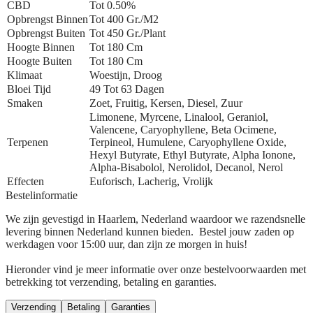
CBD
Tot 0.50%
Opbrengst Binnen
Tot 400 Gr./m2
Opbrengst Buiten
Tot 450 Gr./plant
Hoogte Binnen
Tot 180 Cm
Hoogte Buiten
Tot 180 Cm
Klimaat
Woestijn, Droog
Bloei Tijd
49 Tot 63 Dagen
Smaken
Zoet, Fruitig, Kersen, Diesel, Zuur
Limonene, Myrcene, Linalool, Geraniol,
Valencene, Caryophyllene, Beta Ocimene,
Terpenen
Terpineol, Humulene, Caryophyllene Oxide,
Hexyl Butyrate, Ethyl Butyrate, Alpha Ionone,
Alpha-Bisabolol, Nerolidol, Decanol, Nerol
Effecten
Euforisch, Lacherig, Vrolijk
Bestelinformatie
We zijn gevestigd in Haarlem, Nederland waardoor we razendsnelle
levering binnen Nederland kunnen bieden. Bestel jouw zaden op
werkdagen voor 15:00 uur, dan zijn ze morgen in huis!
Hieronder vind je meer informatie over onze bestelvoorwaarden met
betrekking tot verzending, betaling en garanties.
Verzending
Betaling
Garanties