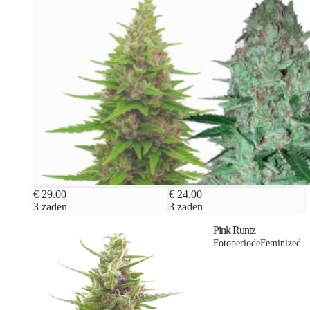
€ 29.00
€ 24.00
3 zaden
3 zaden
Pink Runtz
Fotoperiode
Feminized