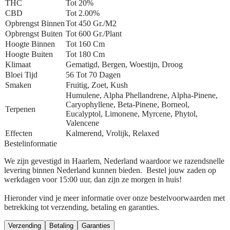
THC
Tot 20%
CBD
Tot 2.00%
Opbrengst Binnen
Tot 450 Gr./m2
Opbrengst Buiten
Tot 600 Gr./plant
Hoogte Binnen
Tot 160 Cm
Hoogte Buiten
Tot 180 Cm
Klimaat
Gematigd, Bergen, Woestijn, Droog
Bloei Tijd
56 Tot 70 Dagen
Smaken
Fruitig, Zoet, Kush
Humulene, Alpha Phellandrene, Alpha-Pinene,
Caryophyllene, Beta-Pinene, Borneol,
Terpenen
Eucalyptol, Limonene, Myrcene, Phytol,
Valencene
Effecten
Kalmerend, Vrolijk, Relaxed
Bestelinformatie
We zijn gevestigd in Haarlem, Nederland waardoor we razendsnelle
levering binnen Nederland kunnen bieden. Bestel jouw zaden op
werkdagen voor 15:00 uur, dan zijn ze morgen in huis!
Hieronder vind je meer informatie over onze bestelvoorwaarden met
betrekking tot verzending, betaling en garanties.
Verzending
Betaling
Garanties