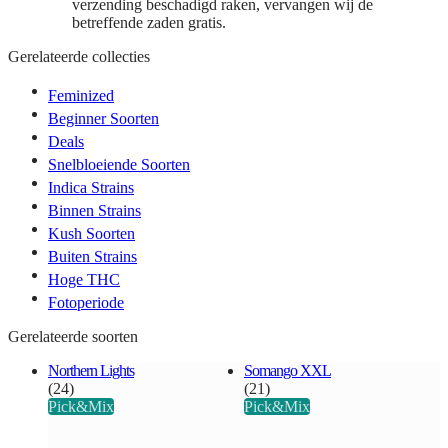
verzending beschadigd raken, vervangen wij de
betreffende zaden gratis.
Gerelateerde collecties
Feminized
Beginner Soorten
Deals
Snelbloeiende Soorten
Indica Strains
Binnen Strains
Kush Soorten
Buiten Strains
Hoge THC
Fotoperiode
Gerelateerde soorten
Northern Lights
Somango XXL
(24)
(21)
Pick&Mix
Pick&Mix