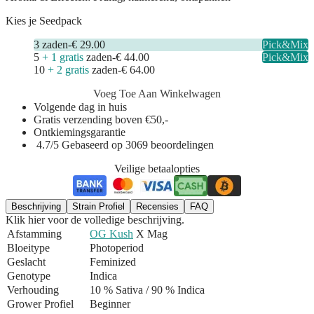
Kies je Seedpack
3
zaden
-
€ 29.00
Pick&Mix
5
+ 1 gratis
zaden
-
€ 44.00
Pick&Mix
10
+ 2 gratis
zaden
-
€ 64.00
Voeg Toe Aan Winkelwagen
Volgende dag in huis
Gratis verzending boven €50,-
Ontkiemingsgarantie
4.7/5 Gebaseerd op 3069 beoordelingen
Veilige betaalopties
Beschrijving
Strain Profiel
Recensies
FAQ
Klik hier voor de volledige beschrijving.
Afstamming
OG Kush
X Mag
Bloeitype
Photoperiod
Geslacht
Feminized
Genotype
Indica
Verhouding
10 % Sativa / 90 % Indica
Grower Profiel
Beginner