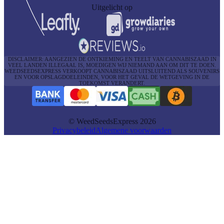
Uitgelicht op
DISCLAIMER: AANGEZIEN DE ONTKIEMING EN TEELT VAN CANNABISZAAD IN
VEEL LANDEN ILLEGAAL IS, MOEDIGEN WIJ NIEMAND AAN OM DIT TE DOEN.
WEEDSEEDSEXPRESS VERKOOPT CANNABISZAAD UITSLUITEND ALS SOUVENIRS
EN VOOR OPSLAGDOELEINDEN, VOOR HET GEVAL DE WETGEVING IN DE
TOEKOMST VERANDERT.
© WeedSeedsExpress 2026
Privacybeleid
Algemene voorwaarden