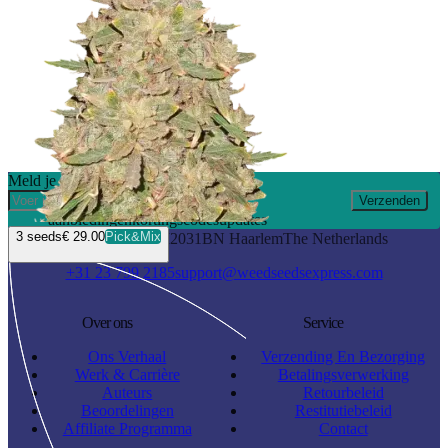
Meld je aan en ontvang 10% korting
Verzenden
aanbiedingen
kortingscodes
updates
3
seeds
€ 29.00
Pick&Mix
Waarderweg 19 I
2031BN Haarlem
The Netherlands
+31 23 799 2185
support@weedseedsexpress.com
Over ons
Service
Ons Verhaal
Verzending En Bezorging
Werk & Carrière
Betalingsverwerking
Auteurs
Retourbeleid
Beoordelingen
Restitutiebeleid
Affiliate Programma
Contact