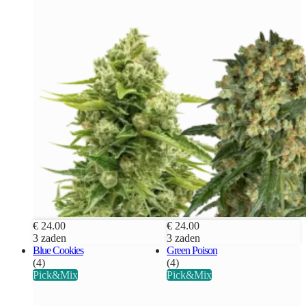
€ 24.00
€ 24.00
3 zaden
3 zaden
Blue Cookies
Green Poison
(4)
(4)
Pick&Mix
Pick&Mix