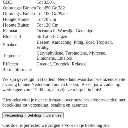
CBD
Tot 0.50%
Opbrengst Binnen
Tot 450 Gr./m2
Opbrengst Buiten
Tot 100 Gr./plant
Hoogte Binnen
Tot 70 Cm
Hoogte Buiten
Tot 120 Cm
Klimaat
Oceanisch, Woestijn, Gematigd
Bloei Tijd
56 Tot 63 Dagen
Bessen, Aardachtig, Pittig, Zoet, Tropisch,
Smaken
Fruitig
Caryophyllene, Terpinolene, Myrcene,
Terpenen
Limonene, Linalool
Effecten
Creatief, Energiek, Relaxed
Bestelinformatie
We zijn gevestigd in Haarlem, Nederland waardoor we razendsnelle
levering binnen Nederland kunnen bieden. Bestel jouw zaden op
werkdagen voor 15:00 uur, dan zijn ze morgen in huis!
Hieronder vind je meer informatie over onze bestelvoorwaarden met
betrekking tot verzending, betaling en garanties.
Verzending
Betaling
Garanties
Ons doel is perfectie: we zorgen ervoor dat je bestelling snel