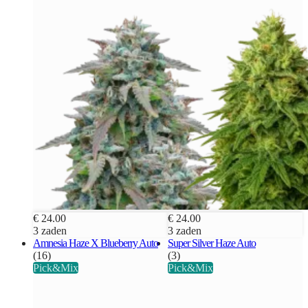
€ 24.00
€ 24.00
3 zaden
3 zaden
Amnesia Haze X Blueberry Auto
Super Silver Haze Auto
(16)
(3)
Pick&Mix
Pick&Mix