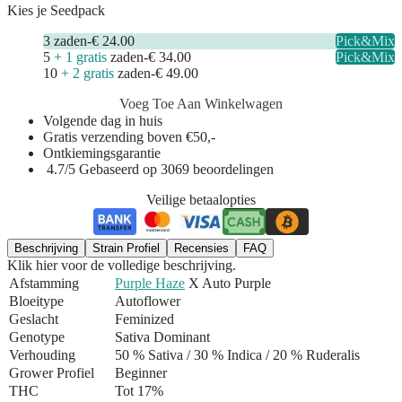
Kies je Seedpack
3
zaden
-
€ 24.00
Pick&Mix
5
+ 1 gratis
zaden
-
€ 34.00
Pick&Mix
10
+ 2 gratis
zaden
-
€ 49.00
Voeg Toe Aan Winkelwagen
Volgende dag in huis
Gratis verzending boven €50,-
Ontkiemingsgarantie
4.7/5 Gebaseerd op 3069 beoordelingen
Veilige betaalopties
Beschrijving
Strain Profiel
Recensies
FAQ
Klik hier voor de volledige beschrijving.
Afstamming
Purple Haze
X Auto Purple
Bloeitype
Autoflower
Geslacht
Feminized
Genotype
Sativa Dominant
Verhouding
50 % Sativa / 30 % Indica
/ 20 % Ruderalis
Grower Profiel
Beginner
THC
Tot 17%