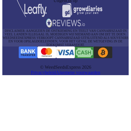
Uitgelicht op
DISCLAIMER: AANGEZIEN DE ONTKIEMING EN TEELT VAN CANNABISZAAD IN
VEEL LANDEN ILLEGAAL IS, MOEDIGEN WIJ NIEMAND AAN OM DIT TE DOEN.
WEEDSEEDSEXPRESS VERKOOPT CANNABISZAAD UITSLUITEND ALS SOUVENIRS
EN VOOR OPSLAGDOELEINDEN, VOOR HET GEVAL DE WETGEVING IN DE
TOEKOMST VERANDERT.
© WeedSeedsExpress 2026
Privacybeleid
Algemene voorwaarden