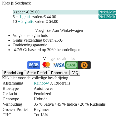
Kies je Seedpack
3
zaden
-
€ 29.00
Pick&Mix
5
+ 1 gratis
zaden
-
€ 44.00
Pick&Mix
10
+ 2 gratis
zaden
-
€ 64.00
Voeg Toe Aan Winkelwagen
Volgende dag in huis
Gratis verzending boven €50,-
Ontkiemingsgarantie
4.7/5 Gebaseerd op 3069 beoordelingen
Veilige betaalopties
Beschrijving
Strain Profiel
Recensies
FAQ
Klik hier voor de volledige beschrijving.
Afstamming
Rainbow
X Ruderalis
Bloeitype
Autoflower
Geslacht
Feminized
Genotype
Hybride
Verhouding
35 % Sativa / 45 % Indica
/ 20 % Ruderalis
Grower Profiel
Beginner
THC
Tot 18%