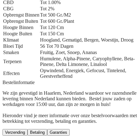
CBD
Tot 1.00%
CBG
Tot 2%
Opbrengst Binnen
Tot 500 Gr./m2
Opbrengst Buiten
Tot 600 Gr./plant
Hoogte Binnen
Tot 120 Cm
Hoogte Buiten
Tot 150 Cm
Klimaat
Hoogland, Gematigd, Bergen, Woestijn, Droog
Bloei Tijd
56 Tot 70 Dagen
Smaken
Fruitig, Zoet, Snoep, Ananas
Humulene, Alpha-Pinene, Caryophyllene, Beta-
Terpenen
Pinene, Delta Limonene, Linalool
Opwindend, Energiek, Gefocust, Tintelend,
Effecten
Geestverheffend
Bestelinformatie
We zijn gevestigd in Haarlem, Nederland waardoor we razendsnelle
levering binnen Nederland kunnen bieden. Bestel jouw zaden op
werkdagen voor 15:00 uur, dan zijn ze morgen in huis!
Hieronder vind je meer informatie over onze bestelvoorwaarden met
betrekking tot verzending, betaling en garanties.
Verzending
Betaling
Garanties