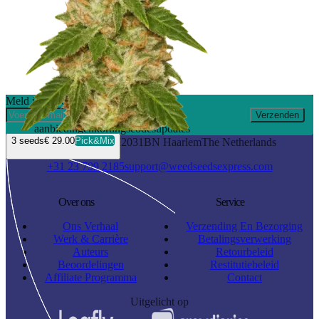
Meld je aan en ontvang 10% korting
Verzenden
aanbiedingen
kortingscodes
updates
3
seeds
€ 29.00
Pick&Mix
Waarderweg 19 I
2031BN Haarlem
The Netherlands
+31 23 799 2185
support@weedseedsexpress.com
Over ons
Service
Ons Verhaal
Verzending En Bezorging
Werk & Carrière
Betalingsverwerking
Auteurs
Retourbeleid
Beoordelingen
Restitutiebeleid
Affiliate Programma
Contact
Uitgelicht op