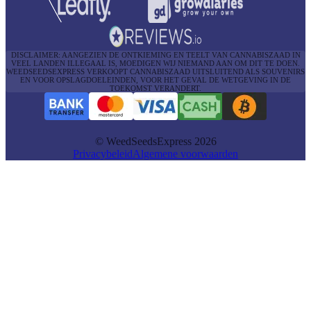
DISCLAIMER: AANGEZIEN DE ONTKIEMING EN TEELT VAN CANNABISZAAD IN
VEEL LANDEN ILLEGAAL IS, MOEDIGEN WIJ NIEMAND AAN OM DIT TE DOEN.
WEEDSEEDSEXPRESS VERKOOPT CANNABISZAAD UITSLUITEND ALS SOUVENIRS
EN VOOR OPSLAGDOELEINDEN, VOOR HET GEVAL DE WETGEVING IN DE
TOEKOMST VERANDERT.
© WeedSeedsExpress 2026
Privacybeleid
Algemene voorwaarden