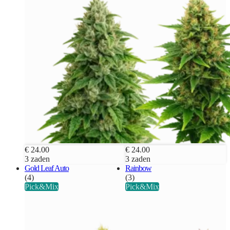
€ 24.00
€ 24.00
3 zaden
3 zaden
Gold Leaf Auto
Rainbow
(4)
(3)
Pick&Mix
Pick&Mix