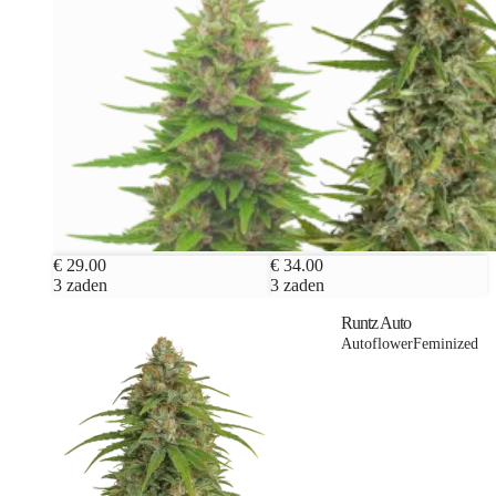
€ 29.00
€ 34.00
3 zaden
3 zaden
Runtz Auto
Autoflower
Feminized