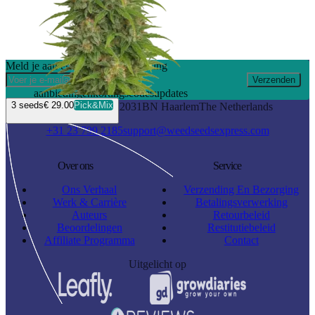
Meld je aan en ontvang 10% korting
Verzenden
aanbiedingen
kortingscodes
updates
3
seeds
€ 29.00
Pick&Mix
Waarderweg 19 I
2031BN Haarlem
The Netherlands
+31 23 799 2185
support@weedseedsexpress.com
Over ons
Service
Ons Verhaal
Verzending En Bezorging
Werk & Carrière
Betalingsverwerking
Auteurs
Retourbeleid
Beoordelingen
Restitutiebeleid
Affiliate Programma
Contact
Uitgelicht op