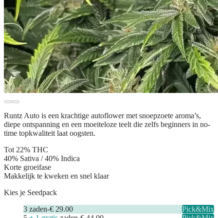
Runtz Auto is een krachtige autoflower met snoepzoete aroma’s,
diepe ontspanning en een moeiteloze teelt die zelfs beginners in no-
time topkwaliteit laat oogsten.
Tot 22% THC
40% Sativa / 40% Indica
Korte groeifase
Makkelijk te kweken en snel klaar
Kies je Seedpack
3
zaden
-
€ 29.00
Pick&Mix
5
+ 1 gratis
zaden
-
€ 44.00
Pick&Mix