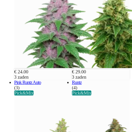
€ 24.00
€ 29.00
3 zaden
3 zaden
Pink Runtz Auto
Runtz
(3)
(4)
Pick&Mix
Pick&Mix