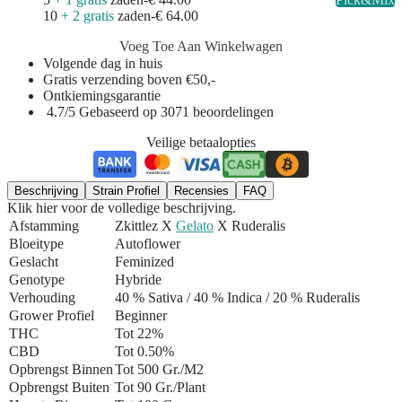
10
+ 2 gratis
zaden
-
€ 64.00
Voeg Toe Aan Winkelwagen
Volgende dag in huis
Gratis verzending boven €50,-
Ontkiemingsgarantie
4.7/5 Gebaseerd op 3071 beoordelingen
Veilige betaalopties
Beschrijving
Strain Profiel
Recensies
FAQ
Klik hier voor de volledige beschrijving.
Afstamming
Zkittlez X
Gelato
X Ruderalis
Bloeitype
Autoflower
Geslacht
Feminized
Genotype
Hybride
Verhouding
40 % Sativa / 40 % Indica
/ 20 % Ruderalis
Grower Profiel
Beginner
THC
Tot 22%
CBD
Tot 0.50%
Opbrengst Binnen
Tot 500 Gr./m2
Opbrengst Buiten
Tot 90 Gr./plant