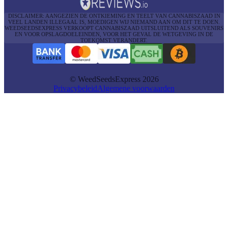
DISCLAIMER: AANGEZIEN DE ONTKIEMING EN TEELT VAN CANNABISZAAD IN
VEEL LANDEN ILLEGAAL IS, MOEDIGEN WIJ NIEMAND AAN OM DIT TE DOEN.
WEEDSEEDSEXPRESS VERKOOPT CANNABISZAAD UITSLUITEND ALS SOUVENIRS
EN VOOR OPSLAGDOELEINDEN, VOOR HET GEVAL DE WETGEVING IN DE
TOEKOMST VERANDERT.
© WeedSeedsExpress 2026
Privacybeleid
Algemene voorwaarden