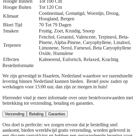
Hoogte Binnen
Tot 100 Cm
Hoogte Buiten
Tot 120 Cm
Continentaal, Gematigd, Woestijn, Droog,
Klimaat
Hoogland, Bergen
Bloei Tijd
70 Tot 79 Dagen
Smaken
Fruitig, Zoet, Kruidig, Snoep
Fenchol, Geraniol, Valencene, Terpineol, Beta-
Pinene, Alpha-Pinene, Caryophyllene, Linalool,
Terpenen
Limonene, Nerol, Farnesol, Beta Caryophyllene
Oxide, Humulene
Effecten
Kalmerend, Euforisch, Relaxed, Krachtig
Bestelinformatie
We zijn gevestigd in Haarlem, Nederland waardoor we razendsnelle
levering binnen Nederland kunnen bieden. Bestel jouw zaden op
werkdagen voor 15:00 uur, dan zijn ze morgen in huis!
Hieronder vind je meer informatie over onze bestelvoorwaarden met
betrekking tot verzending, betaling en garanties.
Verzending
Betaling
Garanties
Ons doel is perfectie: we zorgen ervoor dat je bestelling snel
aankomt, bieden wereldwijd gratis verzending, worden geleverd in
een discrete verpakking en hebben een gegarandeerde levering voor