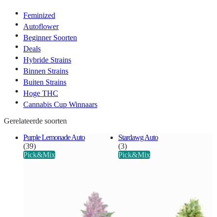
Feminized
Autoflower
Beginner Soorten
Deals
Hybride Strains
Binnen Strains
Buiten Strains
Hoge THC
Cannabis Cup Winnaars
Gerelateerde soorten
Purple Lemonade Auto
Stardawg Auto
(39)
(3)
Pick&Mix
Pick&Mix