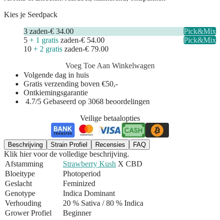
Kies je Seedpack
3
zaden
-
€ 34.00
Pick&Mix
5
+ 1 gratis
zaden
-
€ 54.00
Pick&Mix
10
+ 2 gratis
zaden
-
€ 79.00
Voeg Toe Aan Winkelwagen
Volgende dag in huis
Gratis verzending boven €50,-
Ontkiemingsgarantie
4.7/5 Gebaseerd op 3068 beoordelingen
Veilige betaalopties
Beschrijving
Strain Profiel
Recensies
FAQ
Klik hier voor de volledige beschrijving.
Afstamming
Strawberry Kush
X CBD
Bloeitype
Photoperiod
Geslacht
Feminized
Genotype
Indica Dominant
Verhouding
20 % Sativa / 80 % Indica
Grower Profiel
Beginner