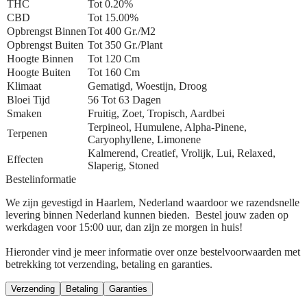
THC
Tot 0.20%
CBD
Tot 15.00%
Opbrengst Binnen
Tot 400 Gr./m2
Opbrengst Buiten
Tot 350 Gr./plant
Hoogte Binnen
Tot 120 Cm
Hoogte Buiten
Tot 160 Cm
Klimaat
Gematigd, Woestijn, Droog
Bloei Tijd
56 Tot 63 Dagen
Smaken
Fruitig, Zoet, Tropisch, Aardbei
Terpineol, Humulene, Alpha-Pinene,
Terpenen
Caryophyllene, Limonene
Kalmerend, Creatief, Vrolijk, Lui, Relaxed,
Effecten
Slaperig, Stoned
Bestelinformatie
We zijn gevestigd in Haarlem, Nederland waardoor we razendsnelle
levering binnen Nederland kunnen bieden. Bestel jouw zaden op
werkdagen voor 15:00 uur, dan zijn ze morgen in huis!
Hieronder vind je meer informatie over onze bestelvoorwaarden met
betrekking tot verzending, betaling en garanties.
Verzending
Betaling
Garanties