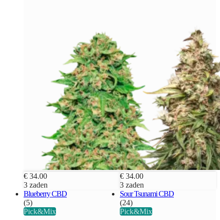
€ 34.00
€ 34.00
3 zaden
3 zaden
Blueberry CBD
Sour Tsunami CBD
(5)
(24)
Pick&Mix
Pick&Mix