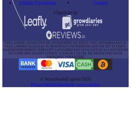
Affiliate Programma
Contact
Uitgelicht op
DISCLAIMER: AANGEZIEN DE ONTKIEMING EN TEELT VAN CANNABISZAAD IN
VEEL LANDEN ILLEGAAL IS, MOEDIGEN WIJ NIEMAND AAN OM DIT TE DOEN.
WEEDSEEDSEXPRESS VERKOOPT CANNABISZAAD UITSLUITEND ALS SOUVENIRS
EN VOOR OPSLAGDOELEINDEN, VOOR HET GEVAL DE WETGEVING IN DE
TOEKOMST VERANDERT.
© WeedSeedsExpress 2026
Privacybeleid
Algemene voorwaarden