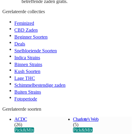
betreffende zaden gratis.
Gerelateerde collecties
Feminized
CBD Zaden
Beginner Soorten
Deals
Snelbloeiende Soorten
Indica Strains
Binnen Strains
Kush Soorten
Lage THC
Schimmelbestendige zaden
Buiten Strains
Fotoperiode
Gerelateerde soorten
ACDC
Charlotte's Web
(26)
(5)
Pick&Mix
Pick&Mix