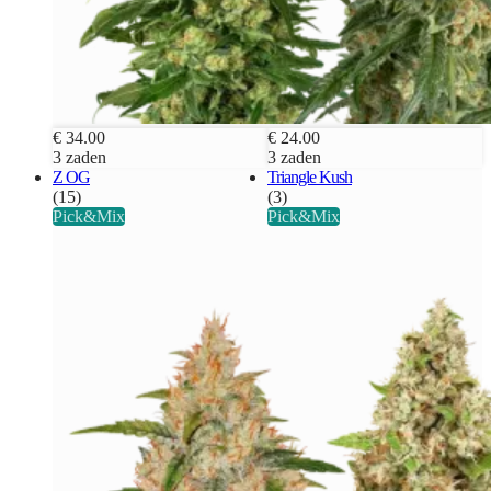
€ 34.00
€ 24.00
3 zaden
3 zaden
Z OG
Triangle Kush
(15)
(3)
Pick&Mix
Pick&Mix