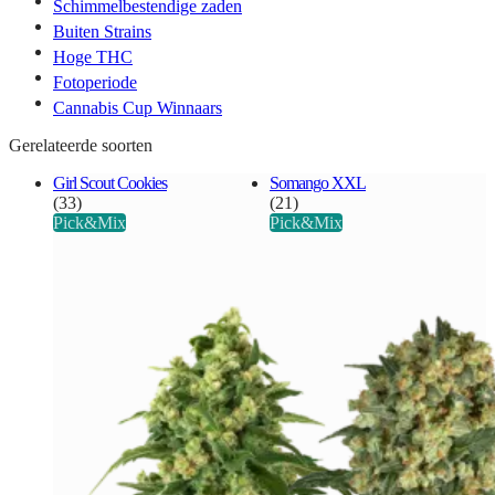
Schimmelbestendige zaden
Buiten Strains
Hoge THC
Fotoperiode
Cannabis Cup Winnaars
Gerelateerde soorten
Girl Scout Cookies
Somango XXL
(33)
(21)
Pick&Mix
Pick&Mix