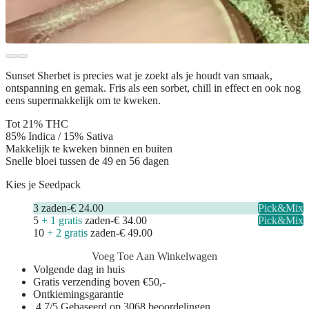
Sunset Sherbet is precies wat je zoekt als je houdt van smaak,
ontspanning en gemak. Fris als een sorbet, chill in effect en ook nog
eens supermakkelijk om te kweken.
Tot 21% THC
85% Indica / 15% Sativa
Makkelijk te kweken binnen en buiten
Snelle bloei tussen de 49 en 56 dagen
Kies je Seedpack
3
zaden
-
€ 24.00
Pick&Mix
5
+ 1 gratis
zaden
-
€ 34.00
Pick&Mix
10
+ 2 gratis
zaden
-
€ 49.00
Voeg Toe Aan Winkelwagen
Volgende dag in huis
Gratis verzending boven €50,-
Ontkiemingsgarantie
4.7/5 Gebaseerd op 3068 beoordelingen