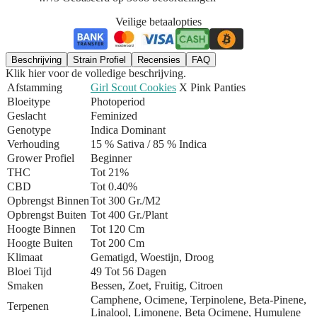
Veilige betaalopties
Beschrijving
Strain Profiel
Recensies
FAQ
Klik hier voor de volledige beschrijving.
Afstamming
Girl Scout Cookies
X Pink Panties
Bloeitype
Photoperiod
Geslacht
Feminized
Genotype
Indica Dominant
Verhouding
15 % Sativa / 85 % Indica
Grower Profiel
Beginner
THC
Tot 21%
CBD
Tot 0.40%
Opbrengst Binnen
Tot 300 Gr./m2
Opbrengst Buiten
Tot 400 Gr./plant
Hoogte Binnen
Tot 120 Cm
Hoogte Buiten
Tot 200 Cm
Klimaat
Gematigd, Woestijn, Droog
Bloei Tijd
49 Tot 56 Dagen
Smaken
Bessen, Zoet, Fruitig, Citroen
Camphene, Ocimene, Terpinolene, Beta-Pinene,
Terpenen
Linalool, Limonene, Beta Ocimene, Humulene