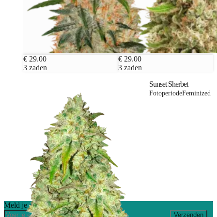
€ 29.00
€ 29.00
3 zaden
3 zaden
Sunset Sherbet
Fotoperiode
Feminized
Meld je aan en ontvang 10% korting
Verzenden