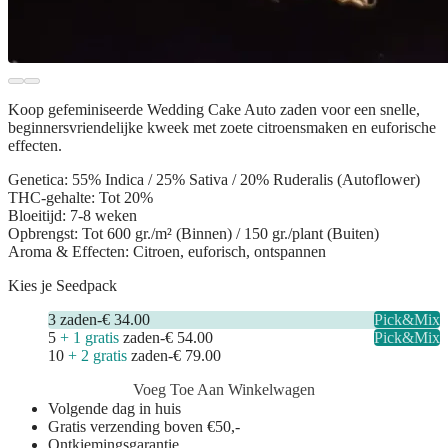
Koop gefeminiseerde
Wedding Cake Auto zaden
voor een snelle,
beginnersvriendelijke kweek met zoete citroensmaken en euforische
effecten.
Genetica:
55% Indica / 25% Sativa / 20% Ruderalis (Autoflower)
THC-gehalte:
Tot 20%
Bloeitijd:
7-8 weken
Opbrengst:
Tot 600 gr./m² (Binnen) / 150 gr./plant (Buiten)
Aroma & Effecten:
Citroen, euforisch, ontspannen
Kies je Seedpack
3
zaden
-
€ 34.00
Pick&Mix
5
+ 1 gratis
zaden
-
€ 54.00
Pick&Mix
10
+ 2 gratis
zaden
-
€ 79.00
Voeg Toe Aan Winkelwagen
Volgende dag in huis
Gratis verzending boven €50,-
Ontkiemingsgarantie