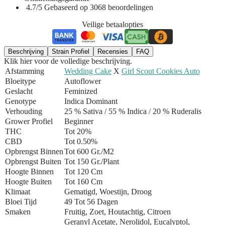
4.7/5 Gebaseerd op 3068 beoordelingen
Veilige betaalopties
Beschrijving
Strain Profiel
Recensies
FAQ
Klik hier voor de volledige beschrijving.
Afstamming
Wedding Cake
X
Girl Scout Cookies Auto
Bloeitype
Autoflower
Geslacht
Feminized
Genotype
Indica Dominant
Verhouding
25 % Sativa / 55 % Indica
/ 20 % Ruderalis
Grower Profiel
Beginner
THC
Tot 20%
CBD
Tot 0.50%
Opbrengst Binnen
Tot 600 Gr./m2
Opbrengst Buiten
Tot 150 Gr./plant
Hoogte Binnen
Tot 120 Cm
Hoogte Buiten
Tot 160 Cm
Klimaat
Gematigd, Woestijn, Droog
Bloei Tijd
49 Tot 56 Dagen
Smaken
Fruitig, Zoet, Houtachtig, Citroen
Geranyl Acetate, Nerolidol, Eucalyptol,