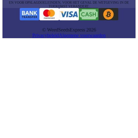
EN VOOR OPSLAGDOELEINDEN, VOOR HET GEVAL DE WETGEVING IN DE
TOEKOMST VERANDERT.
© WeedSeedsExpress 2026
Privacybeleid
Algemene voorwaarden