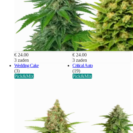
€ 24.00
€ 24.00
3 zaden
3 zaden
Wedding Cake
Critical Auto
(3)
(19)
Pick&Mix
Pick&Mix