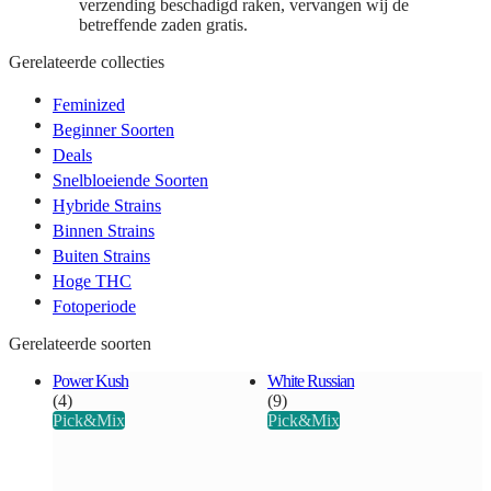
verzending beschadigd raken, vervangen wij de
betreffende zaden gratis.
Gerelateerde collecties
Feminized
Beginner Soorten
Deals
Snelbloeiende Soorten
Hybride Strains
Binnen Strains
Buiten Strains
Hoge THC
Fotoperiode
Gerelateerde soorten
Power Kush
White Russian
(4)
(9)
Pick&Mix
Pick&Mix