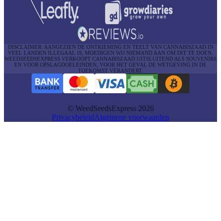
DISCLAIMER: AANGEZIEN DE ONTKIEMING EN TEELT VAN CANNABISZAAD IN
VEEL LANDEN ILLEGAAL IS, MOEDIGEN WIJ NIEMAND AAN OM DIT TE DOEN.
WEEDSEEDSEXPRESS VERKOOPT CANNABISZAAD UITSLUITEND ALS SOUVENIRS
EN VOOR OPSLAGDOELEINDEN, VOOR HET GEVAL DE WETGEVING IN DE
TOEKOMST VERANDERT.
© WeedSeedsExpress 2026
Privacybeleid
Algemene voorwaarden