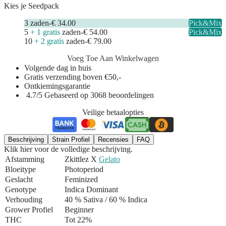
Kies je Seedpack
3
zaden
-
€ 34.00
Pick&Mix
5
+ 1 gratis
zaden
-
€ 54.00
Pick&Mix
10
+ 2 gratis
zaden
-
€ 79.00
Voeg Toe Aan Winkelwagen
Volgende dag in huis
Gratis verzending boven €50,-
Ontkiemingsgarantie
4.7/5 Gebaseerd op 3068 beoordelingen
Veilige betaalopties
Beschrijving
Strain Profiel
Recensies
FAQ
Klik hier voor de volledige beschrijving.
Afstamming
Zkittlez X
Gelato
Bloeitype
Photoperiod
Geslacht
Feminized
Genotype
Indica Dominant
Verhouding
40 % Sativa / 60 % Indica
Grower Profiel
Beginner
THC
Tot 22%