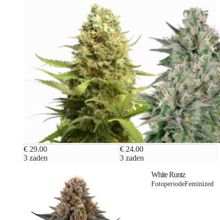
€ 29.00
€ 24.00
3 zaden
3 zaden
White Runtz
Fotoperiode
Feminized