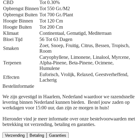
CBD
Tot 0.30%
Opbrengst Binnen
Tot 550 Gr./m2
Opbrengst Buiten
Tot 700 Gr./plant
Hoogte Binnen
Tot 120 Cm
Hoogte Buiten
Tot 200 Cm
Klimaat
Continentaal, Gematigd, Mediterraan
Bloei Tijd
56 Tot 63 Dagen
Zoet, Snoep, Fruitig, Citrus, Bessen, Tropisch,
Smaken
Room
Caryophyllene, Limonene, Linalool, Myrcene,
Terpenen
Alpha-Pinene, Beta-Pinene, Ocimene,
Humulene
Euforisch, Vrolijk, Relaxed, Geestverheffend,
Effecten
Lacherig
Bestelinformatie
We zijn gevestigd in Haarlem, Nederland waardoor we razendsnelle
levering binnen Nederland kunnen bieden. Bestel jouw zaden op
werkdagen voor 15:00 uur, dan zijn ze morgen in huis!
Hieronder vind je meer informatie over onze bestelvoorwaarden met
betrekking tot verzending, betaling en garanties.
Verzending
Betaling
Garanties