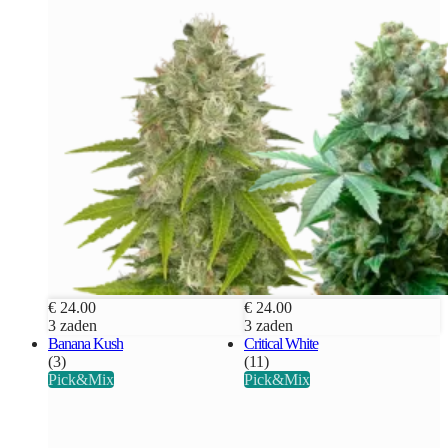
€ 24.00
€ 24.00
3 zaden
3 zaden
Banana Kush
Critical White
(3)
(11)
Pick&Mix
Pick&Mix