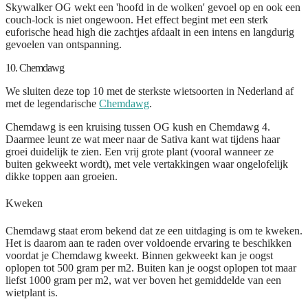
Skywalker OG wekt een 'hoofd in de wolken' gevoel op en ook een
couch-lock is niet ongewoon. Het effect begint met een sterk
euforische head high die zachtjes afdaalt in een intens en langdurig
gevoelen van ontspanning.
10. Chemdawg
We sluiten deze top 10 met de sterkste wietsoorten in Nederland af
met de legendarische
Chemdawg
.
Chemdawg is een kruising tussen OG kush en Chemdawg 4.
Daarmee leunt ze wat meer naar de Sativa kant wat tijdens haar
groei duidelijk te zien. Een vrij grote plant (vooral wanneer ze
buiten gekweekt wordt), met vele vertakkingen waar ongelofelijk
dikke toppen aan groeien.
Kweken
Chemdawg staat erom bekend dat ze een uitdaging is om te kweken.
Het is daarom aan te raden over voldoende ervaring te beschikken
voordat je Chemdawg kweekt. Binnen gekweekt kan je oogst
oplopen tot 500 gram per m2. Buiten kan je oogst oplopen tot maar
liefst 1000 gram per m2, wat ver boven het gemiddelde van een
wietplant is.