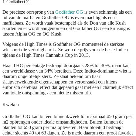
1. Godfather OG
De precieze oorsprong van
Godfather OG
is even schimmig als een
lid van de maffia en Godfather OG is even machtig als een
maffiabaas. Ze wordt vaak bestempeld als de Don van alle Kush
soorten en er wordt aangenomen dat Godfather OG een kruising is
tussen Alpha OG en OG Kush.
Volgens de High Times is Godfather OG momenteel de sterkste
wietsoort die verkrijgbaar is. Ze won de prijs voor de beste Indica
tijdens de High Times Cannabis Cup in 2013.
Haar THC percentage bedraagt doorgaans 28% tot 30%, maar kan
een wereldklasse van 34% bereiken. Deze Indica-dominante wiet is
daarom ongelofelijk sterk. Ze staat bekend om haar
slaapverwekkende eigenschappen en veroorzaakt een intens
euforisch cerebraal effect dat gepaard gaat met een lichamelijk effect
van totale ontspanning - een niet te missen trip.
Kweken
Godfather OG kan bij een binnenkweek tot maximaal 450 gram per
m2 opbrengen onder ideale omstandigheden. Buiten kunnen de
planten tot 650 gram per m2 opleveren. Haar bloeitijd bedraagt
echter slechts 49 tot 63 dagen. Ze is mede daarom een groot favoriet