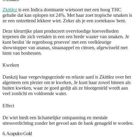
Zkittlez
is een Indica dominante wietsoort met een hoog THC
gehalte dat kan oplopen tot 24%. Met haar zoet tropische smaken is
ze een ontzettend lekkere wiet. Zeker als je een zoetekauw bent.
Deze kleurrijke plant produceert overvloedige hoeveelheden
terpenen die zich vertalen in een een brede waaier van smaken. Je
kunt beslist 'de regenboog proeven' met een veelkleurige
showstopper van ananas, sinaasappel en citroen, afgewisseld met
hints van bosbessen.
Kweken
Dankzij haar vergevingsgezinde en relaxte aard is Zkittlez over het
algemeen een plezier om te kweken, Je kunt haar zowel binnen als
buiten kweken, waar ze goed gedijt als ze blootgesteld wordt aan
veel zonlicht en voldoende water.
Effect
De wiet biedt een lichamelijke ontspanning en mentale
stressverlichting zonder het gevoel aan de bank genageld te worden.
6. Acapulco Gold