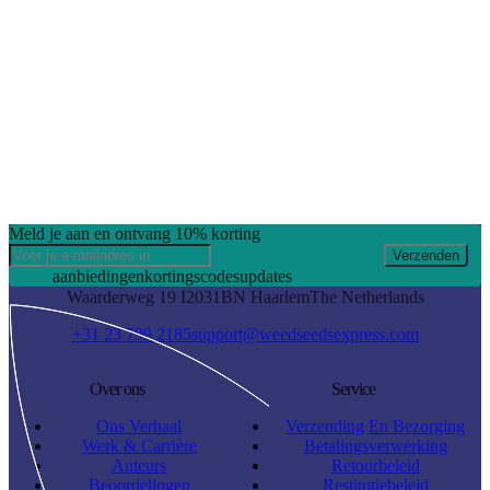
Meld je aan en ontvang 10% korting
Verzenden
aanbiedingen
kortingscodes
updates
Waarderweg 19 I
2031BN Haarlem
The Netherlands
+31 23 799 2185
support@weedseedsexpress.com
Over ons
Service
Ons Verhaal
Verzending En Bezorging
Werk & Carrière
Betalingsverwerking
Auteurs
Retourbeleid
Beoordelingen
Restitutiebeleid