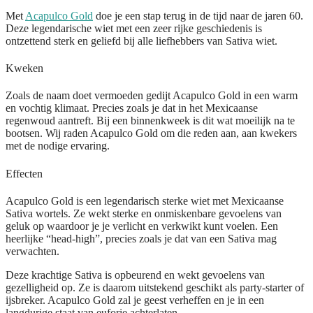
Met
Acapulco Gold
doe je een stap terug in de tijd naar de jaren 60.
Deze legendarische wiet met een zeer rijke geschiedenis is
ontzettend sterk en geliefd bij alle liefhebbers van Sativa wiet.
Kweken
Zoals de naam doet vermoeden gedijt Acapulco Gold in een warm
en vochtig klimaat. Precies zoals je dat in het Mexicaanse
regenwoud aantreft. Bij een binnenkweek is dit wat moeilijk na te
bootsen. Wij raden Acapulco Gold om die reden aan, aan kwekers
met de nodige ervaring.
Effecten
Acapulco Gold is een legendarisch sterke wiet met Mexicaanse
Sativa wortels. Ze wekt sterke en onmiskenbare gevoelens van
geluk op waardoor je je verlicht en verkwikt kunt voelen. Een
heerlijke “head-high”, precies zoals je dat van een Sativa mag
verwachten.
Deze krachtige Sativa is opbeurend en wekt gevoelens van
gezelligheid op. Ze is daarom uitstekend geschikt als party-starter of
ijsbreker. Acapulco Gold zal je geest verheffen en je in een
langdurige staat van euforie achterlaten.