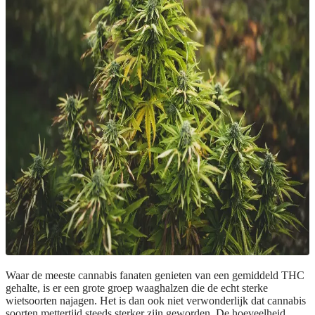
Waar de meeste cannabis fanaten genieten van een gemiddeld THC
gehalte, is er een grote groep waaghalzen die de echt sterke
wietsoorten najagen. Het is dan ook niet verwonderlijk dat cannabis
soorten mettertijd steeds sterker zijn geworden. De hoeveelheid