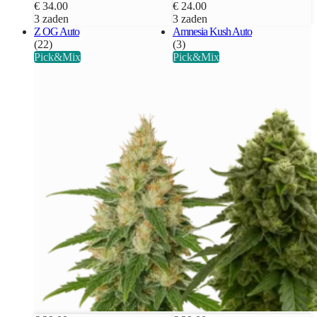
€ 34.00
€ 24.00
3 zaden
3 zaden
Z OG Auto
Amnesia Kush Auto
(22)
(3)
Pick&Mix
Pick&Mix