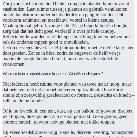
Zorg voor luchtcirculatie.
Dichte, compacte planten kunnen vocht
vasthouden. Laat ruimte tussen je planten en gebruik ventilatoren
om de luchtstroom onder het bladerdek op gang te houden. Dit
voorkomt schimmel en meeldauw, vooral in kleine setups.
Maak optimaal gebruik van je licht.
Als je beperkt bent in hoogte,
zorg dan dat het licht goed verdeeld is over je hele canopy.
Reflecterende wanden of zijdelingse belichting kunnen helpen om
ook de onderste toppen goed te ontwikkelen.
Let op de vegetatieve fase.
Bij fotoperioden moet je niet te lang laten
doorgroeien. Zet ze in bloei zodra ze ongeveer de helft van je
maximale hoogte hebben bereikt, om onverwachte stretch te
voorkomen.
Waarom korte cannabiszaden kopen bij WeedSeedsExpress?
Niet iedereen heeft ruimte voor planten van twee meter hoog, maar
dat betekent niet dat je moet inleveren op kwaliteit. Onze korte
strains zijn zorgvuldig geselecteerd op formaat, prestaties en kracht –
zelfs in kleine ruimtes.
Of je nu kweekt in een tent, kast, op een balkon of gewoon discreet
wilt blijven, deze planten zijn ervoor gemaakt. Geen gedoe, geen
extreme stretch, gewoon stevige planten met dikke toppen.
Bij WeedSeedsExpress krijg je snelle, discrete levering, bonuszaden