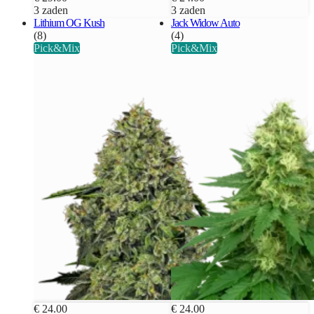
3 zaden
3 zaden
Lithium OG Kush
Jack Widow Auto
(8)
(4)
Pick&Mix
Pick&Mix
€ 24.00
€ 24.00