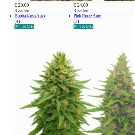
€ 29.00
€ 24.00
3 zaden
3 zaden
Bubba Kush Auto
Pink Runtz Auto
(4)
(3)
Pick&Mix
Pick&Mix