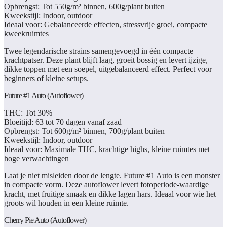
Opbrengst:
Tot 550g/m² binnen, 600g/plant buiten
Kweekstijl:
Indoor, outdoor
Ideaal voor:
Gebalanceerde effecten, stressvrije groei, compacte
kweekruimtes
Twee legendarische strains samengevoegd in één compacte
krachtpatser. Deze plant blijft laag, groeit bossig en levert ijzige,
dikke toppen met een soepel, uitgebalanceerd effect. Perfect voor
beginners of kleine setups.
Future #1 Auto (Autoflower)
THC:
Tot 30%
Bloeitijd:
63 tot 70 dagen vanaf zaad
Opbrengst:
Tot 600g/m² binnen, 700g/plant buiten
Kweekstijl:
Indoor, outdoor
Ideaal voor:
Maximale THC, krachtige highs, kleine ruimtes met
hoge verwachtingen
Laat je niet misleiden door de lengte. Future #1 Auto is een monster
in compacte vorm. Deze autoflower levert fotoperiode-waardige
kracht, met fruitige smaak en dikke lagen hars. Ideaal voor wie het
groots wil houden in een kleine ruimte.
Cherry Pie Auto (Autoflower)