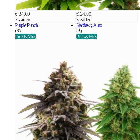
€ 34.00
€ 24.00
3 zaden
3 zaden
Purple Punch
Stardawg Auto
(6)
(3)
Pick&Mix
Pick&Mix