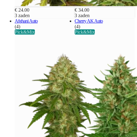
€ 24.00
€ 34.00
3 zaden
3 zaden
Afghani Auto
Cherry AK Auto
(4)
(4)
Pick&Mix
Pick&Mix