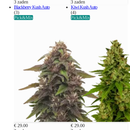
3 zaden
3 zaden
Blackberry Kush Auto
Kiwi Kush Auto
(3)
(4)
Pick&Mix
Pick&Mix
€ 29.00
€ 29.00