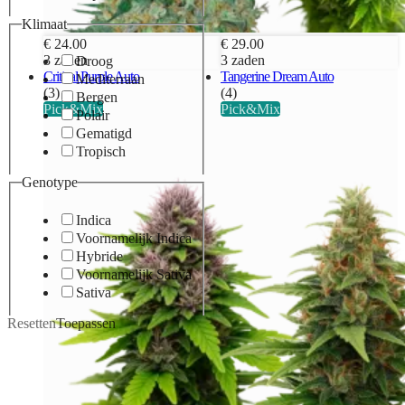
Klimaat
€ 24.00
€ 29.00
3 zaden
3 zaden
Droog
Critical Purple Auto
Tangerine Dream Auto
Mediterraan
(3)
(4)
Bergen
Pick&Mix
Pick&Mix
Polair
Gematigd
Tropisch
Genotype
Indica
Voornamelijk Indica
Hybride
Voornamelijk Sativa
Sativa
Resetten
Toepassen