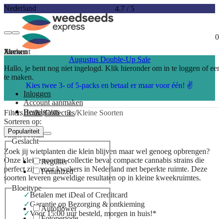
Nederland
4.7
/
5
0
Account
Menu
Zoeken
Augustus Double-Up Sale
Hallo, je bent nog niet ingelogd. Klik hieronder om in te loggen of e
te maken.
Kies twee 3- of 5-packs en betaal er maar voor één! ✌️
Inloggen
Account aanmaken
Bestelstatus
Filters
Home
Collecties
Kleine Soorten
Sorteren op:
Populariteit
Kleine Soorten
Geslacht
Zoek jij wietplanten die klein blijven maar wel genoeg opbrengen?
Onze kleine soorten collectie bevat compacte cannabis strains die
Regulier
perfect zijn voor kwekers in Nederland met beperkte ruimte. Deze
Feminized
soorten leveren geweldige resultaten op in kleine kweekruimtes.
Bloeitype
Betalen met iDeal of Creditcard
Garantie op Bezorging & ontkieming
Autoflower
Voor 15:00 uur besteld, morgen in huis!*
Fotoperiode