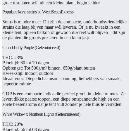
grote resultaten wilt uit een kleine plant, begin je hier.
Populaire korte strains bij WeedSeedsExpress
Soms is minder meer. Dit zijn de compacte, onderhoudsvriendelijke
strains die laag blijven maar wél leveren. Of je nu kweekt in een
kleine tent, op een balkon of gewoon discreet wilt blijven – dit zijn
de planten die groots presteren in een klein jasje.
Granddaddy Purple (Gefeminiseerd)
THC:
23%
Bloeitijd:
60 tot 70 dagen
Opbrengst:
Tot 500g/m² binnen, 650g/plant buiten
Kweekstijl:
Indoor, outdoor
Ideaal voor:
Diepe lichaamsontspanning, liefhebbers van smaak,
beperkte ruimte
GDP is een compacte indica die perfect groeit in kleine ruimtes. Ze
levert dikke paarse toppen, een diepe ontspannende high en een
zoete bessenaroma dat je tent vult zonder je hele huis te verraden.
White Widow x Northern Lights (Gefeminiseerd)
THC:
20%
Bloeitijd:
56 tot 63 dagen