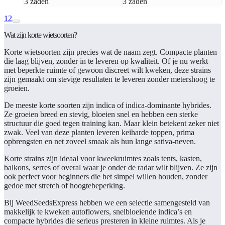
3 zaden
3 zaden
1
2
Wat zijn korte wietsoorten?
Korte wietsoorten zijn precies wat de naam zegt. Compacte planten
die laag blijven, zonder in te leveren op kwaliteit. Of je nu werkt
met beperkte ruimte of gewoon discreet wilt kweken, deze strains
zijn gemaakt om stevige resultaten te leveren zonder metershoog te
groeien.
De meeste korte soorten zijn indica of indica-dominante hybrides.
Ze groeien breed en stevig, bloeien snel en hebben een sterke
structuur die goed tegen training kan. Maar klein betekent zeker niet
zwak. Veel van deze planten leveren keiharde toppen, prima
opbrengsten en net zoveel smaak als hun lange sativa-neven.
Korte strains zijn ideaal voor kweekruimtes zoals tents, kasten,
balkons, serres of overal waar je onder de radar wilt blijven. Ze zijn
ook perfect voor beginners die het simpel willen houden, zonder
gedoe met stretch of hoogtebeperking.
Bij WeedSeedsExpress hebben we een selectie samengesteld van
makkelijk te kweken autoflowers, snelbloeiende indica’s en
compacte hybrides die serieus presteren in kleine ruimtes. Als je