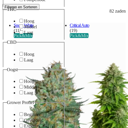
Filteren en Sorteren
THC
82 zaden
Hoog
Snow White
Critical Auto
Middel
(11)
(19)
Laag
Pick&Mix
Pick&Mix
CBD
Hoog
Laag
Oogst
Hoog
Middel
Laag
Grower Profiel
Beginner
Gevorderd
Expert