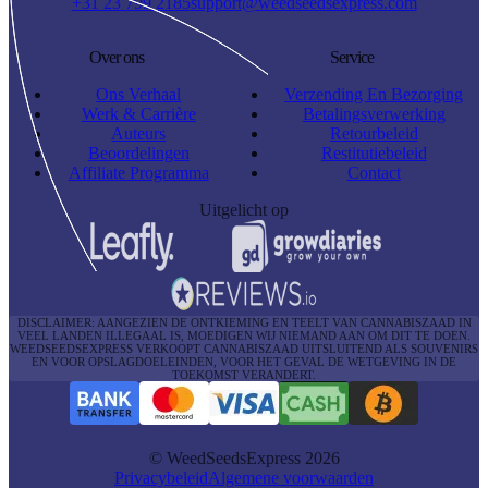
+31 23 799 2185
support@weedseedsexpress.com
Over ons
Service
Ons Verhaal
Verzending En Bezorging
Werk & Carrière
Betalingsverwerking
Auteurs
Retourbeleid
Beoordelingen
Restitutiebeleid
Affiliate Programma
Contact
Uitgelicht op
DISCLAIMER: AANGEZIEN DE ONTKIEMING EN TEELT VAN CANNABISZAAD IN
VEEL LANDEN ILLEGAAL IS, MOEDIGEN WIJ NIEMAND AAN OM DIT TE DOEN.
WEEDSEEDSEXPRESS VERKOOPT CANNABISZAAD UITSLUITEND ALS SOUVENIRS
EN VOOR OPSLAGDOELEINDEN, VOOR HET GEVAL DE WETGEVING IN DE
TOEKOMST VERANDERT.
© WeedSeedsExpress 2026
Privacybeleid
Algemene voorwaarden