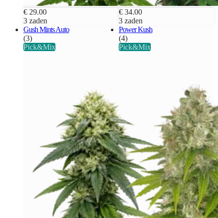
€ 29.00
€ 34.00
3 zaden
3 zaden
Gush Mints Auto
Power Kush
(3)
(4)
Pick&Mix
Pick&Mix