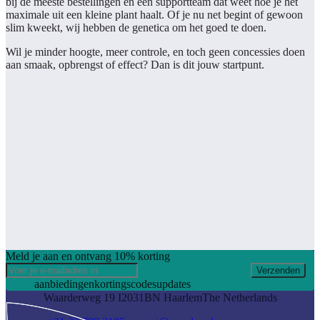
bij de meeste bestellingen en een supportteam dat weet hoe je het
maximale uit een kleine plant haalt. Of je nu net begint of gewoon
slim kweekt, wij hebben de genetica om het goed te doen.
Wil je minder hoogte, meer controle, en toch geen concessies doen
aan smaak, opbrengst of effect? Dan is dit jouw startpunt.
Meld je aan en ontvang 10% korting
Verzenden
aanbiedingen
kortingscodes
updates
Waarderweg 19 I
2031BN Haarlem
The Netherlands