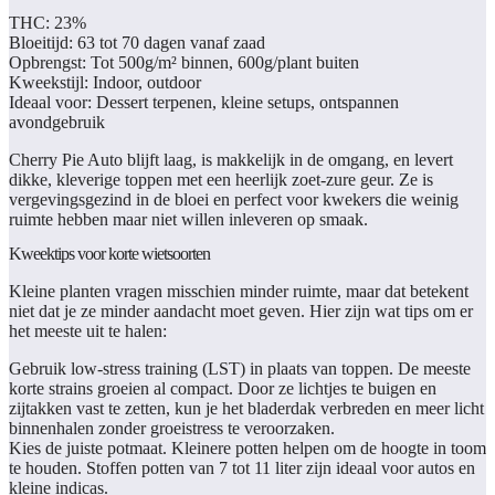
THC:
23%
Bloeitijd:
63 tot 70 dagen vanaf zaad
Opbrengst:
Tot 500g/m² binnen, 600g/plant buiten
Kweekstijl:
Indoor, outdoor
Ideaal voor:
Dessert terpenen, kleine setups, ontspannen
avondgebruik
Cherry Pie Auto blijft laag, is makkelijk in de omgang, en levert
dikke, kleverige toppen met een heerlijk zoet-zure geur. Ze is
vergevingsgezind in de bloei en perfect voor kwekers die weinig
ruimte hebben maar niet willen inleveren op smaak.
Kweektips voor korte wietsoorten
Kleine planten vragen misschien minder ruimte, maar dat betekent
niet dat je ze minder aandacht moet geven. Hier zijn wat tips om er
het meeste uit te halen:
Gebruik low-stress training (LST) in plaats van toppen.
De meeste
korte strains groeien al compact. Door ze lichtjes te buigen en
zijtakken vast te zetten, kun je het bladerdak verbreden en meer licht
binnenhalen zonder groeistress te veroorzaken.
Kies de juiste potmaat.
Kleinere potten helpen om de hoogte in toom
te houden. Stoffen potten van 7 tot 11 liter zijn ideaal voor autos en
kleine indicas.