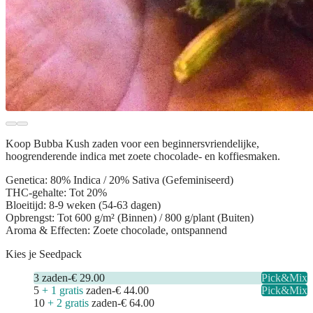
Koop
Bubba Kush zaden
voor een beginnersvriendelijke,
hoogrenderende indica met zoete chocolade- en koffiesmaken.
Genetica:
80% Indica / 20% Sativa (Gefeminiseerd)
THC-gehalte:
Tot 20%
Bloeitijd:
8-9 weken (54-63 dagen)
Opbrengst:
Tot 600 g/m² (Binnen) / 800 g/plant (Buiten)
Aroma & Effecten:
Zoete chocolade, ontspannend
Kies je Seedpack
3
zaden
-
€ 29.00
Pick&Mix
5
+ 1 gratis
zaden
-
€ 44.00
Pick&Mix
10
+ 2 gratis
zaden
-
€ 64.00