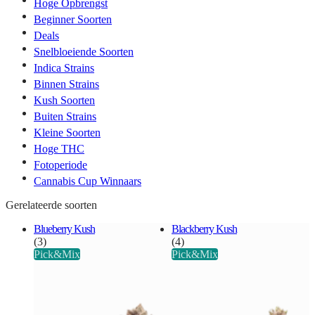
Hoge Opbrengst
Beginner Soorten
Deals
Snelbloeiende Soorten
Indica Strains
Binnen Strains
Kush Soorten
Buiten Strains
Kleine Soorten
Hoge THC
Fotoperiode
Cannabis Cup Winnaars
Gerelateerde soorten
Blueberry Kush
Blackberry Kush
(3)
(4)
Pick&Mix
Pick&Mix