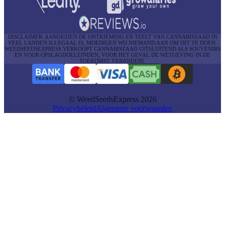
DISCLAIMER: AANGEZIEN DE ONTKIEMING EN TEELT VAN CANNABISZAAD IN
VEEL LANDEN ILLEGAAL IS, MOEDIGEN WIJ NIEMAND AAN OM DIT TE DOEN.
WEEDSEEDSEXPRESS VERKOOPT CANNABISZAAD UITSLUITEND ALS SOUVENIRS
EN VOOR OPSLAGDOELEINDEN, VOOR HET GEVAL DE WETGEVING IN DE
TOEKOMST VERANDERT.
© WeedSeedsExpress 2026
Privacybeleid
Algemene voorwaarden