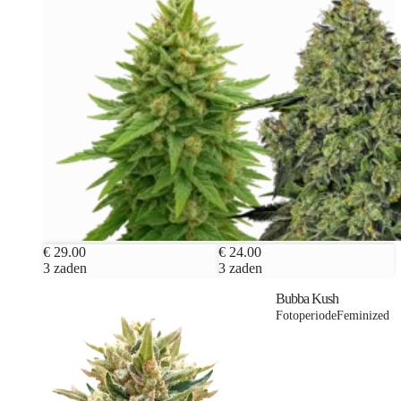
€ 29.00
€ 24.00
3 zaden
3 zaden
Bubba Kush
Fotoperiode
Feminized