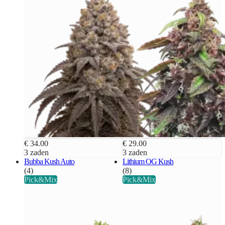
€ 34.00
€ 29.00
3 zaden
3 zaden
Bubba Kush Auto
Lithium OG Kush
(4)
(8)
Pick&Mix
Pick&Mix