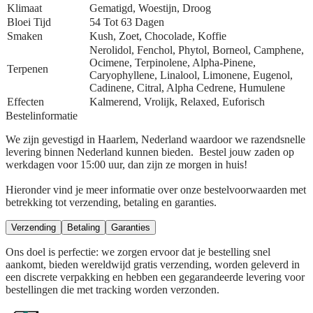
Klimaat
Gematigd, Woestijn, Droog
Bloei Tijd
54 Tot 63 Dagen
Smaken
Kush, Zoet, Chocolade, Koffie
Nerolidol, Fenchol, Phytol, Borneol, Camphene,
Ocimene, Terpinolene, Alpha-Pinene,
Terpenen
Caryophyllene, Linalool, Limonene, Eugenol,
Cadinene, Citral, Alpha Cedrene, Humulene
Effecten
Kalmerend, Vrolijk, Relaxed, Euforisch
Bestelinformatie
We zijn gevestigd in Haarlem, Nederland waardoor we razendsnelle
levering binnen Nederland kunnen bieden. Bestel jouw zaden op
werkdagen voor 15:00 uur, dan zijn ze morgen in huis!
Hieronder vind je meer informatie over onze bestelvoorwaarden met
betrekking tot verzending, betaling en garanties.
Verzending
Betaling
Garanties
Ons doel is perfectie: we zorgen ervoor dat je bestelling snel
aankomt, bieden wereldwijd gratis verzending, worden geleverd in
een discrete verpakking en hebben een gegarandeerde levering voor
bestellingen die met tracking worden verzonden.