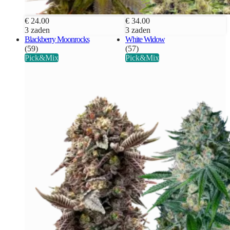
€ 24.00
€ 34.00
3 zaden
3 zaden
Blackberry Moonrocks
White Widow
(59)
(57)
Pick&Mix
Pick&Mix