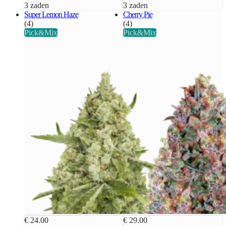
3 zaden
3 zaden
Super Lemon Haze
Cherry Pie
(4)
(4)
Pick&Mix
Pick&Mix
€ 24.00
€ 29.00