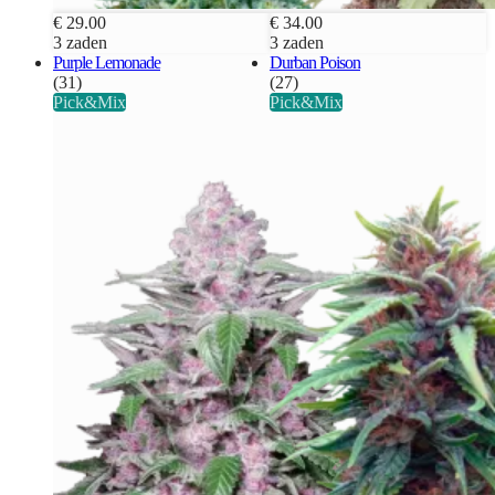
€ 29.00
€ 34.00
3 zaden
3 zaden
Purple Lemonade
Durban Poison
(31)
(27)
Pick&Mix
Pick&Mix