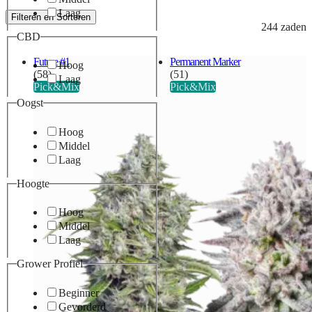
Laag
Filteren en Sorteren
244 zaden
CBD
Future #1
Permanent Marker
Hoog
(58)
(51)
Laag
Pick&Mix
Pick&Mix
Oogst
Hoog
Middel
Laag
Hoogte
Hoog
Middel
Laag
Grower Profiel
Beginner
Gevorderd