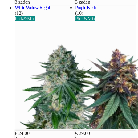
3 zaden
3 zaden
White Widow Regular
Purple Kush
(12)
(10)
Pick&Mix
Pick&Mix
€ 24.00
€ 29.00