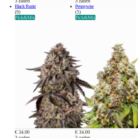
3 zaden
3 zaden
Black Runtz
Pennywise
(9)
(5)
Pick&Mix
Pick&Mix
€ 34.00
€ 34.00
3 zaden
3 zaden