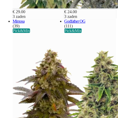
€ 29.00
€ 24.00
3 zaden
3 zaden
Mimosa
Godfather OG
(39)
(111)
Pick&Mix
Pick&Mix