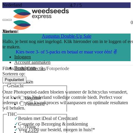
Nederland
4.7
/
5
0
Account
Menu
Zoeken
Augustus Double-Up Sale
Hallo, je bent nog niet ingelogd. Klik hieronder om in te loggen of e
te maken.
Kies twee 3- of 5-packs en betaal er maar voor één! ✌️
Inloggen
Account aanmaken
Bestelstatus
Filters
Home
Collecties
Fotoperiode
Sorteren op:
Populariteit
Fotoperiode Zaden
Geslacht
Onze Photoperiod-zaden bloeien wanneer de lichtcyclus verandert,
wat kwekers in Nederland volledige controle biedt. Perfect voor
Regulier
iedereen die zijn kweekproces wil aanpassen en optimale resultaten
Feminized
wil behalen.
THC
Betalen met iDeal of Creditcard
Garantie op Bezorging & ontkieming
Hoog
Voor 15:00 uur besteld, morgen in huis!*
Middel