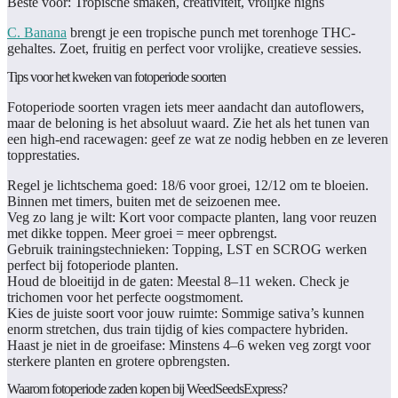
Beste voor:
Tropische smaken, creativiteit, vrolijke highs
C. Banana
brengt je een tropische punch met torenhoge THC-
gehaltes. Zoet, fruitig en perfect voor vrolijke, creatieve sessies.
Tips voor het kweken van fotoperiode soorten
Fotoperiode soorten vragen iets meer aandacht dan autoflowers,
maar de beloning is het absoluut waard. Zie het als het tunen van
een high-end racewagen: geef ze wat ze nodig hebben en ze leveren
topprestaties.
Regel je lichtschema goed:
18/6 voor groei, 12/12 om te bloeien.
Binnen met timers, buiten met de seizoenen mee.
Veg zo lang je wilt:
Kort voor compacte planten, lang voor reuzen
met dikke toppen. Meer groei = meer opbrengst.
Gebruik trainingstechnieken:
Topping, LST en SCROG werken
perfect bij fotoperiode planten.
Houd de bloeitijd in de gaten:
Meestal 8–11 weken. Check je
trichomen voor het perfecte oogstmoment.
Kies de juiste soort voor jouw ruimte:
Sommige sativa’s kunnen
enorm stretchen, dus train tijdig of kies compactere hybriden.
Haast je niet in de groeifase:
Minstens 4–6 weken veg zorgt voor
sterkere planten en grotere opbrengsten.
Waarom fotoperiode zaden kopen bij WeedSeedsExpress?