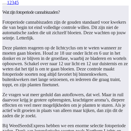
1
2
3
4
5
Wat zijn fotoperiode cannabiszaden?
Fotoperiode cannabiszaden zijn de gouden standaard voor kwekers
die van begin tot eind volledige controle willen. Dit zijn niet de
automatische zaden die uit zichzelf bloeien. Deze wachten op jouw
seintje. Letterlijk.
Deze planten reageren op de lichtcyclus om te weten wanneer ze
moeten gaan bloeien. Houd ze 18 uur onder licht en 6 uur in het
donker en ze blijven in de groeifase, waarbij ze bladeren en wortels
opbouwen. Schakel over naar 12 uur licht en 12 uur duisternis en ze
weten dat het tijd is om te gaan bloeien. Deze controle maakt
fotoperiode soorten nog altijd favoriet bij binnenkwekers,
buitenkwekers met lange seizoenen, en iedereen die graag traint,
toppt, en zijn planten finetunet.
Ze vragen wat meer geduld dan autoflowers, dat wel. Maar in ruil
daarvoor krijg je grotere opbrengsten, krachtigere aroma’s, diepere
effecten en veel meer mogelijkheden om je planten te sturen. Als je
actief wilt groeien in plaats van alleen maar kijken, dan zijn dit de
zaden die je zoekt.
Bij WeedSeedsExpress hebben we een enorme selectie fotoperiode
zaden. Denk aan legendarische soorten zoals Northern Lights en