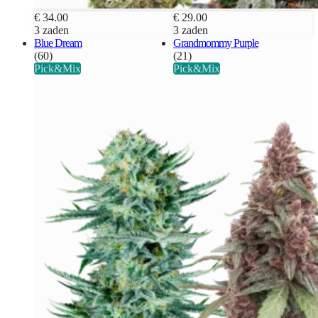
€ 34.00
€ 29.00
3 zaden
3 zaden
Blue Dream
Grandmommy Purple
(60)
(21)
Pick&Mix
Pick&Mix