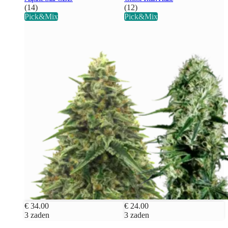
(14)
(12)
Pick&Mix
Pick&Mix
€ 34.00
€ 24.00
3 zaden
3 zaden