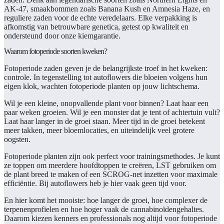
AK-47, smaakbommen zoals Banana Kush en Amnesia Haze, en
reguliere zaden voor de echte veredelaars. Elke verpakking is
afkomstig van betrouwbare genetica, getest op kwaliteit en
ondersteund door onze kiemgarantie.
Waarom fotoperiode soorten kweken?
Fotoperiode zaden geven je de belangrijkste troef in het kweken:
controle. In tegenstelling tot autoflowers die bloeien volgens hun
eigen klok, wachten fotoperiode planten op jouw lichtschema.
Wil je een kleine, onopvallende plant voor binnen? Laat haar een
paar weken groeien. Wil je een monster dat je tent of achtertuin vult?
Laat haar langer in de groei staan. Meer tijd in de groei betekent
meer takken, meer bloemlocaties, en uiteindelijk veel grotere
oogsten.
Fotoperiode planten zijn ook perfect voor trainingsmethodes. Je kunt
ze toppen om meerdere hoofdtoppen te creëren, LST gebruiken om
de plant breed te maken of een SCROG-net inzetten voor maximale
efficiëntie. Bij autoflowers heb je hier vaak geen tijd voor.
En hier komt het mooiste: hoe langer de groei, hoe complexer de
terpenenprofielen en hoe hoger vaak de cannabinoïdengehaltes.
Daarom kiezen kenners en professionals nog altijd voor fotoperiode