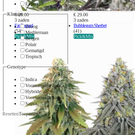
Expert
Klimaat
€ 29.00
€ 29.00
3 zaden
3 zaden
Fat Bastard
Bubblegum Sherbet
Droog
(54)
(41)
Mediterraan
Pick&Mix
Pick&Mix
Bergen
Polair
Gematigd
Tropisch
Genotype
Indica
Voornamelijk Indica
Hybride
Voornamelijk Sativa
Sativa
Resetten
Toepassen