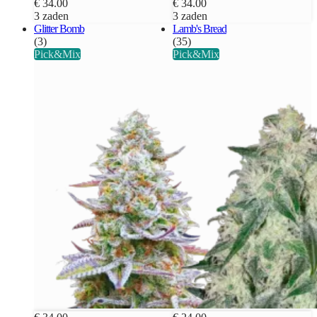
€ 34.00
€ 34.00
3 zaden
3 zaden
Glitter Bomb
Lamb's Bread
(3)
(35)
Pick&Mix
Pick&Mix