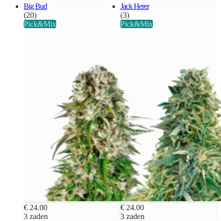
Big Bud
Jack Herer
(20)
(3)
Pick&Mix
Pick&Mix
€ 24.00
€ 24.00
3 zaden
3 zaden