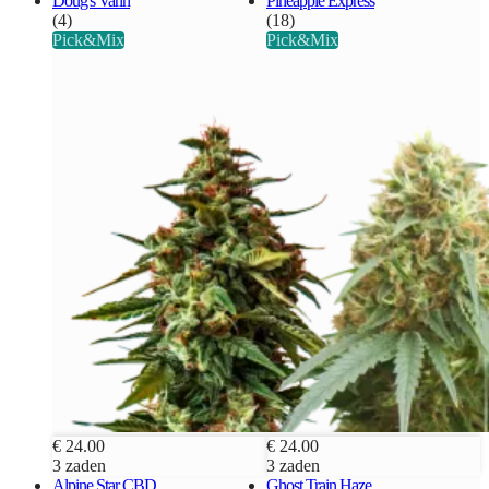
Doug's Varin
Pineapple Express
(4)
(18)
Pick&Mix
Pick&Mix
€ 24.00
€ 24.00
3 zaden
3 zaden
Alpine Star CBD
Ghost Train Haze