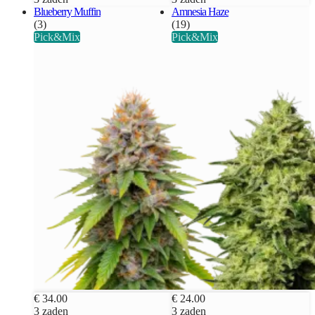
Blueberry Muffin
Amnesia Haze
(3)
(19)
Pick&Mix
Pick&Mix
€ 34.00
€ 24.00
3 zaden
3 zaden