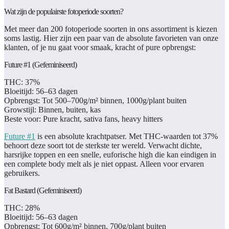
Wat zijn de populairste fotoperiode soorten?
Met meer dan 200 fotoperiode soorten in ons assortiment is kiezen
soms lastig. Hier zijn een paar van de absolute favorieten van onze
klanten, of je nu gaat voor smaak, kracht of pure opbrengst:
Future #1 (Gefeminiseerd)
THC:
37%
Bloeitijd:
56–63 dagen
Opbrengst:
Tot 500–700g/m² binnen, 1000g/plant buiten
Growstijl:
Binnen, buiten, kas
Beste voor:
Pure kracht, sativa fans, heavy hitters
Future #1
is een absolute krachtpatser. Met THC-waarden tot 37%
behoort deze soort tot de sterkste ter wereld. Verwacht dichte,
harsrijke toppen en een snelle, euforische high die kan eindigen in
een complete body melt als je niet oppast. Alleen voor ervaren
gebruikers.
Fat Bastard (Gefeminiseerd)
THC:
28%
Bloeitijd:
56–63 dagen
Opbrengst:
Tot 600g/m² binnen, 700g/plant buiten