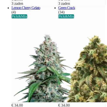
3 zaden
3 zaden
Lemon Cherry Gelato
Green Crack
(4)
(34)
Pick&Mix
Pick&Mix
€ 34.00
€ 34.00