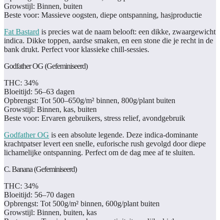
Growstijl:
Binnen, buiten
Beste voor:
Massieve oogsten, diepe ontspanning, hasjproductie
Fat Bastard
is precies wat de naam belooft: een dikke, zwaargewicht
indica. Dikke toppen, aardse smaken, en een stone die je recht in de
bank drukt. Perfect voor klassieke chill-sessies.
Godfather OG (Gefeminiseerd)
THC:
34%
Bloeitijd:
56–63 dagen
Opbrengst:
Tot 500–650g/m² binnen, 800g/plant buiten
Growstijl:
Binnen, kas, buiten
Beste voor:
Ervaren gebruikers, stress relief, avondgebruik
Godfather OG
is een absolute legende. Deze indica-dominante
krachtpatser levert een snelle, euforische rush gevolgd door diepe
lichamelijke ontspanning. Perfect om de dag mee af te sluiten.
C. Banana (Gefeminiseerd)
THC:
34%
Bloeitijd:
56–70 dagen
Opbrengst:
Tot 500g/m² binnen, 600g/plant buiten
Growstijl:
Binnen, buiten, kas