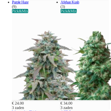
Purple Haze
Afghan Kush
(9)
(3)
Pick&Mix
Pick&Mix
€ 24.00
€ 34.00
3 zaden
3 zaden