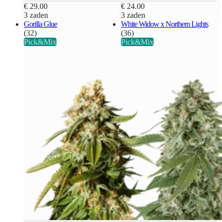
€ 29.00
€ 24.00
3 zaden
3 zaden
Gorilla Glue
White Widow x Northern Lights
(32)
(36)
Pick&Mix
Pick&Mix