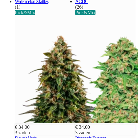
Watermelon Zkittlez
ACDC
(1)
(26)
Pick&Mix
Pick&Mix
€ 34.00
€ 34.00
3 zaden
3 zaden