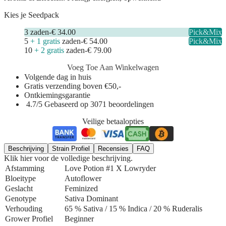
Kies je Seedpack
3
zaden
-
€ 34.00
Pick&Mix
5
+ 1 gratis
zaden
-
€ 54.00
Pick&Mix
10
+ 2 gratis
zaden
-
€ 79.00
Voeg Toe Aan Winkelwagen
Volgende dag in huis
Gratis verzending boven €50,-
Ontkiemingsgarantie
4.7/5 Gebaseerd op 3071 beoordelingen
Veilige betaalopties
Beschrijving
Strain Profiel
Recensies
FAQ
Klik hier voor de volledige beschrijving.
Afstamming
Love Potion #1 X Lowryder
Bloeitype
Autoflower
Geslacht
Feminized
Genotype
Sativa Dominant
Verhouding
65 % Sativa / 15 % Indica
/ 20 % Ruderalis
Grower Profiel
Beginner