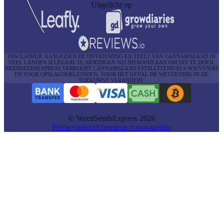
Uitgelicht op
DISCLAIMER: AANGEZIEN DE ONTKIEMING EN TEELT VAN CANNABISZAAD IN
VEEL LANDEN ILLEGAAL IS, MOEDIGEN WIJ NIEMAND AAN OM DIT TE DOEN.
WEEDSEEDSEXPRESS VERKOOPT CANNABISZAAD UITSLUITEND ALS SOUVENIRS
EN VOOR OPSLAGDOELEINDEN, VOOR HET GEVAL DE WETGEVING IN DE
TOEKOMST VERANDERT.
© WeedSeedsExpress 2026
Privacybeleid
Algemene voorwaarden