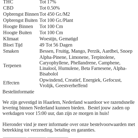
THC
Tot 17%
CBD
Tot 0.50%
Opbrengst Binnen
Tot 450 Gr./m2
Opbrengst Buiten
Tot 100 Gr./plant
Hoogte Binnen
Tot 100 Cm
Hoogte Buiten
Tot 100 Cm
Klimaat
Woestijn, Gematigd
Bloei Tijd
49 Tot 56 Dagen
Smaken
Bessen, Fruitig, Mango, Perzik, Aardbei, Snoep
Alpha-Pinene, Limonene, Terpinolene,
Caryophyllene, Phellandrene, Camphene,
Terpenen
Linalool, Humulene, Beta Farnesene, Alpha-
Bisabolol
Opwindend, Creatief, Energiek, Gefocust,
Effecten
Vrolijk, Geestverheffend
Bestelinformatie
We zijn gevestigd in Haarlem, Nederland waardoor we razendsnelle
levering binnen Nederland kunnen bieden. Bestel jouw zaden op
werkdagen voor 15:00 uur, dan zijn ze morgen in huis!
Hieronder vind je meer informatie over onze bestelvoorwaarden met
betrekking tot verzending, betaling en garanties.