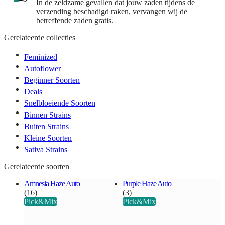
In de zeldzame gevallen dat jouw zaden tijdens de
verzending beschadigd raken, vervangen wij de
betreffende zaden gratis.
Gerelateerde collecties
Feminized
Autoflower
Beginner Soorten
Deals
Snelbloeiende Soorten
Binnen Strains
Buiten Strains
Kleine Soorten
Sativa Strains
Gerelateerde soorten
Amnesia Haze Auto
Purple Haze Auto
(16)
(3)
Pick&Mix
Pick&Mix