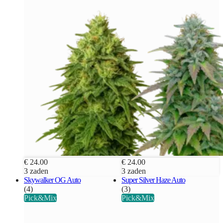
€ 24.00
€ 24.00
3 zaden
3 zaden
Skywalker OG Auto
Super Silver Haze Auto
(4)
(3)
Pick&Mix
Pick&Mix