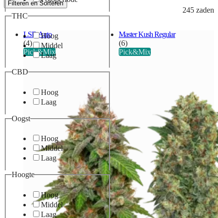
Filteren en Sorteren
245 zaden
THC
LSD Auto
Master Kush Regular
Hoog
(4)
(6)
Middel
Pick&Mix
Pick&Mix
Laag
CBD
Hoog
Laag
Oogst
Hoog
Middel
Laag
Hoogte
Hoog
Middel
Laag