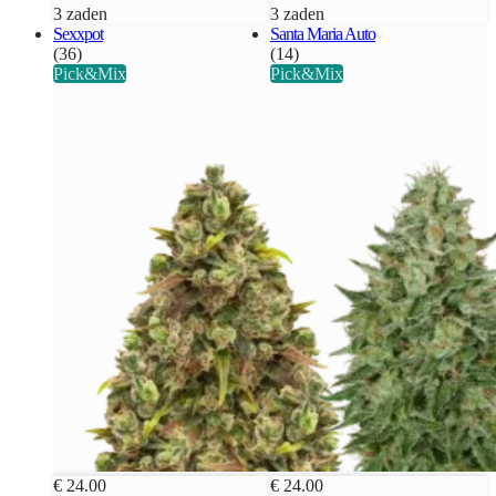
3 zaden
3 zaden
Sexxpot
Santa Maria Auto
(36)
(14)
Pick&Mix
Pick&Mix
€ 24.00
€ 24.00