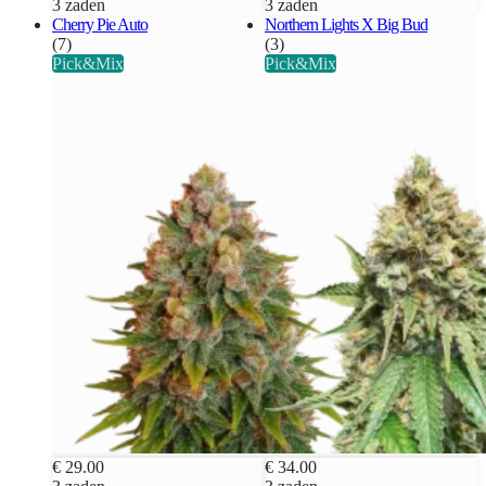
3 zaden
3 zaden
Cherry Pie Auto
Northern Lights X Big Bud
(7)
(3)
Pick&Mix
Pick&Mix
€ 29.00
€ 34.00