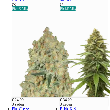
(5)
(3)
Pick&Mix
Pick&Mix
€ 24.00
€ 34.00
3 zaden
3 zaden
Blue Cheese
Bubba Kush