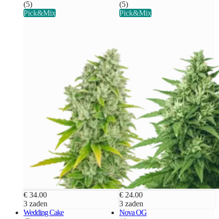
(5)
(5)
Pick&Mix
Pick&Mix
€ 34.00
€ 24.00
3 zaden
3 zaden
Wedding Cake
Nova OG