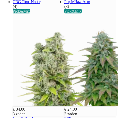
CBG Citrus Nectar
Purple Haze Auto
(4)
(3)
Pick&Mix
Pick&Mix
€ 34.00
€ 24.00
3 zaden
3 zaden