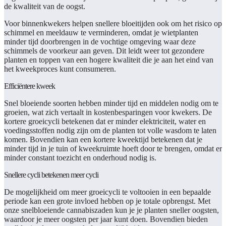
de kwaliteit van de oogst.
Voor binnenkwekers helpen snellere bloeitijden ook om het risico op
schimmel en meeldauw te verminderen, omdat je wietplanten
minder tijd doorbrengen in de vochtige omgeving waar deze
schimmels de voorkeur aan geven. Dit leidt weer tot gezondere
planten en toppen van een hogere kwaliteit die je aan het eind van
het kweekproces kunt consumeren.
Efficiëntere kweek
Snel bloeiende soorten hebben minder tijd en middelen nodig om te
groeien, wat zich vertaalt in kostenbesparingen voor kwekers. De
kortere groeicycli betekenen dat er minder elektriciteit, water en
voedingsstoffen nodig zijn om de planten tot volle wasdom te laten
komen. Bovendien kan een kortere kweektijd betekenen dat je
minder tijd in je tuin of kweekruimte hoeft door te brengen, omdat er
minder constant toezicht en onderhoud nodig is.
Snellere cycli betekenen meer cycli
De mogelijkheid om meer groeicycli te voltooien in een bepaalde
periode kan een grote invloed hebben op je totale opbrengst. Met
onze snelbloeiende cannabiszaden kun je je planten sneller oogsten,
waardoor je meer oogsten per jaar kunt doen. Bovendien bieden