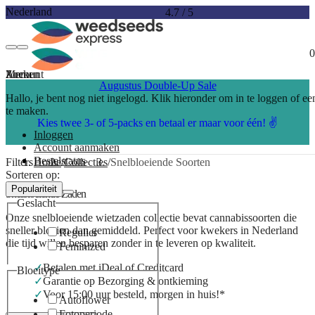
Nederland
4.7
/
5
0
Account
Menu
Zoeken
Augustus Double-Up Sale
Hallo, je bent nog niet ingelogd. Klik hieronder om in te loggen of e
te maken.
Kies twee 3- of 5-packs en betaal er maar voor één! ✌️
Inloggen
Account aanmaken
Bestelstatus
Filters
Home
Collecties
Snelbloeiende Soorten
Sorteren op:
Populariteit
Snelbloeiende Zaden
Geslacht
Onze snelbloeiende wietzaden collectie bevat cannabissoorten die
sneller bloeien dan gemiddeld. Perfect voor kwekers in Nederland
Regulier
die tijd willen besparen zonder in te leveren op kwaliteit.
Feminized
Betalen met iDeal of Creditcard
Bloeitype
Garantie op Bezorging & ontkieming
Voor 15:00 uur besteld, morgen in huis!*
Autoflower
Fotoperiode