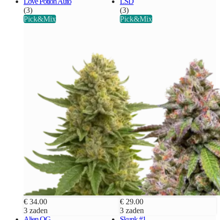
Love Potion Auto
LSD
(3)
(3)
Pick&Mix
Pick&Mix
€ 34.00
€ 29.00
3 zaden
3 zaden
Alien OG
Skunk #1