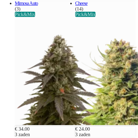
Mimosa Auto
Cheese
(3)
(14)
Pick&Mix
Pick&Mix
€ 34.00
€ 24.00
3 zaden
3 zaden