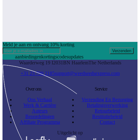
Meld je aan en ontvang 10% korting
Verzenden
aanbiedingen
kortingscodes
updates
Waarderweg 19 I
2031BN Haarlem
The Netherlands
+31 23 799 2185
support@weedseedsexpress.com
Over ons
Service
Ons Verhaal
Verzending En Bezorging
Werk & Carrière
Betalingsverwerking
Auteurs
Retourbeleid
Beoordelingen
Restitutiebeleid
Affiliate Programma
Contact
Uitgelicht op