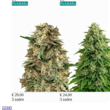
Pick&Mix
Pick&Mix
€ 29.00
€ 24.00
3 zaden
3 zaden
1
2
3
4
5