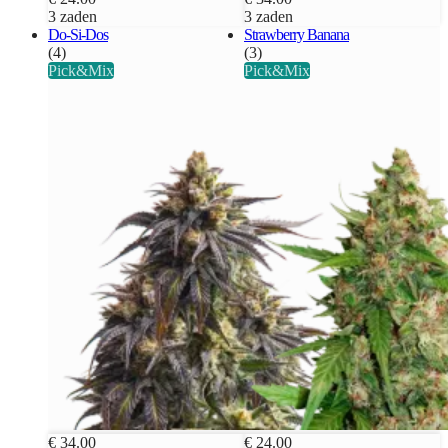
3 zaden
3 zaden
Do-Si-Dos
Strawberry Banana
(4)
(3)
Pick&Mix
Pick&Mix
€ 34.00
€ 24.00