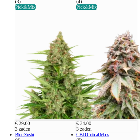
(3)
(4)
Pick&Mix
Pick&Mix
€ 29.00
€ 34.00
3 zaden
3 zaden
Blue Zushi
CBD Critical Mass