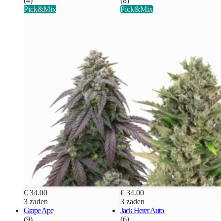
(4)
(8)
Pick&Mix
Pick&Mix
€ 34.00
€ 34.00
3 zaden
3 zaden
Grape Ape
Jack Herer Auto
(9)
(6)