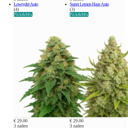
Lowryder Auto
Super Lemon Haze Auto
(4)
(3)
Pick&Mix
Pick&Mix
€ 29.00
€ 29.00
3 zaden
3 zaden