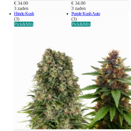
€ 34.00
€ 34.00
3 zaden
3 zaden
Hindu Kush
Purple Kush Auto
(3)
(3)
Pick&Mix
Pick&Mix