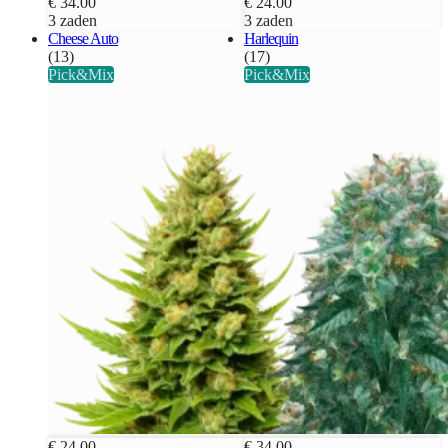
€ 34.00
€ 24.00
3 zaden
3 zaden
Cheese Auto
Harlequin
(13)
(17)
Pick&Mix
Pick&Mix
€ 24.00
€ 34.00