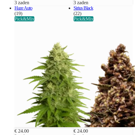
3 zaden
3 zaden
Haze Auto
Sirius Black
(19)
(22)
Pick&Mix
Pick&Mix
€ 24.00
€ 24.00