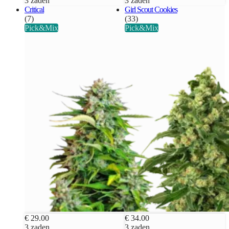
3 zaden
3 zaden
Critical
Girl Scout Cookies
(7)
(33)
Pick&Mix
Pick&Mix
€ 29.00
€ 34.00
3 zaden
3 zaden