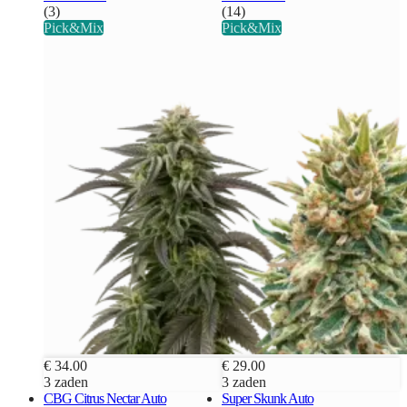
(3)
(14)
Pick&Mix
Pick&Mix
€ 34.00
€ 29.00
3 zaden
3 zaden
CBG Citrus Nectar Auto
Super Skunk Auto