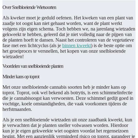
Over Snelbloeiende Wietsoorten
Als kweker moet je geduld oefenen. Het kweken van een plant van
zaadje tot oogst kan niet gehaast worden, want de plant werkt
volgens zijn eigen schema. Toch hebben we, na jarenlang wietzaden
gekweekt te hebben, geleerd dat je niet volledig naar de pijpen van
de planten hoeft te dansen. Naast het controleren van de vegetatieve
fase met een lichtcyclus (als je
binnen kweekt
) is de beste optie om
het groeiproces te versnellen, het kopen van onze snelbloeiende
wietzaden!
Voordelen van snelbloeiende planten
Minder kans op toprot
Met onze snelbloeiende cannabis soorten heb je minder kans op
toprot. Toprot, ook wel bekend als botrytis, is een schimmelinfectie
die je cannabisoogst kan verwoesten. Deze schimmel gedijt goed in
vochtige, koele omstandigheden, die vaak voorkomen tijdens de
herfstmaanden.
Als je een snelbloeiende wietzaden uit onze zaadbank kweekt, kun
je verwachten dat je planten sneller volwassen worden. Hierdoor
kun je je eigen gekweekte wiet oogsten voordat het regenseizoen
begint. Met een aanzienlijk verminderd risico op toprot, garandeer je