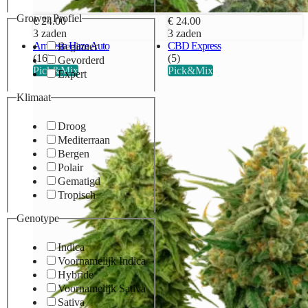
Grower Profiel
€ 24.00
€ 24.00
3 zaden
3 zaden
Amnesia Haze Auto
CBD Express
Beginner
(16)
(5)
Gevorderd
Pick&Mix
Pick&Mix
Expert
Klimaat
Droog
Mediterraan
Bergen
Polair
Gematigd
Tropisch
Genotype
Indica
Voornamelijk Indica
Hybride
Voornamelijk Sativa
Sativa