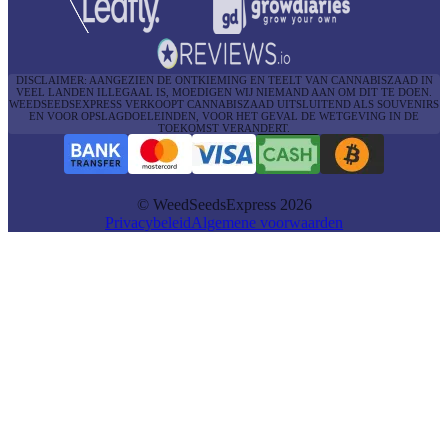
DISCLAIMER: AANGEZIEN DE ONTKIEMING EN TEELT VAN CANNABISZAAD IN
VEEL LANDEN ILLEGAAL IS, MOEDIGEN WIJ NIEMAND AAN OM DIT TE DOEN.
WEEDSEEDSEXPRESS VERKOOPT CANNABISZAAD UITSLUITEND ALS SOUVENIRS
EN VOOR OPSLAGDOELEINDEN, VOOR HET GEVAL DE WETGEVING IN DE
TOEKOMST VERANDERT.
© WeedSeedsExpress 2026
Privacybeleid
Algemene voorwaarden