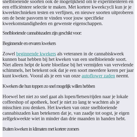
snelbloeiende soorten ook de mogelijkheid om te experimenteren en
een efficiëntere selectie te maken. Met kortere kweekcycli kun je je
kweektechnieken testen en verfijnen, en nieuwe soorten uitproberen
om de beste pasvorm te vinden voor jouw specifieke
kweekomstandigheden en gewenste eigenschappen.
Snelbloeiende cannabiszaden zijn geschikt voor:
Beginnende en ervaren kwekers
Zowel
beginnende kwekers
als veteranen in de cannabiskweek
kunnen baat hebben bij het kweken van een snelbloeiende soort.
Niet alleen helpt de korte bloeifase bij het vermijden van vervelende
schimmels, het betekent ook dat je een soort meerdere keren per jaar
kunt kweken. Vooral als je een van onze
autoflower zaden
neemt.
Kwekers die hun toppen zo snel mogelijk willen hebben
Hoewel het niet zo snel gaat als lopen/fietsen/rijden naar je lokale
coffeeshop of apotheek, hoef je niet zo lang te wachten als je
misschien zou denken. Het kweken van onze snelbloeiende
cannabiszaden kan betekenen dat je, van zaadje tot oogst, je eigen
zelfgekweekte wiet in minder dan drie maanden in handen hebt.
Buiten kweken in klimaten met kortere zomers