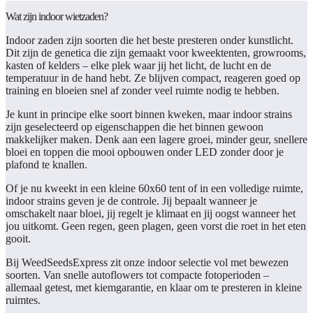
Wat zijn indoor wietzaden?
Indoor zaden zijn soorten die het beste presteren onder kunstlicht.
Dit zijn de genetica die zijn gemaakt voor kweektenten, growrooms,
kasten of kelders – elke plek waar jij het licht, de lucht en de
temperatuur in de hand hebt. Ze blijven compact, reageren goed op
training en bloeien snel af zonder veel ruimte nodig te hebben.
Je kunt in principe elke soort binnen kweken, maar indoor strains
zijn geselecteerd op eigenschappen die het binnen gewoon
makkelijker maken. Denk aan een lagere groei, minder geur, snellere
bloei en toppen die mooi opbouwen onder LED zonder door je
plafond te knallen.
Of je nu kweekt in een kleine 60x60 tent of in een volledige ruimte,
indoor strains geven je de controle. Jij bepaalt wanneer je
omschakelt naar bloei, jij regelt je klimaat en jij oogst wanneer het
jou uitkomt. Geen regen, geen plagen, geen vorst die roet in het eten
gooit.
Bij WeedSeedsExpress zit onze indoor selectie vol met bewezen
soorten. Van snelle autoflowers tot compacte fotoperioden –
allemaal getest, met kiemgarantie, en klaar om te presteren in kleine
ruimtes.