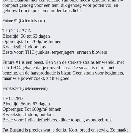
compact genoeg voor een tent, dik genoeg voor potten vol, en
gebouwd om te presteren onder kunstlicht.
Future #1 (Gefeminiseerd)
THC:
Tot 37%
Bloeitijd:
56 tot 63 dagen
Opbrengst:
Tot 700g/m² binnen
Kweekstijl:
Indoor, kas
Beste voor:
THC-junkies, terpenjagers, ervaren blowers
Future #1 is een beest. Een van de sterkste strains ter wereld, met
een THC-gehalte dat je omverblaast. De smaak is citrus met
benzine, en de harsproductie is bizar. Geen strain voor beginners,
maar wie power zoekt, zit hier goed.
Fat Bastard (Gefeminiseerd)
THC:
28%
Bloeitijd:
56 tot 63 dagen
Opbrengst:
Tot 600g/m² binnen
Kweekstijl:
Indoor, outdoor
Beste voor:
Indicaliefhebbers, dikke toppen, avondgebruik
Fat Bastard is precies wat je denkt. Kort, breed en stevig. Ze maakt