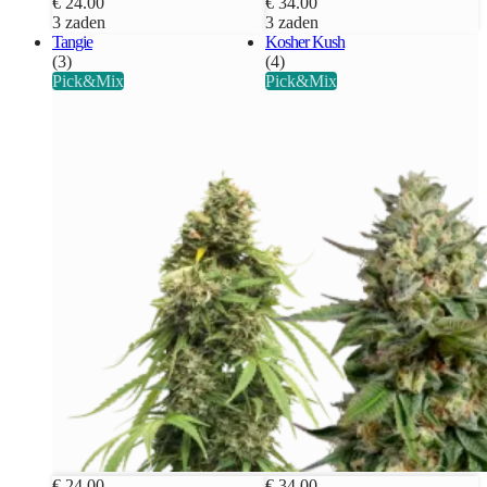
€ 24.00
€ 34.00
3 zaden
3 zaden
Tangie
Kosher Kush
(3)
(4)
Pick&Mix
Pick&Mix
€ 24.00
€ 34.00