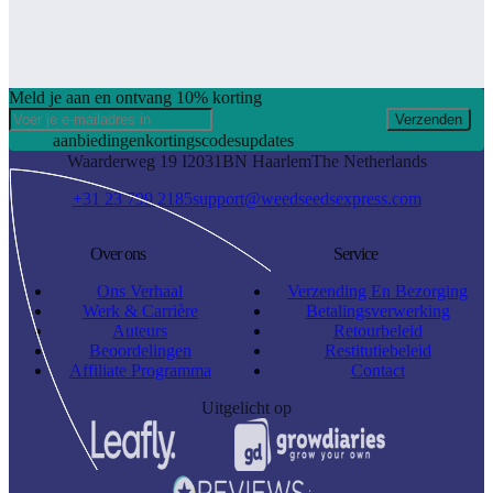
Meld je aan en ontvang 10% korting
Verzenden
aanbiedingen
kortingscodes
updates
Waarderweg 19 I
2031BN Haarlem
The Netherlands
+31 23 799 2185
support@weedseedsexpress.com
Over ons
Service
Ons Verhaal
Verzending En Bezorging
Werk & Carrière
Betalingsverwerking
Auteurs
Retourbeleid
Beoordelingen
Restitutiebeleid
Affiliate Programma
Contact
Uitgelicht op