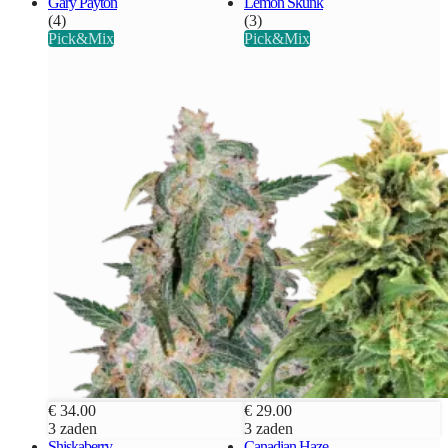
Gary Payton
Lemon Skunk
(4)
(3)
Pick&Mix
Pick&Mix
€ 34.00
€ 29.00
3 zaden
3 zaden
Shiskaberry
Canadian Haze