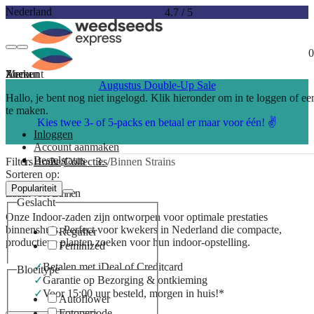
Nederland
4.7
/
5
0
Account
Menu
Zoeken
Augustus Double-Up Sale
Hallo, je bent nog niet ingelogd. Klik hieronder om in te loggen of e
te maken.
Kies twee 3- of 5-packs en betaal er maar voor één! ✌️
Inloggen
Account aanmaken
Bestelstatus
Filters
Home
Collecties
Binnen Strains
Sorteren op:
Populariteit
Zaden voor Binnen
Geslacht
Onze Indoor-zaden zijn ontworpen voor optimale prestaties
binnenshuis. Perfect voor kwekers in Nederland die compacte,
Regulier
productieve planten zoeken voor hun indoor-opstelling.
Feminized
Betalen met iDeal of Creditcard
Bloeitype
Garantie op Bezorging & ontkieming
Voor 15:00 uur besteld, morgen in huis!*
Autoflower
Fotoperiode