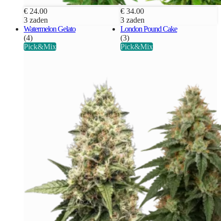
€ 24.00
€ 34.00
3 zaden
3 zaden
Watermelon Gelato
London Pound Cake
(4)
(3)
Pick&Mix
Pick&Mix