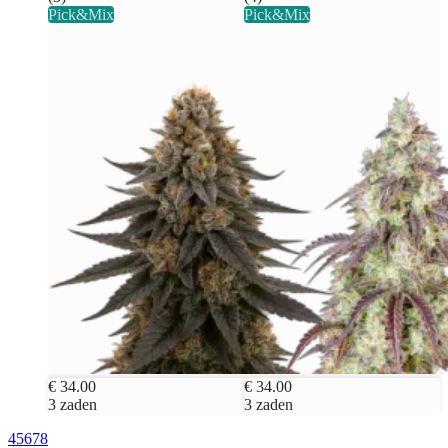
Pick&Mix
Pick&Mix
€ 34.00
€ 34.00
3 zaden
3 zaden
4
5
6
7
8