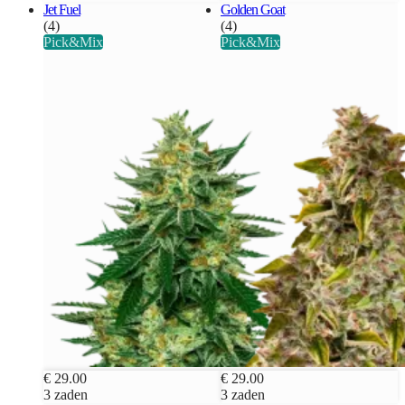
Jet Fuel
Golden Goat
(4)
(4)
Pick&Mix
Pick&Mix
€ 29.00
€ 29.00
3 zaden
3 zaden