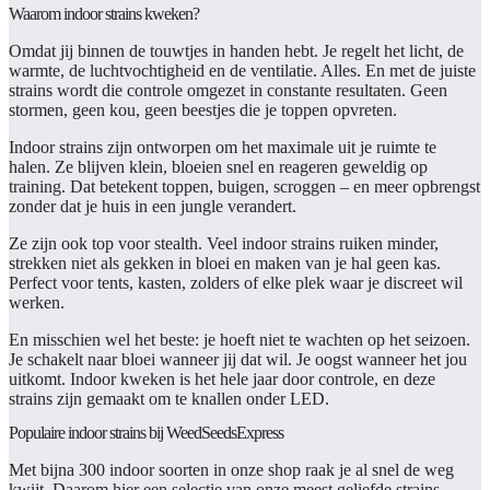
Waarom indoor strains kweken?
Omdat jij binnen de touwtjes in handen hebt. Je regelt het licht, de
warmte, de luchtvochtigheid en de ventilatie. Alles. En met de juiste
strains wordt die controle omgezet in constante resultaten. Geen
stormen, geen kou, geen beestjes die je toppen opvreten.
Indoor strains zijn ontworpen om het maximale uit je ruimte te
halen. Ze blijven klein, bloeien snel en reageren geweldig op
training. Dat betekent toppen, buigen, scroggen – en meer opbrengst
zonder dat je huis in een jungle verandert.
Ze zijn ook top voor stealth. Veel indoor strains ruiken minder,
strekken niet als gekken in bloei en maken van je hal geen kas.
Perfect voor tents, kasten, zolders of elke plek waar je discreet wil
werken.
En misschien wel het beste: je hoeft niet te wachten op het seizoen.
Je schakelt naar bloei wanneer jij dat wil. Je oogst wanneer het jou
uitkomt. Indoor kweken is het hele jaar door controle, en deze
strains zijn gemaakt om te knallen onder LED.
Populaire indoor strains bij WeedSeedsExpress
Met bijna 300 indoor soorten in onze shop raak je al snel de weg
kwijt. Daarom hier een selectie van onze meest geliefde strains –