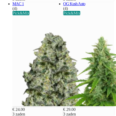
MAC 1
OG Kush Auto
(4)
(4)
Pick&Mix
Pick&Mix
€ 24.00
€ 29.00
3 zaden
3 zaden