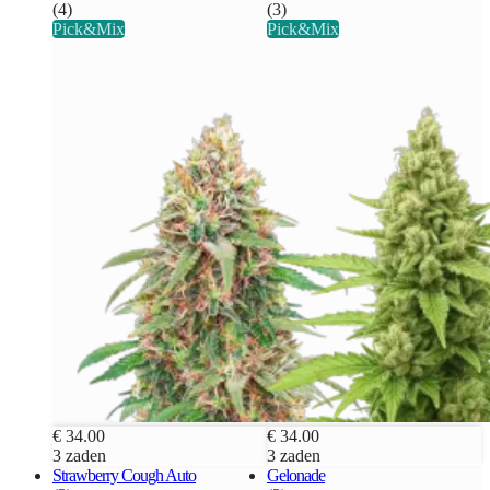
(4)
(3)
Pick&Mix
Pick&Mix
€ 34.00
€ 34.00
3 zaden
3 zaden
Strawberry Cough Auto
Gelonade