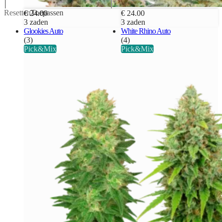
Resetten
Toepassen
€ 24.00
€ 24.00
3 zaden
3 zaden
Glookies Auto
White Rhino Auto
(3)
(4)
Pick&Mix
Pick&Mix