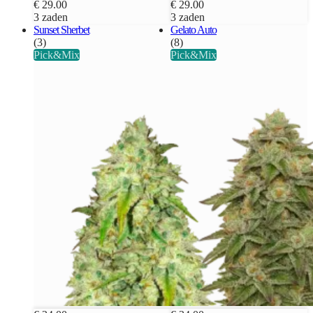
€ 29.00
€ 29.00
3 zaden
3 zaden
Sunset Sherbet
Gelato Auto
(3)
(8)
Pick&Mix
Pick&Mix