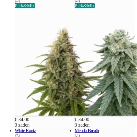
(3)
(3)
Pick&Mix
Pick&Mix
€ 34.00
€ 34.00
3 zaden
3 zaden
White Runtz
Mendo Breath
(3)
(4)