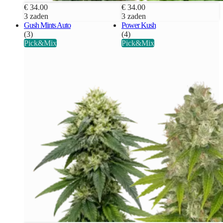
€ 34.00
€ 34.00
3 zaden
3 zaden
Gush Mints Auto
Power Kush
(3)
(4)
Pick&Mix
Pick&Mix