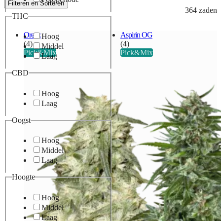
Filteren en Sorteren
364 zaden
THC
Oreoz
Aspirin OG
Hoog
(4)
(4)
Middel
Pick&Mix
Pick&Mix
Laag
CBD
Hoog
Laag
Oogst
Hoog
Middel
Laag
Hoogte
Hoog
Middel
Laag