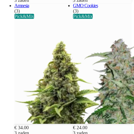
3 zaden
3 zaden
Amnesia
GMO Cookies
(3)
(3)
Pick&Mix
Pick&Mix
€ 34.00
€ 24.00
3 zaden
3 zaden