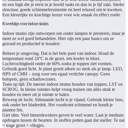
en een high die je eerst in je hoofd raakt en dan in je lijf zakt. Sterke
structuur, goede schimmelresistentie en heel relaxed om te kweken.
Een kleurrijke en krachtige keuze voor wie smaak én effect zoekt.
Kweektips voor indoor strains
Indoor strains zijn ontworpen om onder lampen te presteren, maar je
moet ze wel goed behandelen. Hier zijn een paar basics om ze
gezond en productief te houden:
Beheer je omgeving.
Dat is het hele punt van indoor. Houd de
temperatuur rond 24°C in de groei, iets koeler in bloei.
Luchtvochtigheid onder de 60% zodra je toppen ziet vormen.
Gebruik goed licht.
Je plant groeit alleen zo sterk als je lamp. LED,
HPS of CMH – zorg voor een egaal verlichte canopy. Geen
hotspots, geen schaduwzones.
Train op tijd.
De meeste indoor strains houden van toppen, LST en
SCROG. In kleine ruimtes helpt vroeg trainen om alles strak te
houden en meer uit je ruimte te halen.
Beweeg de lucht.
Stilstaande lucht is je vijand. Gebruik kleine fans,
ook onder het bladerdek. Het voorkomt schimmel en houdt je
planten fris.
Giet slim.
Veel binnenkwekers geven te veel water. Laat je medium
opdrogen tussen de beurten. In stoffen potten gaat dat sneller. Te nat
= trage groei + vliegjes.