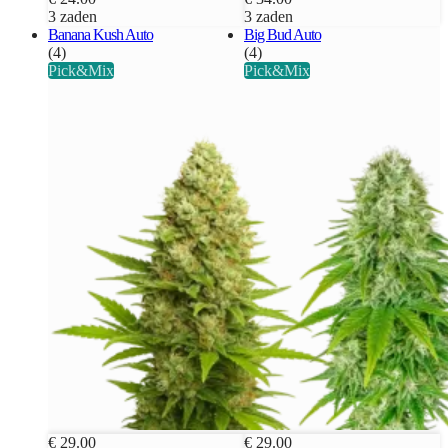
3 zaden
3 zaden
Banana Kush Auto
Big Bud Auto
(4)
(4)
Pick&Mix
Pick&Mix
€ 29.00
€ 29.00