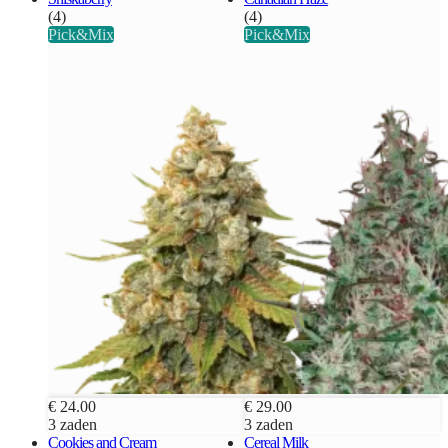
(4)
(4)
Pick&Mix
Pick&Mix
€ 24.00
€ 29.00
3 zaden
3 zaden
Cookies and Cream
Cereal Milk