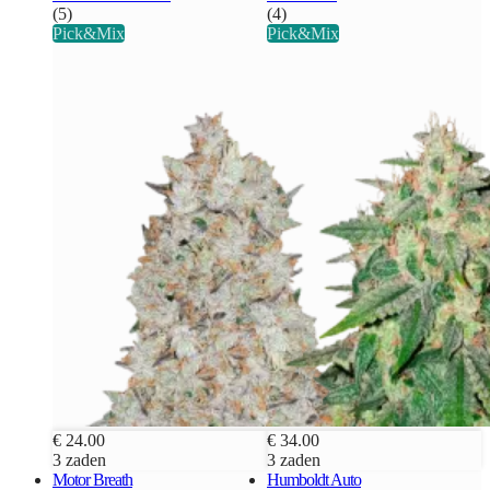
(5)
(4)
Pick&Mix
Pick&Mix
€ 24.00
€ 34.00
3 zaden
3 zaden
Motor Breath
Humboldt Auto