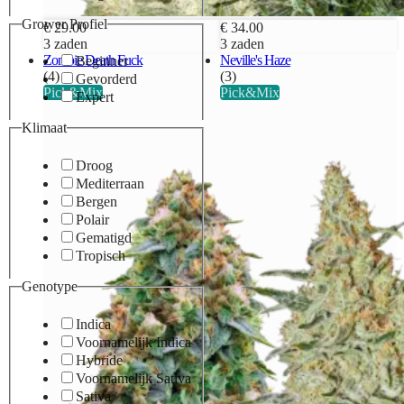
Grower Profiel
€ 29.00
€ 34.00
3 zaden
3 zaden
Zombie Death Fuck
Neville's Haze
Beginner
(4)
(3)
Gevorderd
Pick&Mix
Pick&Mix
Expert
Klimaat
Droog
Mediterraan
Bergen
Polair
Gematigd
Tropisch
Genotype
Indica
Voornamelijk Indica
Hybride
Voornamelijk Sativa
Sativa