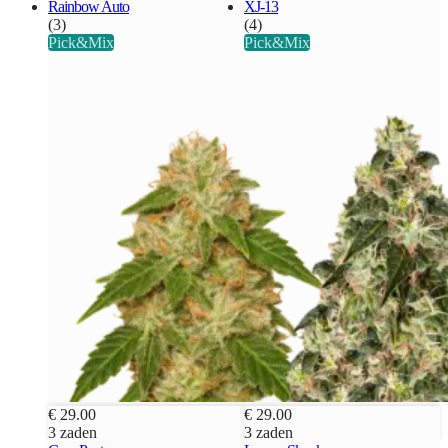
Rainbow Auto
XJ-13
(3)
(4)
Pick&Mix
Pick&Mix
€ 29.00
€ 29.00
3 zaden
3 zaden