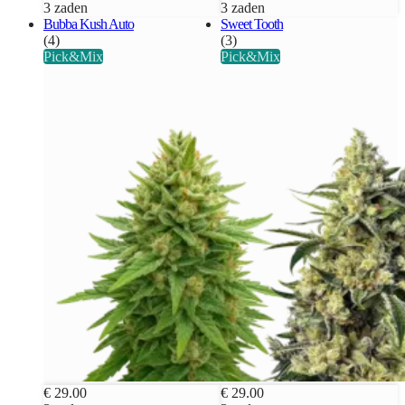
3 zaden
3 zaden
Bubba Kush Auto
Sweet Tooth
(4)
(3)
Pick&Mix
Pick&Mix
€ 29.00
€ 29.00