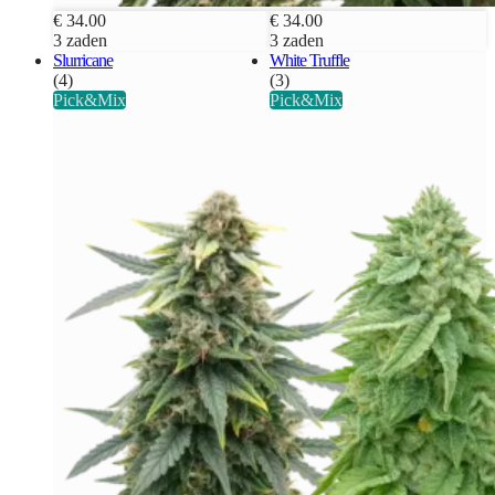
€ 34.00
€ 34.00
3 zaden
3 zaden
Slurricane
White Truffle
(4)
(3)
Pick&Mix
Pick&Mix