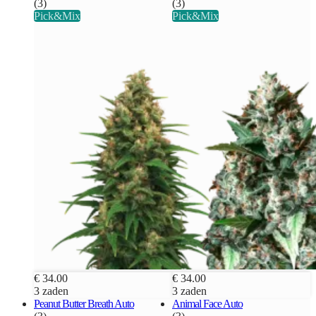
(3)
(3)
Pick&Mix
Pick&Mix
€ 34.00
€ 34.00
3 zaden
3 zaden
Peanut Butter Breath Auto
Animal Face Auto