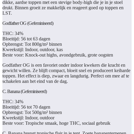
dikke, aardse toppen met een stevige body-high die je in je stoel
drukt. Binnen groeit ze makkelijk en reageert goed op toppen en
LST.
Godfather OG (Gefeminiseerd)
THC:
34%
Bloeitijd:
56 tot 63 dagen
Opbrengst:
Tot 800g/m² binnen
Kweekstijl:
Indoor, outdoor, kas
Beste voor:
Knock-out highs, avondgebruik, grote oogsten
Godfather OG is een favoriet onder indoor kwekers die kracht en
gewicht willen. Ze blijft compact, bloeit snel en produceert keiharde
toppen. Het effect is diep, zwaar en langdurig. Perfect om mee af te
schakelen aan het eind van de dag.
C. Banana (Gefeminiseerd)
THC:
34%
Bloeitijd:
56 tot 70 dagen
Opbrengst:
Tot 500g/m² binnen
Kweekstijl:
Indoor, outdoor
Beste voor:
Tropische smaak, hoge THC, sociaal gebruik
C. Banana brengt tropische flair in je tent. Zoete bananenterpenen